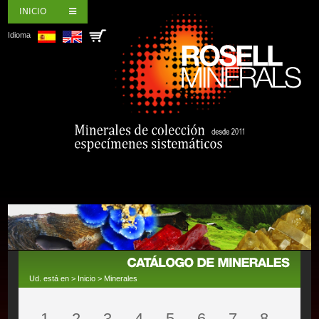
INICIO
Idioma
Ud. está en >
Inicio
>
Minerales
1
2
3
4
5
6
7
8