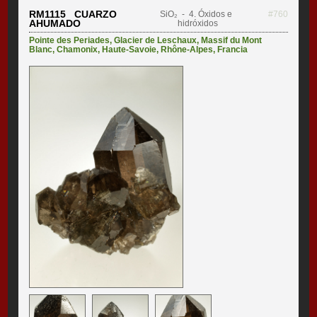
RM1115 CUARZO
SiO₂
- 4. Óxidos e
#760
AHUMADO
hidróxidos
Pointe des Periades
,
Glacier de Leschaux, Massif du Mont
Blanc
,
Chamonix
,
Haute-Savoie
,
Rhône-Alpes
,
Francia