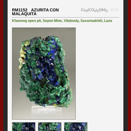
RM1152 AZURITA CON
Cu
(CO
)
(OH)
#747
3
3
2
2
MALAQUITA
Khanong open pit
,
Sepon Mine
,
Vilabouly
,
Savannakhét
,
Laos