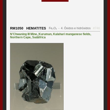
RM1050 HEMATITES
Fe₂O₃
- 4. Óxidos e hidróxidos
#746
N'Chwaning III Mine
,
Kuruman
,
Kalahari manganese fields
,
Northern Cape
,
Sudáfrica