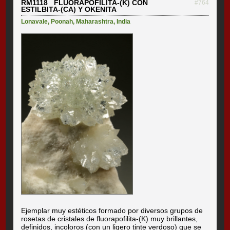
RM1118 FLUORAPOFILITA-(K) CON
#764
ESTILBITA-(CA) Y OKENITA
Lonavale
,
Poonah
,
Maharashtra
,
India
Ejemplar muy estéticos formado por diversos grupos de
rosetas de cristales de fluorapofilita-(K) muy brillantes,
definidos, incoloros (con un ligero tinte verdoso) que se