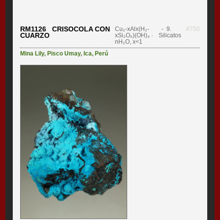
RM1126 CRISOCOLA CON
Cu₂-xAlx(H₂-
- 9.
#750
CUARZO
xSi₂O₅)(OH)₄ ·
Silicatos
nH₂O, x<1
Mina Lily
,
Pisco Umay
,
Ica
,
Perú