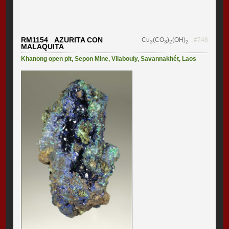
RM1154 AZURITA CON
Cu
(CO
)
(OH)
#748
3
3
2
2
MALAQUITA
Khanong open pit
,
Sepon Mine
,
Vilabouly
,
Savannakhét
,
Laos