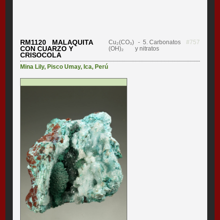
RM1120 MALAQUITA
Cu₂(CO₃)
- 5. Carbonatos
#757
CON CUARZO Y
(OH)₂
y nitratos
CRISOCOLA
Mina Lily
,
Pisco Umay
,
Ica
,
Perú