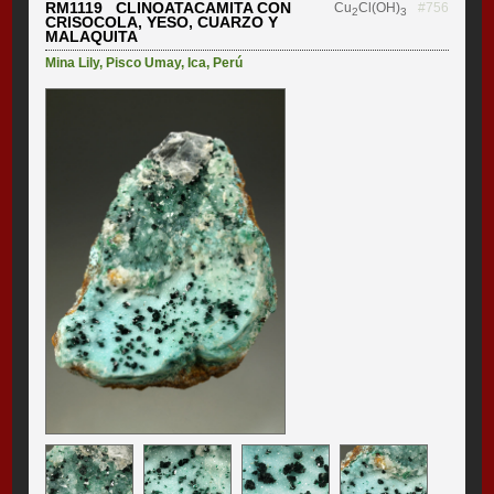
RM1119 CLINOATACAMITA CON
Cu
Cl(OH)
#756
2
3
CRISOCOLA, YESO, CUARZO Y
MALAQUITA
Mina Lily
,
Pisco Umay
,
Ica
,
Perú