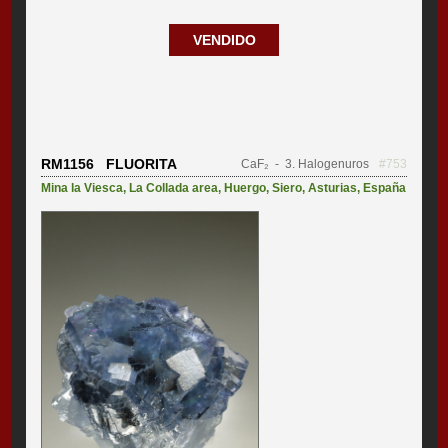
VENDIDO
RM1156 FLUORITA
CaF₂
- 3. Halogenuros
#753
Mina la Viesca
,
La Collada area
,
Huergo
,
Siero
,
Asturias
,
España