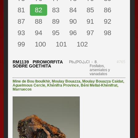
81
82
83
84
85
86
87
88
89
90
91
92
93
94
95
96
97
98
99
100
101
102
RM1139 PIROMORFITA
Pb₅(PO₄)₃Cl
- 8.
#765
SOBRE GOETHITA
Fosfatos,
arseniatos y
vanadatos
Mine de Bou Iboulkhir
,
Moulay Bouazza
,
Moulay Bouazza Caïdat
,
Aguelmous Cercle
,
Khénifra Province
,
Béni Mellal-Khénifrat
,
Marruecos