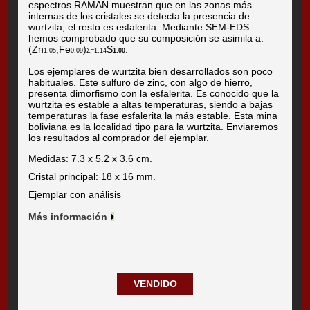
espectros RAMAN muestran que en las zonas más
internas de los cristales se detecta la presencia de
wurtzita, el resto es esfalerita. Mediante SEM-EDS
hemos comprobado que su composición se asimila a:
(Zn
,Fe
)
S
.
1.05
0.09
Σ=1.14
1.00
Los ejemplares de wurtzita bien desarrollados son poco
habituales. Este sulfuro de zinc, con algo de hierro,
presenta dimorfismo con la esfalerita. Es conocido que la
wurtzita es estable a altas temperaturas, siendo a bajas
temperaturas la fase esfalerita la más estable. Esta mina
boliviana es la localidad tipo para la wurtzita. Enviaremos
los resultados al comprador del ejemplar.
Medidas: 7.3 x 5.2 x 3.6 cm.
Cristal principal: 18 x 16 mm.
Ejemplar con análisis
Más información
VENDIDO