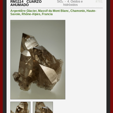
RM1114 CUARZO
SiO₂
- 4. Óxidos e
#761
AHUMADO
hidróxidos
Argentière Glacier
,
Massif du Mont Blanc
,
Chamonix
,
Haute-
Savoie
,
Rhône-Alpes
,
Francia