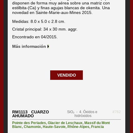
disponen de forma muy aérea sobre una matriz con
estilbita-(Ca) y finas agujas blancas de okenita. Una
novedad en Sainte-Marie-aux-Mines 2015.
Medidas: 8.0 x 5.0 c 2.8 cm.
Cristal principal: 34 x 30 mm. aggr.
Encontrado en 04/2015.
Más información
VENDIDO
RM1113 CUARZO
SiO₂
- 4. Óxidos e
#762
AHUMADO
hidróxidos
Pointe des Periades
,
Glacier de Leschaux, Massif du Mont
Blanc
,
Chamonix
,
Haute-Savoie
,
Rhône-Alpes
,
Francia