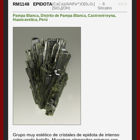
RM1148 EPIDOTA
(CaCa)(AlAlFe³⁺)O[Si₂O₇]
- 9.
#819
[SiO₄](OH)
Silicatos
Pampa Blanca
,
Distrito de Pampa Blanca
,
Castrovirreyna
,
Huancavelica
,
Perú
Grupo muy estético de cristales de epidota de intenso
color verde botella. Muestran elongados prismas con