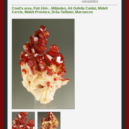
vanadatos
Coud'a area
,
Puit 24m↓
,
Mibladen
,
Aït Oufella Caïdat
,
Midelt
Cercle
,
Midelt Province
,
Drâa-Tafilalet
,
Marruecos