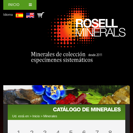
INICIO
Idioma
Ud. está en >
Inicio
>
Minerales
1
2
3
4
5
6
7
8