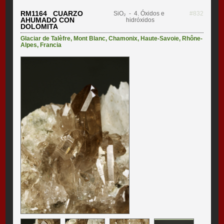
RM1164 CUARZO
SiO₂
- 4. Óxidos e
#832
AHUMADO CON
hidróxidos
DOLOMITA
Glaciar de Talèfre
,
Mont Blanc
,
Chamonix
,
Haute-Savoie
,
Rhône-
Alpes
,
Francia