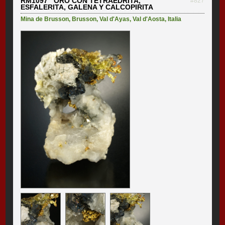
RM1097 ORO CON TETRAEDRITA,
#827
ESFALERITA, GALENA Y CALCOPIRITA
Mina de Brusson
,
Brusson
,
Val d'Ayas
,
Val d'Aosta
,
Italia