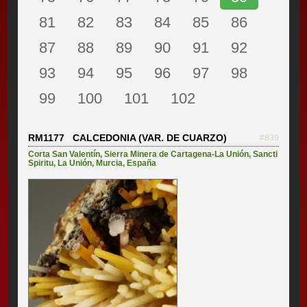
81
82
83
84
85
86
87
88
89
90
91
92
93
94
95
96
97
98
99
100
101
102
RM1177 CALCEDONIA (VAR. DE CUARZO)
#839
Corta San Valentín
,
Sierra Minera de Cartagena-La Unión
,
Sancti
Spiritu
,
La Unión
,
Murcia
,
España