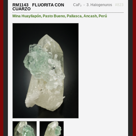
RM1143 FLUORITA CON
CaF₂
- 3. Halogenuros
#823
CUARZO
Mina Huayllapón
,
Pasto Bueno
,
Pallasca
,
Ancash
,
Perú