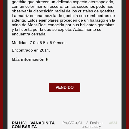
goethita que ofrecen un delicado aspecto aterciopelado,
con un color marrón oscuro. En las secciones podemos
observar la disposición radial de los cristales de goethita.
La matriz es una mezcla de goethita con romboedros de
siderita. Estos ejemplares proceden de un hallazgo en la
mina de Mont-Roc, conocida por sus brillantes goethitas
y la fluorita por la que se explotó. Actualmente se
encuentra cerrada.
Medidas: 7.0 x 5.5 x 5.0 mcm.
Encontrado en 2014.
Más información
VENDIDO
RM1161 VANADINITA
Pb₅(VO₄)₃Cl
- 8. Fosfatos,
#834
CON BARITA
arseniatos y