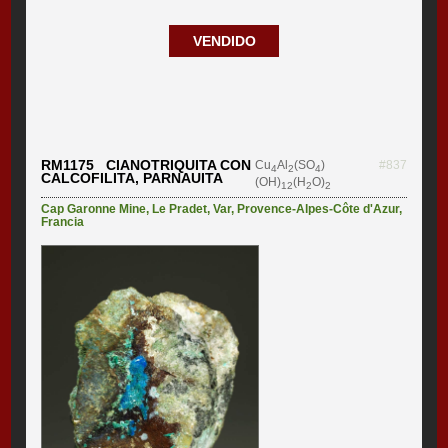
VENDIDO
RM1175 CIANOTRIQUITA CON
Cu
Al
(SO
)
#837
4
2
4
CALCOFILITA, PARNAUITA
(OH)
(H
O)
12
2
2
Cap Garonne Mine
,
Le Pradet
,
Var
,
Provence-Alpes-Côte d'Azur
,
Francia