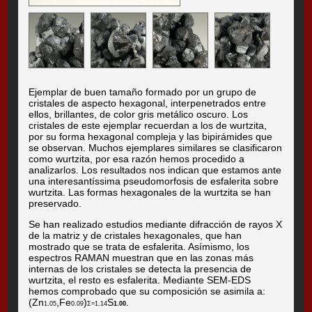
Ejemplar de buen tamaño formado por un grupo de
cristales de aspecto hexagonal, interpenetrados entre
ellos, brillantes, de color gris metálico oscuro. Los
cristales de este ejemplar recuerdan a los de wurtzita,
por su forma hexagonal compleja y las bipirámides que
se observan. Muchos ejemplares similares se clasificaron
como wurtzita, por esa razón hemos procedido a
analizarlos. Los resultados nos indican que estamos ante
una interesantíssima pseudomorfosis de esfalerita sobre
wurtzita. Las formas hexagonales de la wurtzita se han
preservado.
Se han realizado estudios mediante difracción de rayos X
de la matriz y de cristales hexagonales, que han
mostrado que se trata de esfalerita. Asímismo, los
espectros RAMAN muestran que en las zonas más
internas de los cristales se detecta la presencia de
wurtzita, el resto es esfalerita. Mediante SEM-EDS
hemos comprobado que su composición se asimila a:
(Zn
,Fe
)
S
.
1.05
0.09
Σ=1.14
1.00