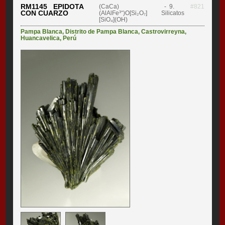
RM1145 EPIDOTA
(CaCa)
- 9.
#821
CON CUARZO
(AlAlFe³⁺)O[Si₂O₇]
Silicatos
[SiO₄](OH)
Pampa Blanca
,
Distrito de Pampa Blanca
,
Castrovirreyna
,
Huancavelica
,
Perú