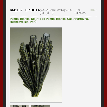
RM1162 EPIDOTA
(CaCa)(AlAlFe³⁺)O[Si₂O₇]
- 9.
#822
[SiO₄](OH)
Silicatos
Pampa Blanca
,
Distrito de Pampa Blanca
,
Castrovirreyna
,
Huancavelica
,
Perú