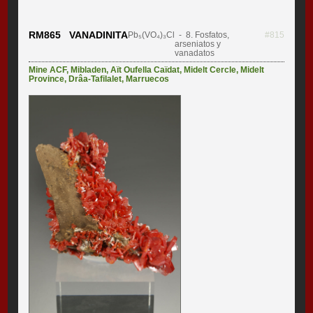
RM865 VANADINITA
Pb₅(VO₄)₃Cl
- 8. Fosfatos,
#815
arseniatos y
vanadatos
Mine ACF
,
Mibladen
,
Aït Oufella Caïdat
,
Midelt Cercle
,
Midelt
Province
,
Drâa-Tafilalet
,
Marruecos