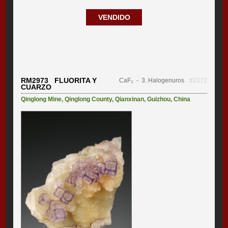
VENDIDO
RM2973 FLUORITA Y
CaF₂
- 3. Halogenuros
#2372
CUARZO
Qinglong Mine
,
Qinglong County
,
Qianxinan
,
Guizhou
,
China