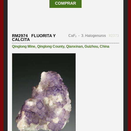
COMPRAR
RM2974 FLUORITA Y
CaF₂
- 3. Halogenuros
#2373
CALCITA
Qinglong Mine
,
Qinglong County
,
Qianxinan
,
Guizhou
,
China