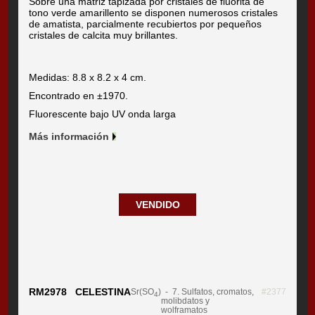
Sobre una matriz tapizada por cristales de fluorita de
tono verde amarillento se disponen numerosos cristales
de amatista, parcialmente recubiertos por pequeños
cristales de calcita muy brillantes.
Medidas: 8.8 x 8.2 x 4 cm.
Encontrado en ±1970.
Fluorescente bajo UV onda larga
Más información
VENDIDO
RM2978 CELESTINA
Sr(SO
)
- 7. Sulfatos, cromatos,
#2377
4
molibdatos y
wolframatos