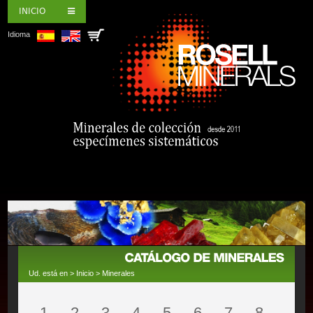
INICIO
Idioma
Ud. está en >
Inicio
>
Minerales
1
2
3
4
5
6
7
8