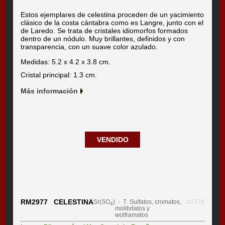
Estos ejemplares de celestina proceden de un yacimiento
clásico de la costa cántabra como es Langre, junto con el
de Laredo. Se trata de cristales idiomorfos formados
dentro de un nódulo. Muy brillantes, definidos y con
transparencia, con un suave color azulado.
Medidas: 5.2 x 4.2 x 3.8 cm.
Cristal principal: 1.3 cm.
Más información
VENDIDO
RM2977 CELESTINA
Sr(SO
)
- 7. Sulfatos, cromatos,
#2376
4
molibdatos y
wolframatos