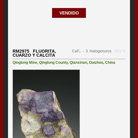
VENDIDO
RM2975 FLUORITA,
CaF₂
- 3. Halogenuros
#2374
CUARZO Y CALCITA
Qinglong Mine
,
Qinglong County
,
Qianxinan
,
Guizhou
,
China