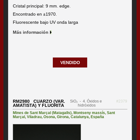
Cristal principal: 9 mm. edge.
Encontrado en ±1970.
Fluorescente bajo UV onda larga
Más información
VENDIDO
RM2980 CUARZO (VAR.
SiO₂
- 4. Óxidos e
#2379
AMATISTA) Y FLUORITA
hidróxidos
Mines de Sant Marçal (Matagalls)
,
Montseny massís
,
Sant
Marçal
,
Viladrau
,
Osona
,
Girona
,
Catalunya
,
España