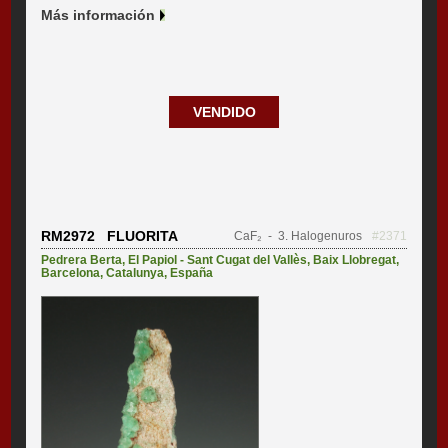
Más información
VENDIDO
RM2972 FLUORITA
CaF₂
- 3. Halogenuros
#2371
Pedrera Berta
,
El Papiol - Sant Cugat del Vallès
,
Baix Llobregat
,
Barcelona
,
Catalunya
,
España