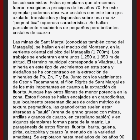
los coleccionistas. Estos ejemplares que ofrecemos
fueron recogidos a principios de los años 70. En este
ejemplar podemos observar cristales con este tono gris
azulado, translúcidos y dispuestos sobre una matriz
"pegmatítica" oquerosa característica. Se hallan
parcialmente recubiertos de pequeños pero brillantes
cristales de cuarzo.
Las minas de Sant Marçal (conocidas también como del
Matagalls), se hallan en el macizo del Montseny, en la
vertiente oriental del pico del Matagalls (1.700m). Los
trabajos se encientran entre unos 1.250 a 1.350 m de
altitud. El término municipal corresponde a Viladrau. La
minería en este tipo de yacimientos en esta zona y
aledaños se ha concentrado en la extracción de
minerales de Pb, Zn, F y Ba. Junto con los yacimientos
de Osor y Tagamanent, el filón Rigròs de Sant Marçal es
de los más importantes en cuanto a la extracción de
fluorita. Aunque hay otros filones de menor potencia en la
zona. Estos filones se hallan encajados en granodioritas,
que localmente presentan diques de orden métrico de
textura pegmatítica. las granodioritas suelen estar
alteradas a "sauló" (arena de grano grueso con micas,
arcillas y granos de cuarzo, en castellano sablón) y en
algunos ejemplares forman parte de la matriz. La
paragénesis de estos filones: fluorita, barita, galena,
pirita, calcopirita y cuarzo (a menudo de la variedad
amatista). Se explotaron hasta mediados de los años 90