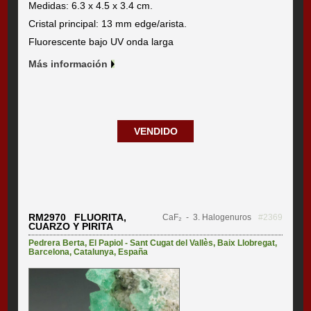
Medidas: 6.3 x 4.5 x 3.4 cm.
Cristal principal: 13 mm edge/arista.
Fluorescente bajo UV onda larga
Más información
VENDIDO
RM2970 FLUORITA,
CaF₂
- 3. Halogenuros
#2369
CUARZO Y PIRITA
Pedrera Berta
,
El Papiol - Sant Cugat del Vallès
,
Baix Llobregat
,
Barcelona
,
Catalunya
,
España