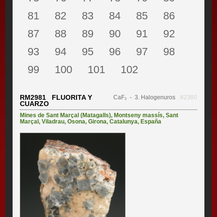
81
82
83
84
85
86
87
88
89
90
91
92
93
94
95
96
97
98
99
100
101
102
RM2981 FLUORITA Y
CaF₂
- 3. Halogenuros
#2380
CUARZO
Mines de Sant Marçal (Matagalls)
,
Montseny massís
,
Sant
Marçal
,
Viladrau
,
Osona
,
Girona
,
Catalunya
,
España