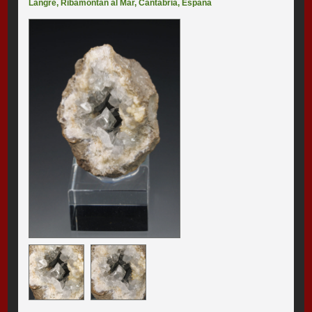
Langre
,
Ribamontán al Mar
,
Cantabria
,
España