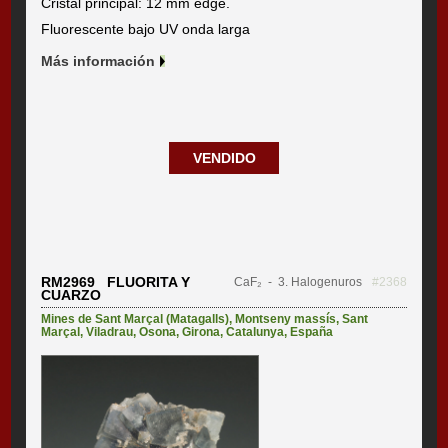
Cristal principal: 12 mm edge.
Fluorescente bajo UV onda larga
Más información
VENDIDO
RM2969 FLUORITA Y
CaF₂
- 3. Halogenuros
#2368
CUARZO
Mines de Sant Marçal (Matagalls)
,
Montseny massís
,
Sant
Marçal
,
Viladrau
,
Osona
,
Girona
,
Catalunya
,
España