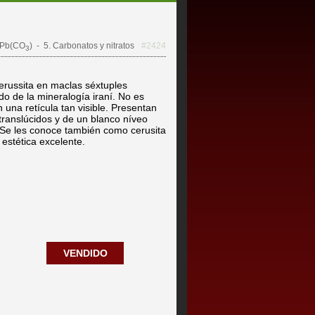
Pb(CO
)
- 5. Carbonatos y nitratos
#2424
3
erussita en maclas séxtuples
do de la mineralogía iraní. No es
 una retícula tan visible. Presentan
 translúcidos y de un blanco níveo
 Se les conoce también como cerusita
estética excelente.
VENDIDO