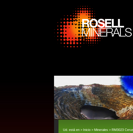
Ud. está en >
Inicio
>
Minerales
> RM3023 Cerusi