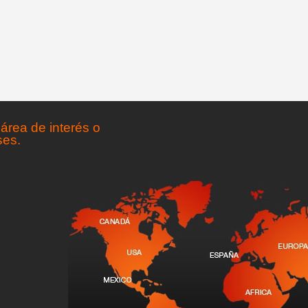
área de interés o
ses.