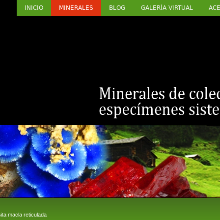
INICIO
MINERALES
BLOG
GALERÍA VIRTUAL
ACE
ta macla reticulada