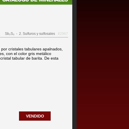
Sb₂S₃
- 2. Sulfuros y sulfosales
#2967
por cristales tabulares apalnados,
s, con el color gris metálico
ristal tabular de barita. De esta
VENDIDO