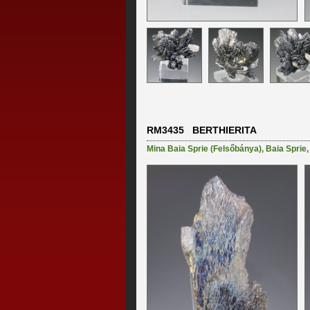
RM3435 BERTHIERITA
Mina Baia Sprie (Felsőbánya)
,
Baia Sprie