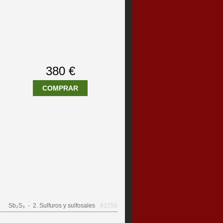
380 €
COMPRAR
Sb₂S₃
- 2. Sulfuros y sulfosales
#2250