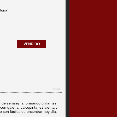
elona).
VENDIDO
#2498
s de semseyita formando brillantes
on galena, calcopirita, esfalerita y
o son fáciles de encontrar hoy día.