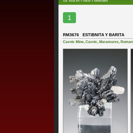
Ud. está en >
Inicio
>
Minerales
1
RM3676 ESTIBNITA Y BARITA
Cavnic Mine
,
Cavnic
,
Maramures
,
Ruman