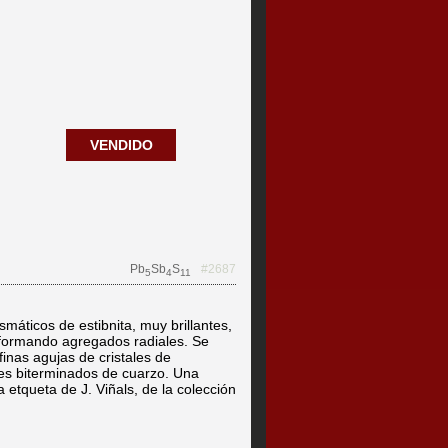
VENDIDO
Pb
Sb
S
#2687
5
4
11
smáticos de estibnita, muy brillantes,
 formando agregados radiales. Se
finas agujas de cristales de
les biterminados de cuarzo. Una
a etqueta de J. Viñals, de la colección