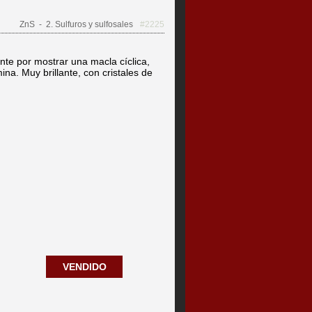
ZnS
- 2. Sulfuros y sulfosales
#2225
nte por mostrar una macla cíclica,
ina. Muy brillante, con cristales de
VENDIDO