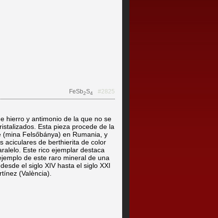
FeSb
S
#2825
2
4
de hierro y antimonio de la que no se
stalizados. Esta pieza procede de la
rie (mina Felsőbánya) en Rumania, y
 aciculares de berthierita de color
aralelo. Este rico ejemplar destaca
 ejemplo de este raro mineral de una
desde el siglo XIV hasta el siglo XXI
rtínez (València).