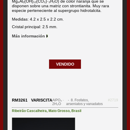
Mg₄Al₂(OH)₁₂(CO₃)·₃H₂O) de color naranja que se
disponen sobre una matriz con strontianita. Muy rara
especie perteneciente al supergrupo hidrotalcita.
Medidas: 4.2 x 2.5 x 2.2 cm.
Cristal principal: 2.5 mm.
Más información
VENDIDO
RM3261 VARISCITA
AlPO₄ ·
- 8. Fosfatos,
#2719
2H₂O
arseniatos y vanadatos
Ribeirão Cascalheira
,
Mato Grosso
,
Brasil