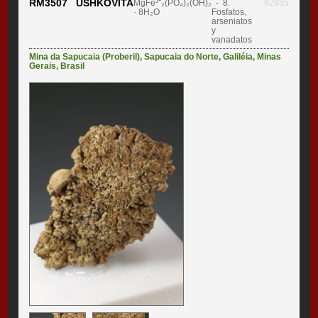
RM3507 USHKOVITA
MgFe³⁺₂(PO₄)₂(OH)₂
- 8.
#2935
· 8H₂O
Fosfatos,
arseniatos
y
vanadatos
Mina da Sapucaia (Proberil)
,
Sapucaia do Norte
,
Galiléia
,
Minas
Gerais
,
Brasil