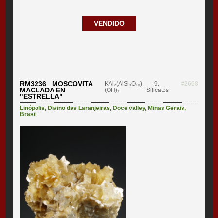
VENDIDO
RM3236 MOSCOVITA
KAl₂(AlSi₃O₁₀)
- 9.
#2668
MACLADA EN
(OH)₂
Silicatos
"ESTRELLA"
Linópolis
,
Divino das Laranjeiras
,
Doce valley
,
Minas Gerais
,
Brasil