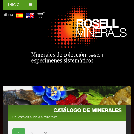
INICIO
Idioma
Ud. está en >
Inicio
>
Minerales
1
2
3