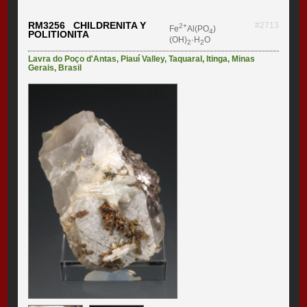
RM3256 CHILDRENITA Y
#2713
2+
Fe
Al(PO
)
4
POLITIONITA
(OH)
·H
O
2
2
Lavra do Poço d'Antas
,
Piauí Valley
,
Taquaral
,
Itinga
,
Minas
Gerais
,
Brasil