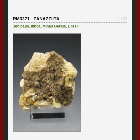
RM3271 ZANAZZIITA
#2628
Jenipapo
,
Itinga
,
Minas Gerais
,
Brasil