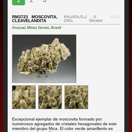
RM3723 MOSCOVITA,
KAl₂(AlSi₃O₁₀)
- 9.
#3104
CLEAVELANDITA
(OH)₂
Silicatos
Araçuaí
,
Minas Gerais
,
Brasil
Excepcional ejemplar de moscovita formado por
numerosos agregados de cristales hexagonales de este
miembro del grupo Mica. El color verde amarillento es