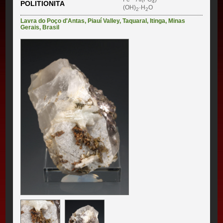
4
POLITIONITA
(OH)
·H
O
2
2
Lavra do Poço d'Antas
,
Piauí Valley
,
Taquaral
,
Itinga
,
Minas
Gerais
,
Brasil