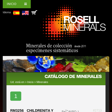
INICIO
Idioma
Ud. está en >
Inicio
>
Minerales
1
RM3256 CHILDRENITA Y
#2713
2+
Fe
Al(PO
)