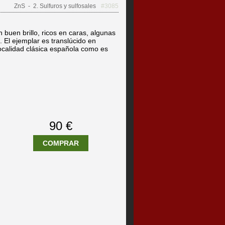
ZnS
- 2. Sulfuros y sulfosales
#3085
n buen brillo, ricos en caras, algunas
 El ejemplar es translúcido en
ocalidad clásica española como es
90 €
COMPRAR