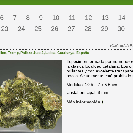
6
7
8
9
10
11
12
13
14
23
24
25
26
27
28
29
30
(CaCa)(AlAlFe
lles
,
Tremp
,
Pallars Jussà
,
Lleida
,
Catalunya
,
España
Espécimen formado por numerosos c
la clásica localidad catalana. Los 
brillantes y con excelente transpar
pocos. Actualmente está prohibido 
Medidas: 10.5 x 7 x 5.6 cm.
Cristal principal: 8 mm.
Más información