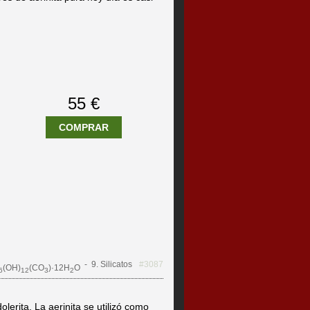
55 €
COMPRAR
- 9. Silicatos
#3087
(OH)
(CO
)·12H
O
6
12
3
2
lerita. La aerinita se utilizó como