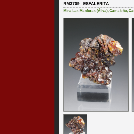
RM3709 ESFALERITA
Mina Las Manforas (Áliva)
,
Camaleño
,
Ca