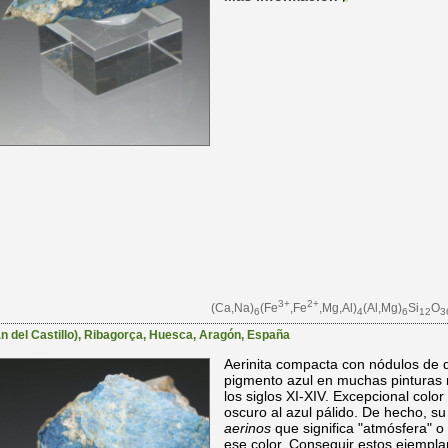
3+
2+
(Ca,Na)
(Fe
,Fe
,Mg,Al)
(Al,Mg)
Si
O
6
4
6
12
3
 del Castillo)
,
Ribagorça
,
Huesca
,
Aragón
,
España
Aerinita compacta con nódulos de do
pigmento azul en muchas pinturas 
los siglos XI-XIV. Excepcional color 
oscuro al azul pálido. De hecho, s
aerinos
que significa "atmósfera" o 
ese color. Conseguir estos ejemplar