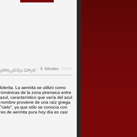
- 9. Silicatos
#3089
(OH)
(CO
)·12H
O
6
12
3
2
lerita. La aerinita se utilizó como
románicas de la zona pirenaica entre
azul, característico que varía del azul
u nombre proviene de una raíz griega
"cielo", ya que sólo se conocía con
es de aerinita pura hoy día es casi