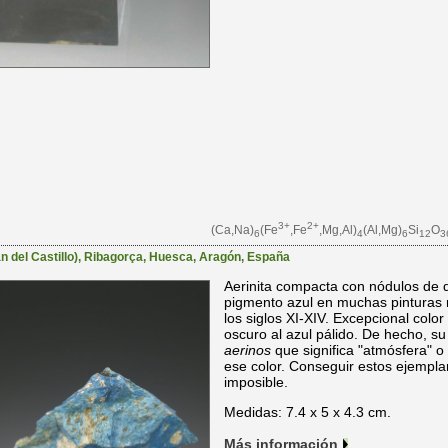
3+
2+
(Ca,Na)
(Fe
,Fe
,Mg,Al)
(Al,Mg)
Si
O
6
4
6
12
3
 del Castillo)
,
Ribagorça
,
Huesca
,
Aragón
,
España
Aerinita compacta con nódulos de do
pigmento azul en muchas pinturas 
los siglos XI-XIV. Excepcional color 
oscuro al azul pálido. De hecho, s
aerinos
que significa "atmósfera" o 
ese color. Conseguir estos ejemplar
imposible.
Medidas: 7.4 x 5 x 4.3 cm.
Más información