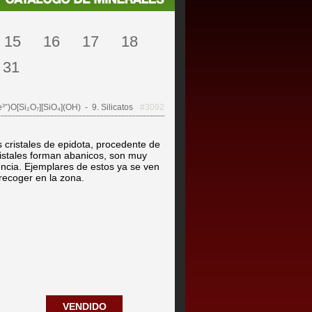
15
16
17
18
31
³⁺)O[Si₂O₇][SiO₄](OH)
- 9. Silicatos
#3092
ristales de epidota, procedente de
cristales forman abanicos, son muy
encia. Ejemplares de estos ya se ven
recoger en la zona.
VENDIDO