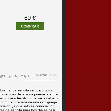
60 €
COMPRAR
- 9. Silicatos
#3088
(OH)
(CO
)·12H
O
6
12
3
2
lerita. La aerinita se utilizó como
románicas de la zona pirenaica entre
azul, característico que varía del azul
u nombre proviene de una raíz griega
"cielo", ya que sólo se conocía con
es de aerinita pura hoy día es casi