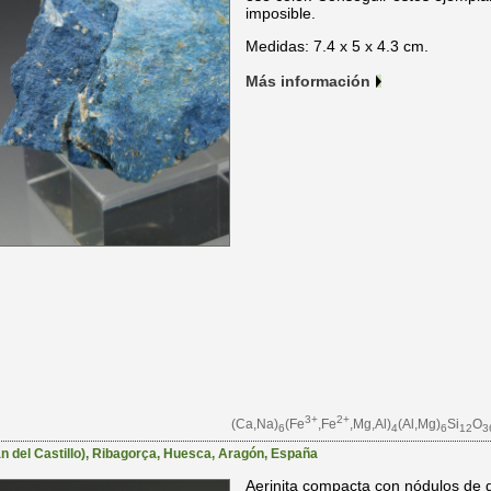
imposible.
Medidas: 7.4 x 5 x 4.3 cm.
Más información
3+
2+
(Ca,Na)
(Fe
,Fe
,Mg,Al)
(Al,Mg)
Si
O
6
4
6
12
3
 del Castillo)
,
Ribagorça
,
Huesca
,
Aragón
,
España
Aerinita compacta con nódulos de do