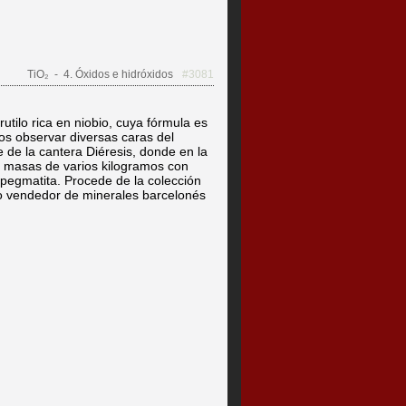
TiO₂
- 4. Óxidos e hidróxidos
#3081
rutilo rica en niobio, cuya fórmula es
os observar diversas caras del
 de la cantera Diéresis, donde en la
 masas de varios kilogramos con
a pegmatita. Procede de la colección
do vendedor de minerales barcelonés