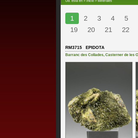
Ud. está en >
Inicio
>
Minerales
1
2
3
4
5
19
20
21
22
RM3715 EPIDOTA
Barranc des Collades
,
Casterner de les O