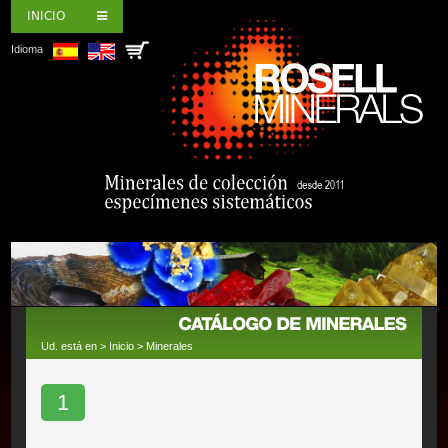
INICIO
Idioma
Ud. está en >
Inicio
>
Minerales
1