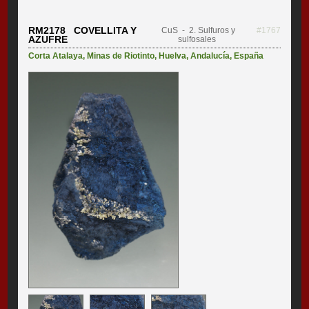
RM2178 COVELLITA Y
CuS
- 2. Sulfuros y
#1767
AZUFRE
sulfosales
Corta Atalaya
,
Minas de Riotinto
,
Huelva
,
Andalucía
,
España