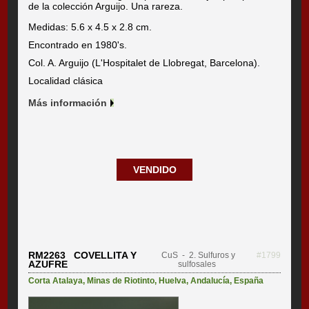
de la colección Arguijo. Una rareza.
Medidas: 5.6 x 4.5 x 2.8 cm.
Encontrado en 1980's.
Col. A. Arguijo (L'Hospitalet de Llobregat, Barcelona).
Localidad clásica
Más información
VENDIDO
RM2263 COVELLITA Y
CuS
- 2. Sulfuros y
#1799
AZUFRE
sulfosales
Corta Atalaya
,
Minas de Riotinto
,
Huelva
,
Andalucía
,
España