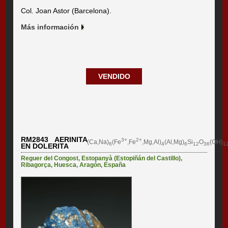
Col. Joan Astor (Barcelona).
Más información
VENDIDO
RM2843 AERINITA
3+
2+
(Ca,Na)
(Fe
,Fe
,Mg,Al)
(Al,Mg)
Si
O
(OH)
6
4
6
12
36
1
EN DOLERITA
Reguer del Congost
,
Estopanyà (Estopiñán del Castillo)
,
Ribagorça
,
Huesca
,
Aragón
,
España