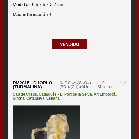
Medidas: 6.5 x 5 x 3.7 cm.
Más información
VENDIDO
RM2815 CHORLO
NaFe²⁺₃Al₆(Si₆O₁₈)
- 9.
#2216
(TURMALINA)
(BO₃)₃(OH)₃(OH)
Silicatos
Cap de Creus
,
Cadaqués - El Port de la Selva
,
Alt Empordà
,
Girona
,
Catalunya
,
España