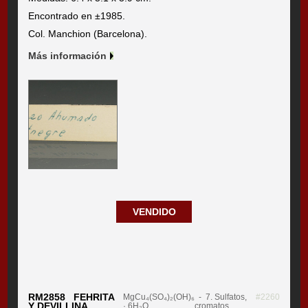
Encontrado en ±1985.
Col. Manchion (Barcelona).
Más información
VENDIDO
RM2858 FEHRITA
MgCu₄(SO₄)₂(OH)₆
- 7. Sulfatos,
#2260
Y DEVILLINA
· 6H₂O
cromatos,