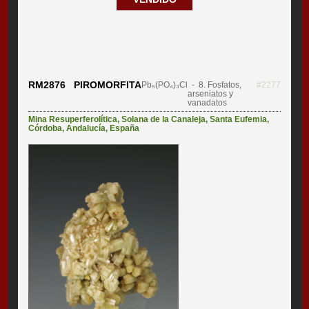
RM2876 PIROMORFITA
Pb₅(PO₄)₃Cl
- 8. Fosfatos,
#2277
arseniatos y
vanadatos
Mina Resuperferolítica
,
Solana de la Canaleja
,
Santa Eufemia
,
Córdoba
,
Andalucía
,
España