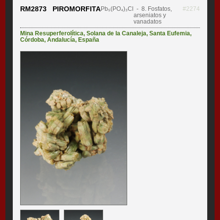
RM2873 PIROMORFITA
Pb₅(PO₄)₃Cl
- 8. Fosfatos,
#2274
arseniatos y
vanadatos
Mina Resuperferolítica
,
Solana de la Canaleja
,
Santa Eufemia
,
Córdoba
,
Andalucía
,
España