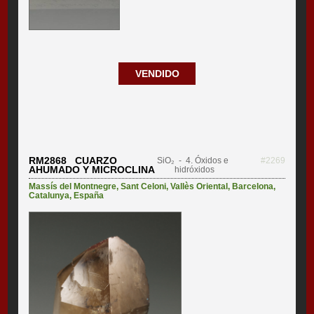
VENDIDO
RM2868 CUARZO
SiO₂
- 4. Óxidos e
#2269
AHUMADO Y MICROCLINA
hidróxidos
Massís del Montnegre
,
Sant Celoni
,
Vallès Oriental
,
Barcelona
,
Catalunya
,
España