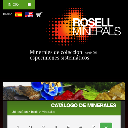
INICIO
Idioma
Ud. está en >
Inicio
>
Minerales
1
2
3
4
5
6
7
8