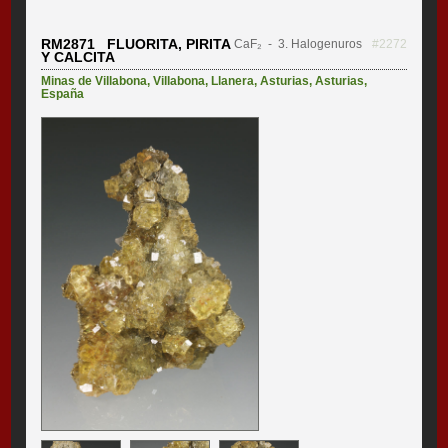
RM2871 FLUORITA, PIRITA
CaF₂
- 3. Halogenuros
#2272
Y CALCITA
Minas de Villabona
,
Villabona
,
Llanera
,
Asturias
,
Asturias
,
España