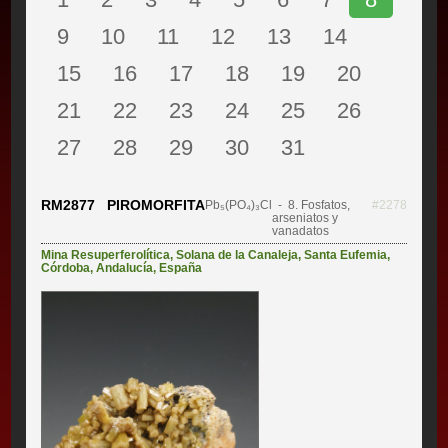
9
10
11
12
13
14
15
16
17
18
19
20
21
22
23
24
25
26
27
28
29
30
31
RM2877 PIROMORFITA
Pb₅(PO₄)₃Cl
- 8. Fosfatos,
#2278
arseniatos y
vanadatos
Mina Resuperferolítica
,
Solana de la Canaleja
,
Santa Eufemia
,
Córdoba
,
Andalucía
,
España