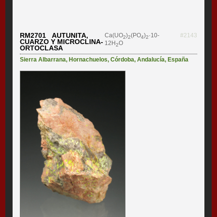
RM2701 AUTUNITA,
Ca(UO
)
(PO
)
·10-
#2143
2
2
4
2
CUARZO Y MICROCLINA-
12H
O
2
ORTOCLASA
Sierra Albarrana
,
Hornachuelos
,
Córdoba
,
Andalucía
,
España