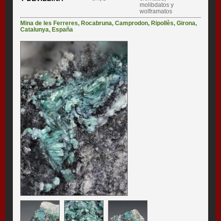
molibdatos y
wolframatos
Mina de les Ferreres
,
Rocabruna
,
Camprodon
,
Ripollès
,
Girona
,
Catalunya
,
España