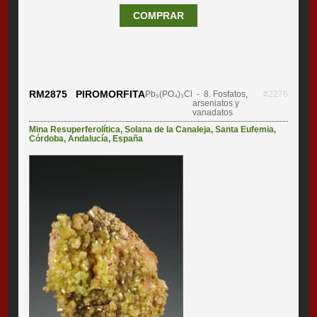
COMPRAR
RM2875 PIROMORFITA
Pb₅(PO₄)₃Cl
- 8. Fosfatos,
#2276
arseniatos y
vanadatos
Mina Resuperferolítica
,
Solana de la Canaleja
,
Santa Eufemia
,
Córdoba
,
Andalucía
,
España