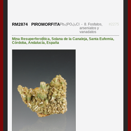
RM2874 PIROMORFITA
Pb₅(PO₄)₃Cl
- 8. Fosfatos,
#2275
arseniatos y
vanadatos
Mina Resuperferolítica
,
Solana de la Canaleja
,
Santa Eufemia
,
Córdoba
,
Andalucía
,
España