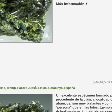
Más información
(CaCa)(AlAlFe
lles
,
Tremp
,
Pallars Jussà
,
Lleida
,
Catalunya
,
España
Un excelente espécimen formado po
procedente de la clásica localidad 
abanicos, son muy brillantes y con
"persona" que en las fotos. Ejempl
Actualmente está prohibido recoger