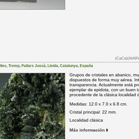
(CaCa)(AlAlFe
lles
,
Tremp
,
Pallars Jussà
,
Lleida
,
Catalunya
,
España
Grupos de cristales en abanico, muy
dispuestos de forma muy aérea. Inte
transparencia. Actualmente está pr
ejemplar de epidota, con un buen t
procedente de la clásica localidad 
Medidas: 12.0 x 7.0 x 6.8 cm.
Cristal principal: 22 mm.
Localidad clásica
Más información