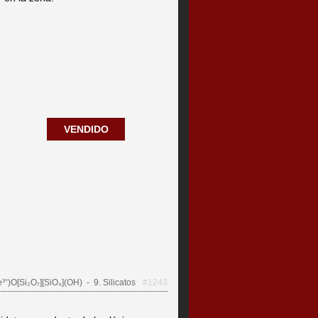
VENDIDO
³⁺)O[Si₂O₇][SiO₄](OH)
- 9. Silicatos
#1243