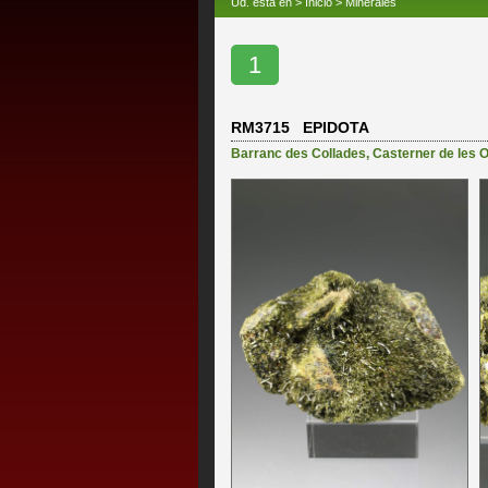
Ud. está en >
Inicio
>
Minerales
1
RM3715 EPIDOTA
Barranc des Collades
,
Casterner de les O