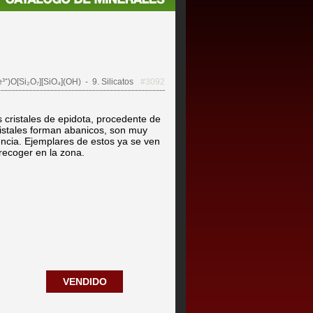
³⁺)O[Si₂O₇][SiO₄](OH)
- 9. Silicatos
#3092
ristales de epidota, procedente de
cristales forman abanicos, son muy
encia. Ejemplares de estos ya se ven
recoger en la zona.
VENDIDO