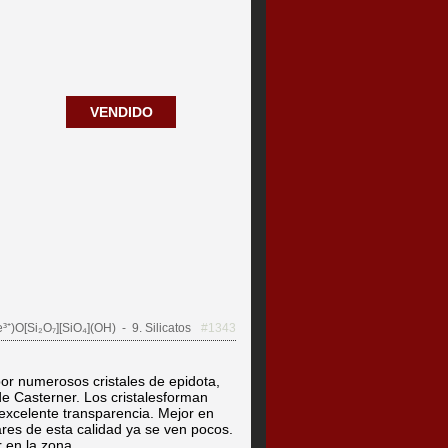
VENDIDO
³⁺)O[Si₂O₇][SiO₄](OH)
- 9. Silicatos
#1343
r numerosos cristales de epidota,
de Casterner. Los cristalesforman
 excelente transparencia. Mejor en
ares de esta calidad ya se ven pocos.
 en la zona.