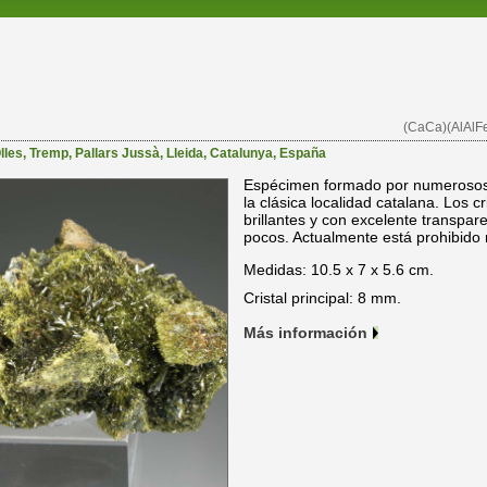
(CaCa)(AlAlFe
lles
,
Tremp
,
Pallars Jussà
,
Lleida
,
Catalunya
,
España
Espécimen formado por numerosos c
la clásica localidad catalana. Los 
brillantes y con excelente transpar
pocos. Actualmente está prohibido 
Medidas: 10.5 x 7 x 5.6 cm.
Cristal principal: 8 mm.
Más información