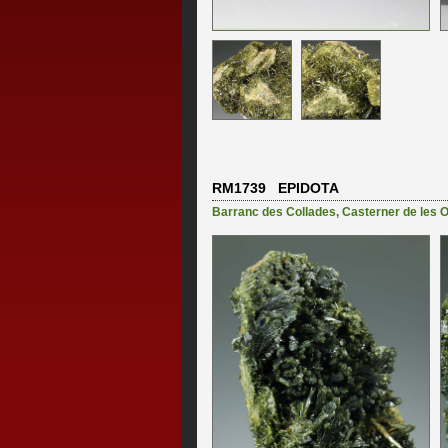
RM1739 EPIDOTA
Barranc des Collades
,
Casterner de les O