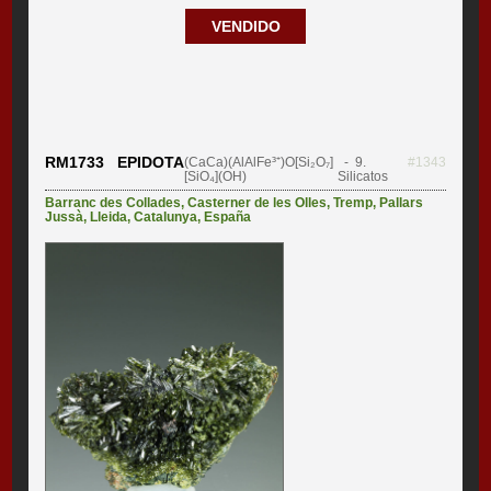
VENDIDO
RM1733 EPIDOTA
(CaCa)(AlAlFe³⁺)O[Si₂O₇]
- 9.
#1343
[SiO₄](OH)
Silicatos
Barranc des Collades
,
Casterner de les Olles
,
Tremp
,
Pallars
Jussà
,
Lleida
,
Catalunya
,
España