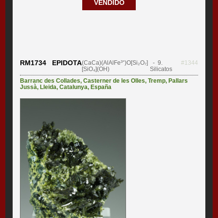
VENDIDO
RM1734 EPIDOTA
(CaCa)(AlAlFe³⁺)O[Si₂O₇]
- 9.
#1344
[SiO₄](OH)
Silicatos
Barranc des Collades
,
Casterner de les Olles
,
Tremp
,
Pallars
Jussà
,
Lleida
,
Catalunya
,
España