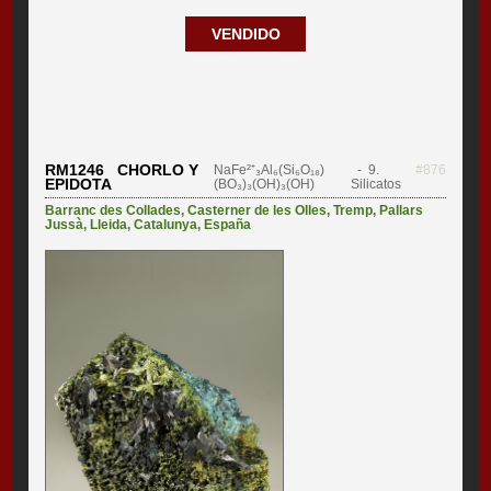
VENDIDO
RM1246 CHORLO Y
NaFe²⁺₃Al₆(Si₆O₁₈)
- 9.
#876
EPIDOTA
(BO₃)₃(OH)₃(OH)
Silicatos
Barranc des Collades
,
Casterner de les Olles
,
Tremp
,
Pallars
Jussà
,
Lleida
,
Catalunya
,
España