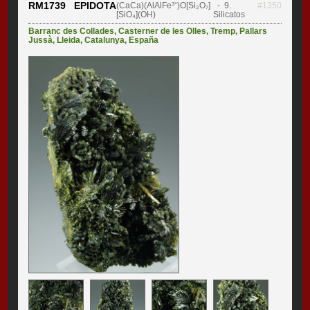
RM1739 EPIDOTA
(CaCa)(AlAlFe³⁺)O[Si₂O₇]
- 9.
#1350
[SiO₄](OH)
Silicatos
Barranc des Collades
,
Casterner de les Olles
,
Tremp
,
Pallars
Jussà
,
Lleida
,
Catalunya
,
España