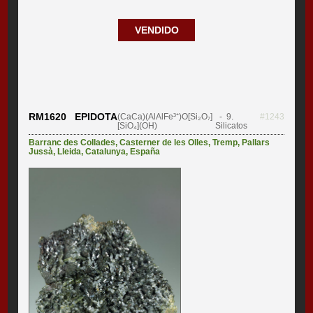
VENDIDO
RM1620 EPIDOTA
(CaCa)(AlAlFe³⁺)O[Si₂O₇]
- 9.
#1243
[SiO₄](OH)
Silicatos
Barranc des Collades
,
Casterner de les Olles
,
Tremp
,
Pallars
Jussà
,
Lleida
,
Catalunya
,
España