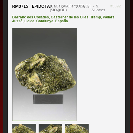
RM3715 EPIDOTA
(CaCa)(AlAlFe³⁺)O[Si₂O₇]
- 9.
#3092
[SiO₄](OH)
Silicatos
Barranc des Collades
,
Casterner de les Olles
,
Tremp
,
Pallars
Jussà
,
Lleida
,
Catalunya
,
España