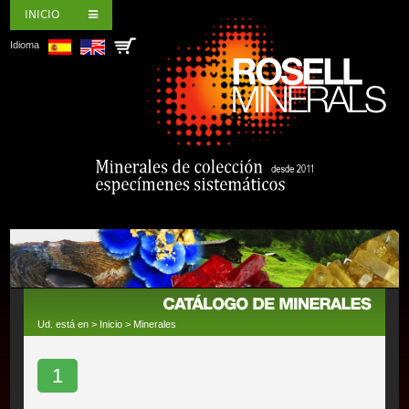
INICIO
Idioma
Ud. está en >
Inicio
>
Minerales
1