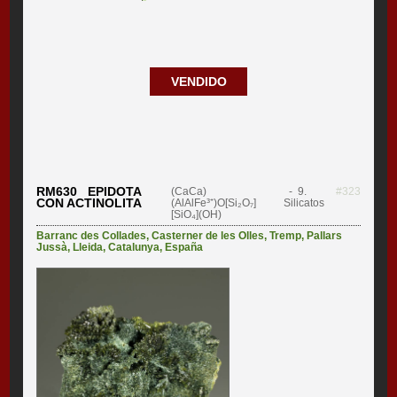
VENDIDO
RM630 EPIDOTA
(CaCa)
- 9.
#323
CON ACTINOLITA
(AlAlFe³⁺)O[Si₂O₇]
Silicatos
[SiO₄](OH)
Barranc des Collades
,
Casterner de les Olles
,
Tremp
,
Pallars
Jussà
,
Lleida
,
Catalunya
,
España