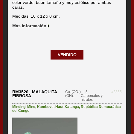
color verde, buen tamaño y muy estético por ambas
caras.
Medidas: 16 x 12 x 8 cm.
Más información
VENDIDO
RM3520 MALAQUITA
Cu₂(CO₃)
- 5.
#2855
FIBROSA
(OH)₂
Carbonatos y
nitratos
Mindingi Mine
,
Kambove
,
Haut-Katanga
,
República Democrática
del Congo