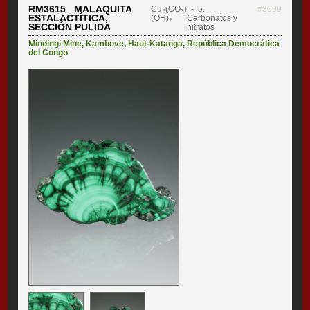
RM3615 MALAQUITA
Cu₂(CO₃)
- 5.
#3009
ESTALACTÍTICA,
(OH)₂
Carbonatos y
SECCIÓN PULIDA
nitratos
Mindingi Mine
,
Kambove
,
Haut-Katanga
,
República Democrática
del Congo