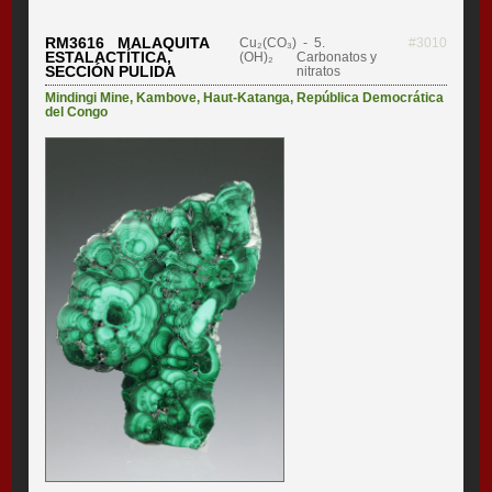
RM3616 MALAQUITA
Cu₂(CO₃)
- 5.
#3010
ESTALACTÍTICA,
(OH)₂
Carbonatos y
SECCIÓN PULIDA
nitratos
Mindingi Mine
,
Kambove
,
Haut-Katanga
,
República Democrática
del Congo