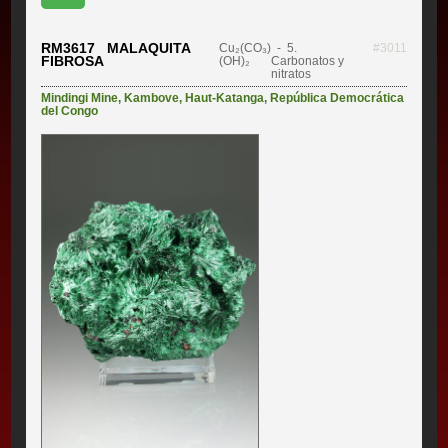
RM3617 MALAQUITA
Cu₂(CO₃)
- 5.
#3011
FIBROSA
(OH)₂
Carbonatos y
nitratos
Mindingi Mine
,
Kambove
,
Haut-Katanga
,
República Democrática
del Congo