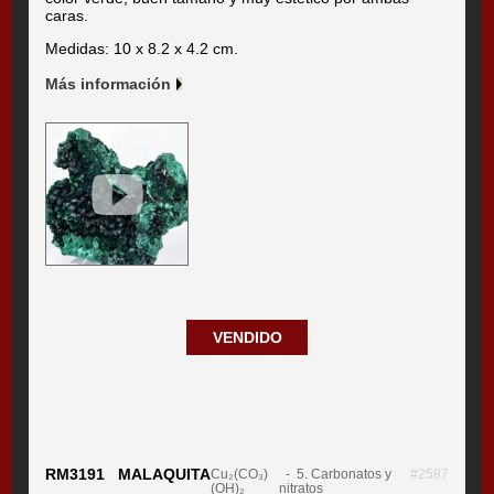
caras.
Medidas: 10 x 8.2 x 4.2 cm.
Más información
VENDIDO
RM3191 MALAQUITA
Cu₂(CO₃)
- 5. Carbonatos y
#2587
(OH)₂
nitratos