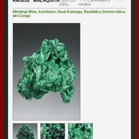
RM3018 MALAQUITA
Cu₂(CO₃)
- 5. Carbonatos y
#2417
(OH)₂
nitratos
Mindingi Mine
,
Kambove
,
Haut-Katanga
,
República Democrática
del Congo