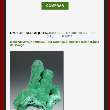
COMPRAR
RM3040 MALAQUITA
Cu₂(CO₃)
- 5. Carbonatos y
#2421
(OH)₂
nitratos
Mindingi Mine
,
Kambove
,
Haut-Katanga
,
República Democrática
del Congo