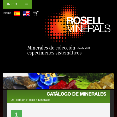
INICIO
Idioma
Ud. está en >
Inicio
>
Minerales
1