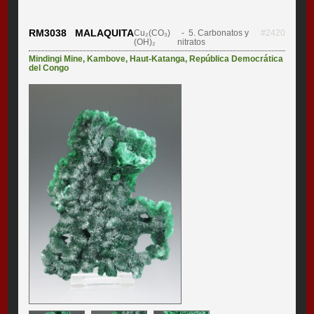
RM3038 MALAQUITA
Cu₂(CO₃)
- 5. Carbonatos y
#2420
(OH)₂
nitratos
Mindingi Mine
,
Kambove
,
Haut-Katanga
,
República Democrática
del Congo