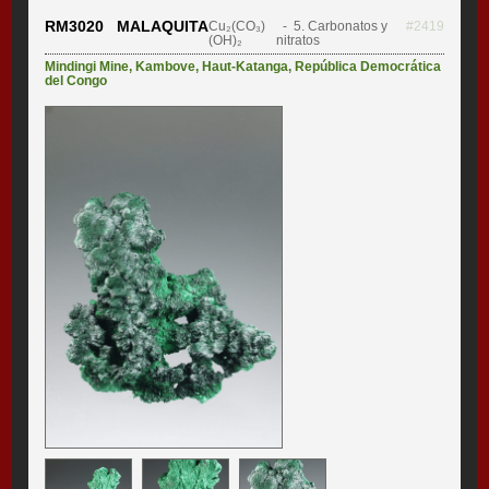
RM3020 MALAQUITA
Cu₂(CO₃)
- 5. Carbonatos y
#2419
(OH)₂
nitratos
Mindingi Mine
,
Kambove
,
Haut-Katanga
,
República Democrática
del Congo