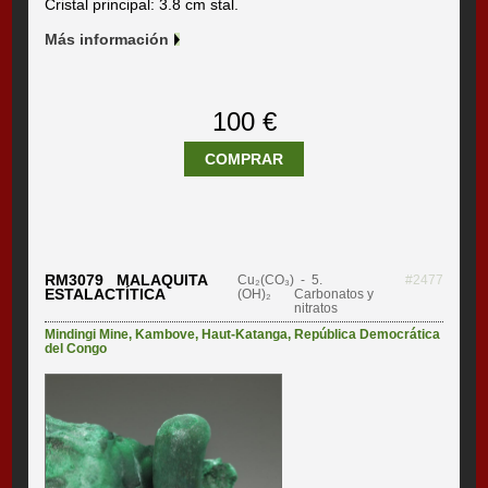
Cristal principal: 3.8 cm stal.
Más información
100 €
COMPRAR
RM3079 MALAQUITA
Cu₂(CO₃)
- 5.
#2477
ESTALACTÍTICA
(OH)₂
Carbonatos y
nitratos
Mindingi Mine
,
Kambove
,
Haut-Katanga
,
República Democrática
del Congo