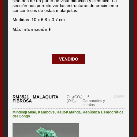
sinó des de un punto de vista didáctico y científico. La
sección nos permite ver las estructuras de crecimiento
concentricos de estas malaquitas.
Medidas: 10 x 6.8 x 0.7 cm
Más información
VENDIDO
RM3521 MALAQUITA
Cu₂(CO₃)
- 5.
#2856
FIBROSA
(OH)₂
Carbonatos y
nitratos
Mindingi Mine
,
Kambove
,
Haut-Katanga
,
República Democrática
del Congo