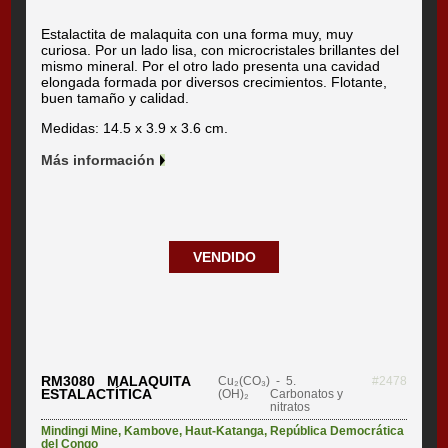
Estalactita de malaquita con una forma muy, muy
curiosa. Por un lado lisa, con microcristales brillantes del
mismo mineral. Por el otro lado presenta una cavidad
elongada formada por diversos crecimientos. Flotante,
buen tamaño y calidad.
Medidas: 14.5 x 3.9 x 3.6 cm.
Más información
VENDIDO
RM3080 MALAQUITA
Cu₂(CO₃)
- 5.
#2478
ESTALACTÍTICA
(OH)₂
Carbonatos y
nitratos
Mindingi Mine
,
Kambove
,
Haut-Katanga
,
República Democrática
del Congo