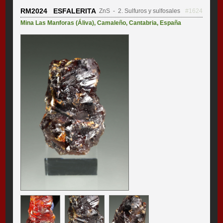
RM2024 ESFALERITA
ZnS
- 2. Sulfuros y sulfosales
#1624
Mina Las Manforas (Áliva)
,
Camaleño
,
Cantabria
,
España