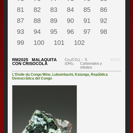
81
82
83
84
85
86
87
88
89
90
91
92
93
94
95
96
97
98
99
100
101
102
RM2025 MALAQUITA
Cu₂(CO₃)
- 5.
#1631
CON CRISOCOLA
(OH)₂
Carbonatos y
nitratos
L'Etoile du Congo Mine
,
Lubumbashi
,
Katanga
,
República
Democrática del Congo