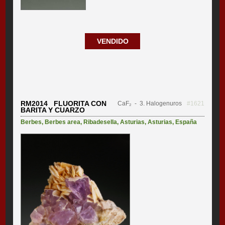
VENDIDO
RM2014 FLUORITA CON
CaF₂
- 3. Halogenuros
#1621
BARITA Y CUARZO
Berbes
,
Berbes area
,
Ribadesella
,
Asturias
,
Asturias
,
España