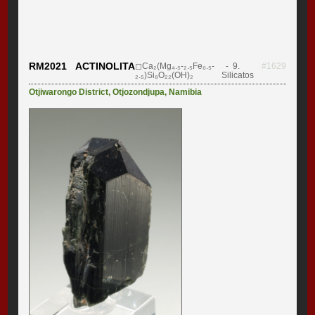
RM2021 ACTINOLITA
◻Ca₂(Mg₄.₅-₂.₅Fe₀.₅-
- 9.
#1629
₂.₅)Si₈O₂₂(OH)₂
Silicatos
Otjiwarongo District
,
Otjozondjupa
,
Namibia