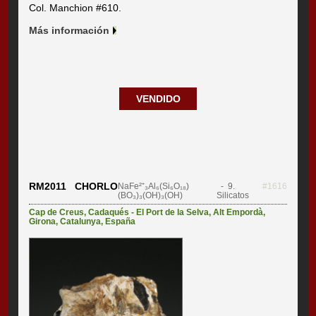
Col. Manchion #610.
Más información
VENDIDO
RM2011 CHORLO
NaFe²⁺₃Al₆(Si₆O₁₈)
- 9.
#1616
(BO₃)₃(OH)₃(OH)
Silicatos
Cap de Creus
,
Cadaqués - El Port de la Selva
,
Alt Empordà
,
Girona
,
Catalunya
,
España