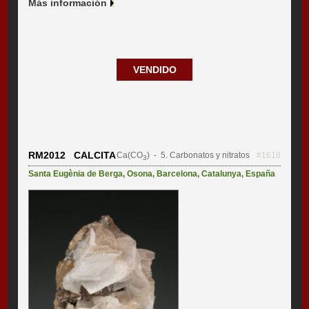
Más información
VENDIDO
RM2012 CALCITA
Ca(CO
)
- 5. Carbonatos y nitratos
#1618
3
Santa Eugènia de Berga
,
Osona
,
Barcelona
,
Catalunya
,
España