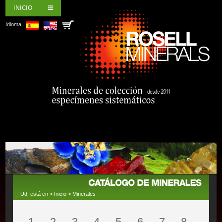
INICIO
Idioma
Ud. está en >
Inicio
>
Minerales
1
2
3
4
5
6
7
8