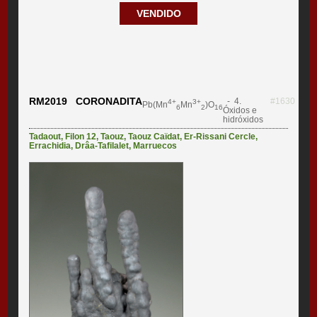
VENDIDO
RM2019 CORONADITA
- 4.
#1630
4+
3+
Pb(Mn
Mn
)O
6
2
16
Óxidos e
hidróxidos
Tadaout
,
Filon 12
,
Taouz
,
Taouz Caïdat
,
Er-Rissani Cercle
,
Errachidia
,
Drâa-Tafilalet
,
Marruecos