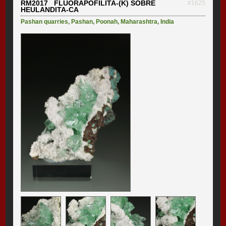
RM2017 FLUORAPOFILITA-(K) SOBRE
#1625
HEULANDITA-CA
Pashan quarries
,
Pashan
,
Poonah
,
Maharashtra
,
India