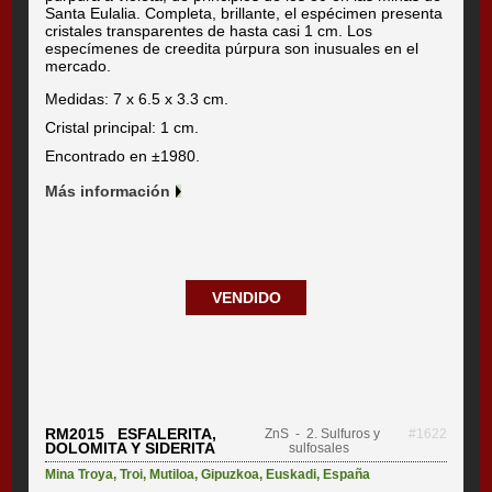
Santa Eulalia. Completa, brillante, el espécimen presenta
cristales transparentes de hasta casi 1 cm. Los
especímenes de creedita púrpura son inusuales en el
mercado.
Medidas: 7 x 6.5 x 3.3 cm.
Cristal principal: 1 cm.
Encontrado en ±1980.
Más información
VENDIDO
RM2015 ESFALERITA,
ZnS
- 2. Sulfuros y
#1622
DOLOMITA Y SIDERITA
sulfosales
Mina Troya
,
Troi
,
Mutiloa
,
Gipuzkoa
,
Euskadi
,
España