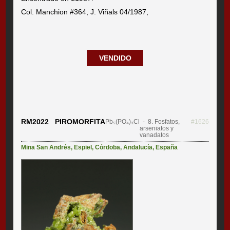
Col. Manchion #364, J. Viñals 04/1987,
VENDIDO
RM2022 PIROMORFITA
Pb₅(PO₄)₃Cl
- 8. Fosfatos,
#1626
arseniatos y
vanadatos
Mina San Andrés
,
Espiel
,
Córdoba
,
Andalucía
,
España