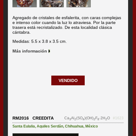
Agregado de cristales de esfalerita, con caras complejas
e intenso color cuando la luz lo atraviesa. Por la parte
trasera está recristalizado. De esta localidad clásica
cántabra.
Medidas: 5.5 x 3.8 x 3.5 cm.
Más información
VENDIDO
RM2016 CREEDITA
Ca
Al
(SO
)(OH)
F
·2H
O
#1623
3
2
4
2
8
2
Santa Eulalia
,
Aquiles Serdán
,
Chihuahua
,
México