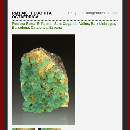
RM1940 FLUORITA
CaF₂
- 3. Halogenuros
#1568
OCTAÉDRICA
Pedrera Berta
,
El Papiol - Sant Cugat del Vallès
,
Baix Llobregat
,
Barcelona
,
Catalunya
,
España