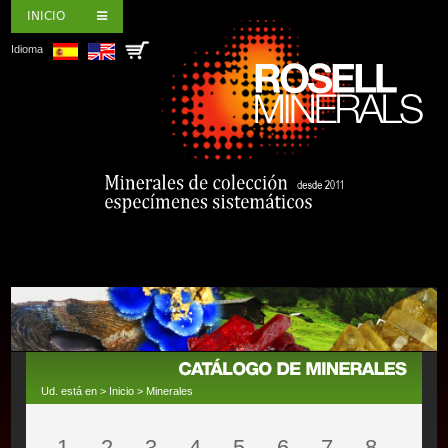
INICIO
Idioma
Ud. está en >
Inicio
>
Minerales
1
2
3
4
5
6
7
8