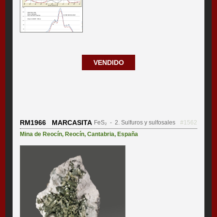
VENDIDO
RM1966 MARCASITA
FeS₂
- 2. Sulfuros y sulfosales
#1562
Mina de Reocín
,
Reocín
,
Cantabria
,
España