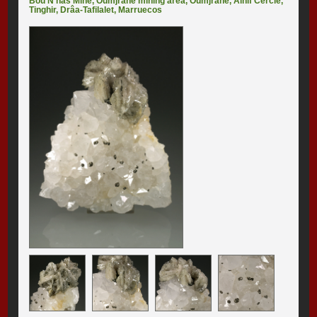
Bou N'has Mine
,
Oumjrane mining area
,
Oumjrane
,
Alnif Cercle
,
Tinghir
,
Drâa-Tafilalet
,
Marruecos