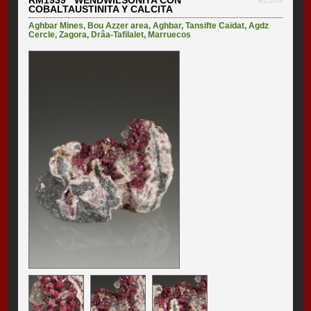
COBALTAUSTINITA Y CALCITA
Aghbar Mines
,
Bou Azzer area
,
Aghbar
,
Tansifte Caïdat
,
Agdz
Cercle
,
Zagora
,
Drâa-Tafilalet
,
Marruecos