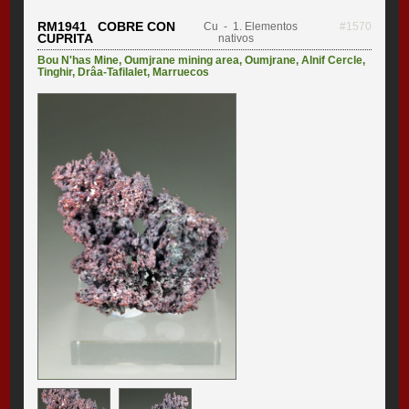
RM1941 COBRE CON
Cu
- 1. Elementos
#1570
CUPRITA
nativos
Bou N'has Mine
,
Oumjrane mining area
,
Oumjrane
,
Alnif Cercle
,
Tinghir
,
Drâa-Tafilalet
,
Marruecos