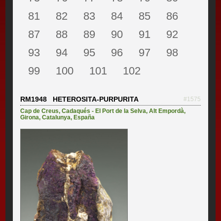
81
82
83
84
85
86
87
88
89
90
91
92
93
94
95
96
97
98
99
100
101
102
RM1948 HETEROSITA-PURPURITA
#1575
Cap de Creus
,
Cadaqués - El Port de la Selva
,
Alt Empordà
,
Girona
,
Catalunya
,
España