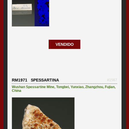
VENDIDO
RM1971 SPESSARTINA
#1567
Wushan Spessartine Mine
,
Tongbei
,
Yunxiao
,
Zhangzhou
,
Fujian
,
China