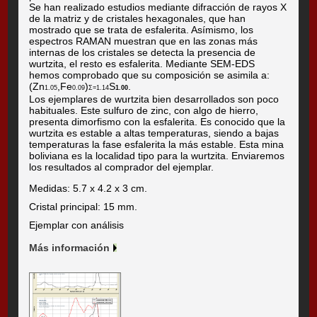
Se han realizado estudios mediante difracción de rayos X
de la matriz y de cristales hexagonales, que han
mostrado que se trata de esfalerita. Asímismo, los
espectros RAMAN muestran que en las zonas más
internas de los cristales se detecta la presencia de
wurtzita, el resto es esfalerita. Mediante SEM-EDS
hemos comprobado que su composición se asimila a:
(Zn
,Fe
)
S
.
1.05
0.09
Σ=1.14
1.00
Los ejemplares de wurtzita bien desarrollados son poco
habituales. Este sulfuro de zinc, con algo de hierro,
presenta dimorfismo con la esfalerita. Es conocido que la
wurtzita es estable a altas temperaturas, siendo a bajas
temperaturas la fase esfalerita la más estable. Esta mina
boliviana es la localidad tipo para la wurtzita. Enviaremos
los resultados al comprador del ejemplar.
Medidas: 5.7 x 4.2 x 3 cm.
Cristal principal: 15 mm.
Ejemplar con análisis
Más información