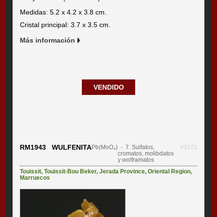
Medidas: 5.2 x 4.2 x 3.8 cm.
Cristal principal: 3.7 x 3.5 cm.
Más información
VENDIDO
RM1943 WULFENITA
Pb(MoO₄)
- 7. Sulfatos,
#1572
cromatos, molibdatos
y wolframatos
Touissit
,
Touissit-Bou Beker
,
Jerada Province
,
Oriental Region
,
Marruecos