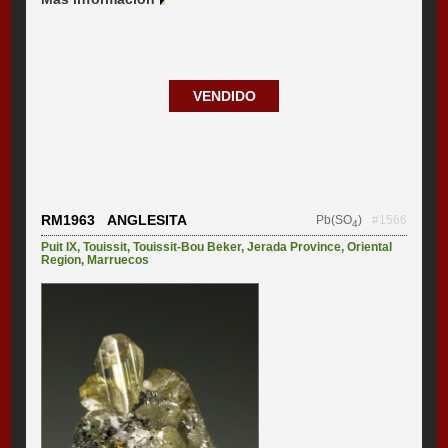
VENDIDO
RM1963 ANGLESITA
Pb(SO
)
#1566
4
Puit IX
,
Touissit
,
Touissit-Bou Beker
,
Jerada Province
,
Oriental
Region
,
Marruecos