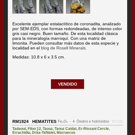
Excelente ejemplar estalactítico de coronadita, analizado
por SEM-EDS, con formas redondeadas, de intenso color
gris casi negro. Buen tamaño. De esta localidad clásica
para la mineralogía marroquí. Con una matriz de
limonita. Pueden consultar más datos de esta especie y
localidad en el
blog de Rosell Minerals
.
Medidas: 10.8 x 6 x 3.5 cm.
VENDIDO
RM1924 HEMATITES
Fe₂O₃
- 4. Óxidos e hidróxidos
#1536
Tadaout
,
Filon 12
,
Taouz
,
Taouz Caïdat
,
Er-Rissani Cercle
,
Errachidia
,
Drâa-Tafilalet
,
Marruecos