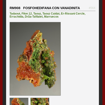
RM908 FOSFOHEDIFANA CON VANADINITA
#564
Tadaout
,
Filon 12
,
Taouz
,
Taouz Caïdat
,
Er-Rissani Cercle
,
Errachidia
,
Drâa-Tafilalet
,
Marruecos