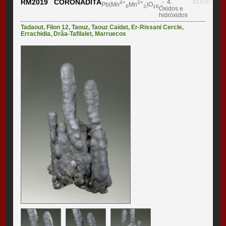
RM2019 CORONADITA
- 4.
#1630
4+
3+
Pb(Mn
Mn
)O
6
2
16
Óxidos e
hidróxidos
Tadaout
,
Filon 12
,
Taouz
,
Taouz Caïdat
,
Er-Rissani Cercle
,
Errachidia
,
Drâa-Tafilalet
,
Marruecos