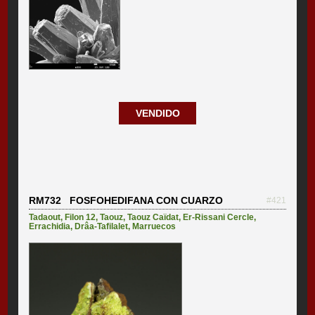
VENDIDO
RM732 FOSFOHEDIFANA CON CUARZO
#421
Tadaout
,
Filon 12
,
Taouz
,
Taouz Caïdat
,
Er-Rissani Cercle
,
Errachidia
,
Drâa-Tafilalet
,
Marruecos