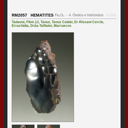
RM2057 HEMATITES
Fe₂O₃
- 4. Óxidos e hidróxidos
#1660
Tadaout
,
Filon 12
,
Taouz
,
Taouz Caïdat
,
Er-Rissani Cercle
,
Errachidia
,
Drâa-Tafilalet
,
Marruecos