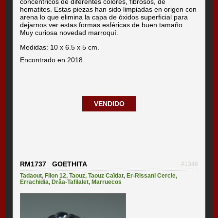
concéntricos de diferentes colores, fibrosos, de
hematites. Estas piezas han sido limpiadas en origen con
arena lo que elimina la capa de óxidos superficial para
dejarnos ver estas formas esféricas de buen tamaño.
Muy curiosa novedad marroquí.
Medidas: 10 x 6.5 x 5 cm.
Encontrado en 2018.
VENDIDO
RM1737 GOETHITA
#1348
Tadaout
,
Filon 12
,
Taouz
,
Taouz Caïdat
,
Er-Rissani Cercle
,
Errachidia
,
Drâa-Tafilalet
,
Marruecos