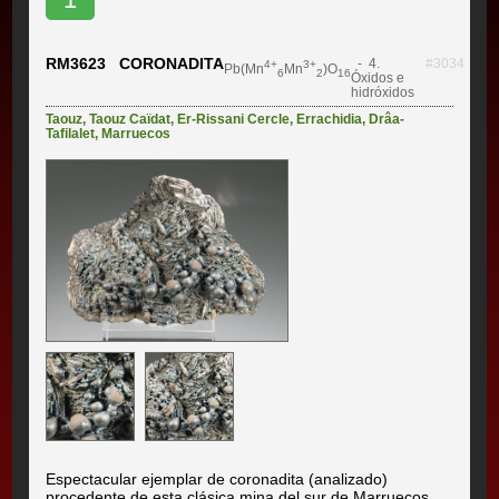
RM3623 CORONADITA
- 4.
#3034
4+
3+
Pb(Mn
Mn
)O
6
2
16
Óxidos e
hidróxidos
Taouz
,
Taouz Caïdat
,
Er-Rissani Cercle
,
Errachidia
,
Drâa-
Tafilalet
,
Marruecos
Espectacular ejemplar de coronadita (analizado)
procedente de esta clásica mina del sur de Marruecos.