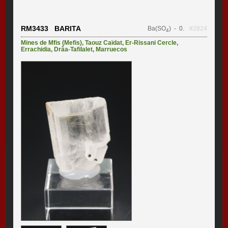
RM3433 BARITA
Ba(SO
)
- 0.
#2824
4
Mines de Mfis (Mefis)
,
Taouz Caïdat
,
Er-Rissani Cercle
,
Errachidia
,
Drâa-Tafilalet
,
Marruecos