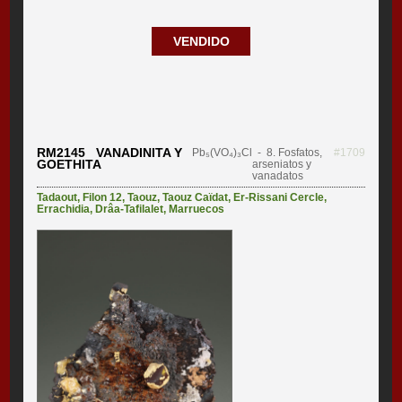
VENDIDO
RM2145 VANADINITA Y
Pb₅(VO₄)₃Cl
- 8. Fosfatos,
#1709
GOETHITA
arseniatos y
vanadatos
Tadaout
,
Filon 12
,
Taouz
,
Taouz Caïdat
,
Er-Rissani Cercle
,
Errachidia
,
Drâa-Tafilalet
,
Marruecos