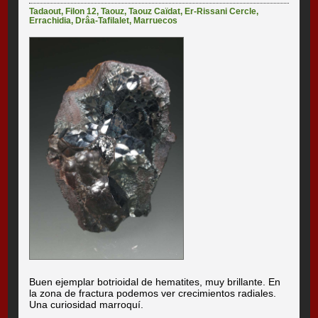
Tadaout
,
Filon 12
,
Taouz
,
Taouz Caïdat
,
Er-Rissani Cercle
,
Errachidia
,
Drâa-Tafilalet
,
Marruecos
Buen ejemplar botrioidal de hematites, muy brillante. En
la zona de fractura podemos ver crecimientos radiales.
Una curiosidad marroquí.