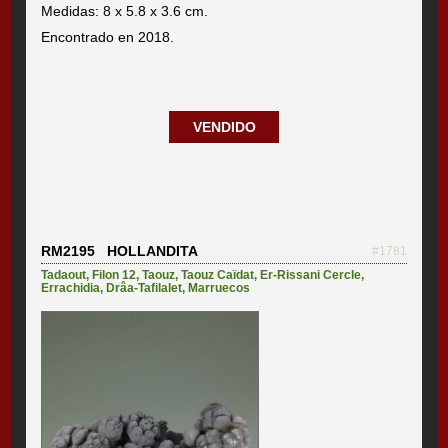
Medidas: 8 x 5.8 x 3.6 cm.
Encontrado en 2018.
VENDIDO
RM2195 HOLLANDITA
#1781
Tadaout
,
Filon 12
,
Taouz
,
Taouz Caïdat
,
Er-Rissani Cercle
,
Errachidia
,
Drâa-Tafilalet
,
Marruecos