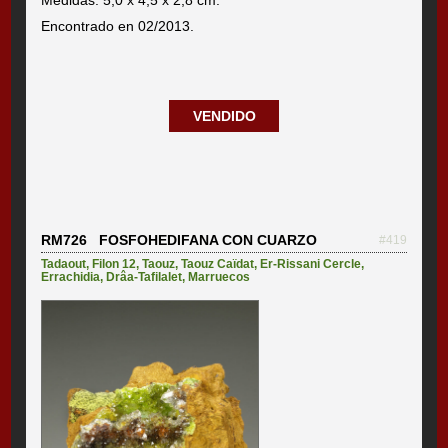
Encontrado en 02/2013.
VENDIDO
RM726 FOSFOHEDIFANA CON CUARZO
#419
Tadaout
,
Filon 12
,
Taouz
,
Taouz Caïdat
,
Er-Rissani Cercle
,
Errachidia
,
Drâa-Tafilalet
,
Marruecos