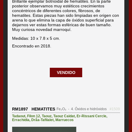
Brillante ejemplar botrioidal de hematites. En la parte
posterior observamos muy estéticos crecimientos
concéntricos de diferentes colores, fibrosos, de
hematites. Estas piezas han sido limpiadas en origen con
arena lo que elimina la capa de óxidos superficial para
dejarnos ver estas formas esféricas de buen tamaño.
Muy curiosa novedad marroquí.
Medidas: 10 x 7.8 x 5 cm.
Encontrado en 2018.
VENDIDO
RM1897 HEMATITES
Fe₂O₃
- 4. Óxidos e hidróxidos
#1509
Tadaout
,
Filon 12
,
Taouz
,
Taouz Caïdat
,
Er-Rissani Cercle
,
Errachidia
,
Drâa-Tafilalet
,
Marruecos