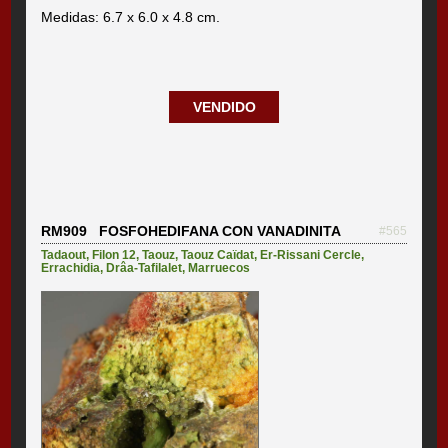
Medidas: 6.7 x 6.0 x 4.8 cm.
VENDIDO
RM909 FOSFOHEDIFANA CON VANADINITA
#565
Tadaout
,
Filon 12
,
Taouz
,
Taouz Caïdat
,
Er-Rissani Cercle
,
Errachidia
,
Drâa-Tafilalet
,
Marruecos