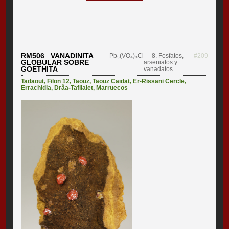
RM506 VANADINITA
Pb₅(VO₄)₃Cl
- 8. Fosfatos,
#209
GLOBULAR SOBRE
arseniatos y
GOETHITA
vanadatos
Tadaout
,
Filon 12
,
Taouz
,
Taouz Caïdat
,
Er-Rissani Cercle
,
Errachidia
,
Drâa-Tafilalet
,
Marruecos