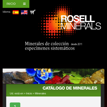
INICIO
Idioma
Ud. está en >
Inicio
>
Minerales
1