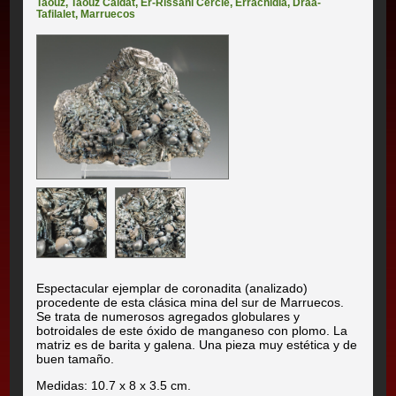
Taouz
,
Taouz Caïdat
,
Er-Rissani Cercle
,
Errachidia
,
Drâa-
Tafilalet
,
Marruecos
Espectacular ejemplar de coronadita (analizado)
procedente de esta clásica mina del sur de Marruecos.
Se trata de numerosos agregados globulares y
botroidales de este óxido de manganeso con plomo. La
matriz es de barita y galena. Una pieza muy estética y de
buen tamaño.
Medidas: 10.7 x 8 x 3.5 cm.