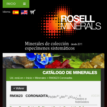
INICIO
Idioma
Ud. está en >
Inicio
>
Minerales
> RM3623 Coronadita
< Volver
RM3623 CORONADITA
- 4.
#3034
4+
3+
Pb(Mn
Mn
)O
6
2
16
Óxidos e
hidróxidos