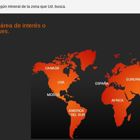
gún mineral de la zona que Ud. busca.
área de interés o
ses.