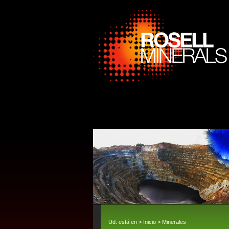
Ud. está en >
Inicio
>
Minerales