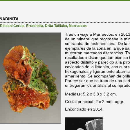
NADINITA
-Rissani Cercle
,
Errachidia
,
Drâa-Tafilalet
,
Marruecos
Tras un viaje a Marruecos, en 201
de un mineral que recordaba la mim
se trataba de
fosfohedifana
. De la
ejemplares de la zona en la que sa
muestran marcadas diferencias. Tr
resultados indican que también se 
aspecto distinto y parecido a la pi
cavidades de la limonita, con cuarz
hexagonales y ligeramente abarrila
amarillento. Se acompañan de brilla
Parece ser que se trata de una seri
entregaran los análisis al comprado
Medidas: 5.2 x 3.8 x 3.2 cm.
Cristal principal: 2 x 2 mm. aggr.
Encontrado en 2014.