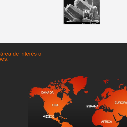
área de interés o
ses.