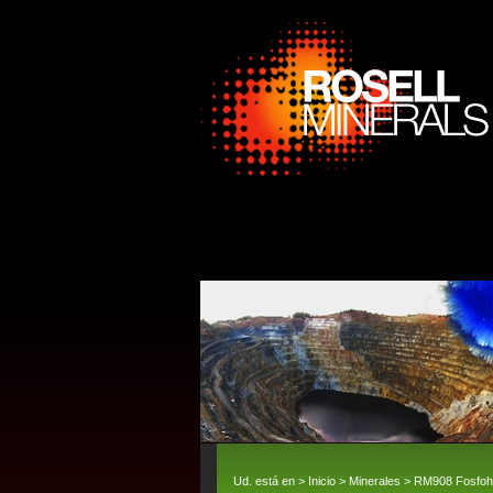
Ud. está en >
Inicio
>
Minerales
> RM908 Fosfohe