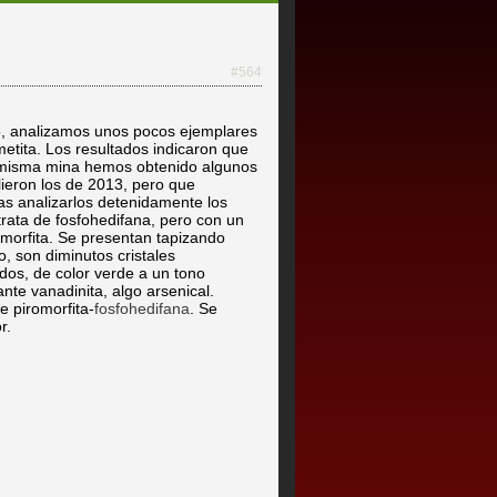
#564
3, analizamos unos pocos ejemplares
etita. Los resultados indicaron que
 misma mina hemos obtenido algunos
lieron los de 2013, pero que
as analizarlos detenidamente los
trata de fosfohedifana, pero con un
romorfita. Se presentan tapizando
o, son diminutos cristales
dos, de color verde a un tono
nte vanadinita, algo arsenical.
e piromorfita-
fosfohedifana
. Se
r.