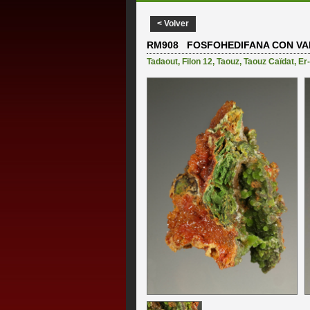
< Volver
RM908 FOSFOHEDIFANA CON VA
Tadaout
,
Filon 12
,
Taouz
,
Taouz Caïdat
,
Er