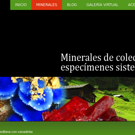
INICIO
MINERALES
BLOG
GALERÍA VIRTUAL
ACE
difana con vanadinita