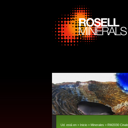
Ud. está en >
Inicio
>
Minerales
> RM2030 Cinabri