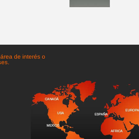
área de interés o
ses.