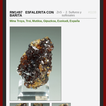
RM1497 ESFALERITA CON
ZnS
- 2. Sulfuros y
#1133
BARITA
sulfosales
Mina Troya
,
Troi
,
Mutiloa
,
Gipuzkoa
,
Euskadi
,
España