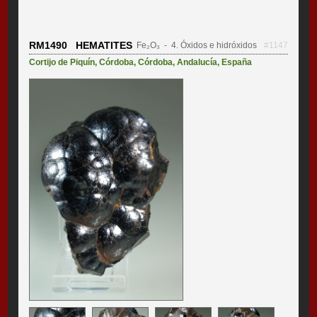
RM1490 HEMATITES
Fe₂O₃
- 4. Óxidos e hidróxidos
#1147
Cortijo de Piquín
,
Córdoba
,
Córdoba
,
Andalucía
,
España