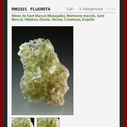
RM1521 FLUORITA
CaF₂
- 3. Halogenuros
#1149
Mines de Sant Marçal (Matagalls)
,
Montseny massís
,
Sant
Marçal
,
Viladrau
,
Osona
,
Girona
,
Catalunya
,
España