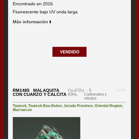
Encontrado en 2016.
Fluorescente bajo UV onda larga
Más información
VENDIDO
RM1485 MALAQUITA
Cu₂(CO₃)
- 5.
#1143
CON CUARZO Y CALCITA
(OH)₂
Carbonatos y
nitratos
Touissit
,
Touissit-Bou Beker
,
Jerada Province
,
Oriental Region
,
Marruecos