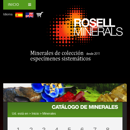
INICIO
Idioma
Ud. está en >
Inicio
>
Minerales
1
2
3
4
5
6
7
8