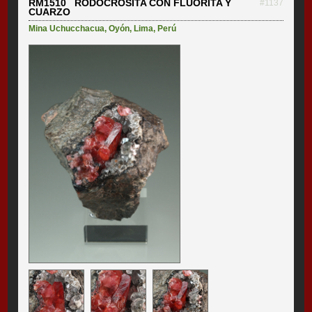
RM1510 RODOCROSITA CON FLUORITA Y
#1137
CUARZO
Mina Uchucchacua
,
Oyón
,
Lima
,
Perú