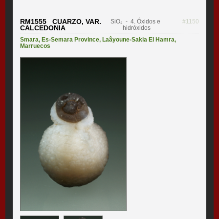
RM1555 CUARZO, VAR.
SiO₂
- 4. Óxidos e
#1150
CALCEDONIA
hidróxidos
Smara
,
Es-Semara Province
,
Laâyoune-Sakia El Hamra
,
Marruecos