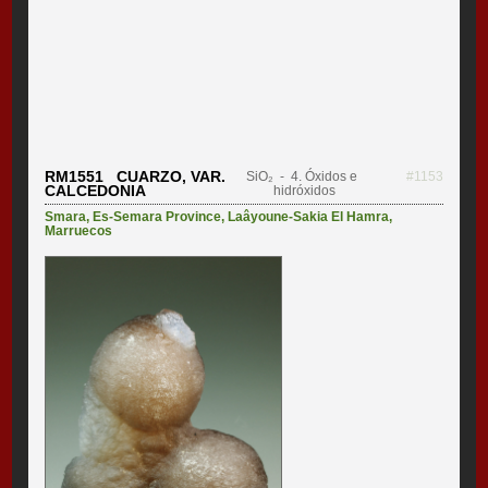
RM1551 CUARZO, VAR.
SiO₂
- 4. Óxidos e
#1153
CALCEDONIA
hidróxidos
Smara
,
Es-Semara Province
,
Laâyoune-Sakia El Hamra
,
Marruecos