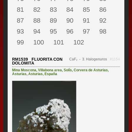
81
82
83
84
85
86
87
88
89
90
91
92
93
94
95
96
97
98
99
100
101
102
RM1539 FLUORITA CON
CaF₂
- 3. Halogenuros
#1154
DOLOMITA
Mina Moscona
,
Villabona area
,
Solís
,
Corvera de Asturias
,
Asturias
,
Asturias
,
España