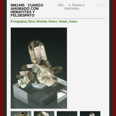
RM1495 CUARZO
SiO₂
- 4. Óxidos e
#1134
AHUMADO CON
hidróxidos
HEMATITES Y
FELDESPATO
Kriegalptal
,
Binn
,
Binntal
,
Goms
,
Valais
,
Suiza