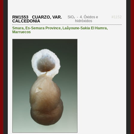
RM1553 CUARZO, VAR.
SiO₂
- 4. Óxidos e
#1152
CALCEDONIA
hidróxidos
Smara
,
Es-Semara Province
,
Laâyoune-Sakia El Hamra
,
Marruecos