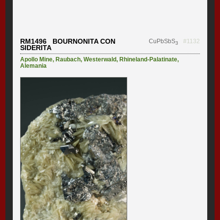
RM1496 BOURNONITA CON
CuPbSbS
#1132
3
SIDERITA
Apollo Mine
,
Raubach
,
Westerwald
,
Rhineland-Palatinate
,
Alemania