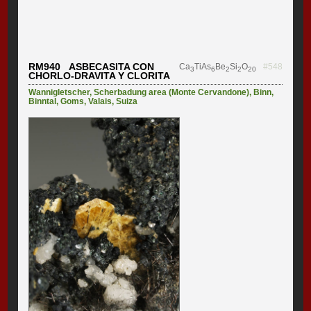
RM940 ASBECASITA CON
Ca
TiAs
Be
Si
O
#548
3
6
2
2
20
CHORLO-DRAVITA Y CLORITA
Wannigletscher
,
Scherbadung area (Monte Cervandone)
,
Binn
,
Binntal
,
Goms
,
Valais
,
Suiza