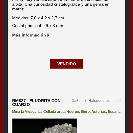
albita. Una curiosidad cristalográfica y una gema en
matriz.
Medidas: 7,0 x 4,2 x 2,7 cm.
Cristal principal: 29 x 8 mm.
Más información
VENDIDO
RM827 FLUORITA CON
CaF₂
- 3. Halogenuros
#529
CUARZO
Mina la Viesca
,
La Collada area
,
Huergo
,
Siero
,
Asturias
,
España