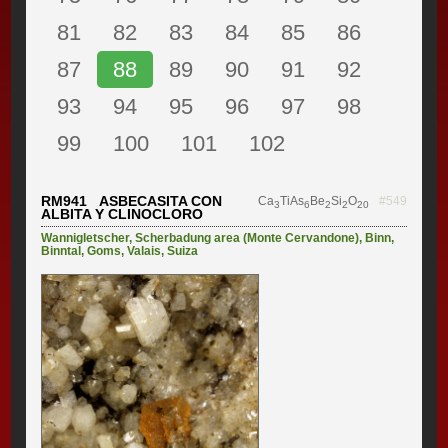
81
82
83
84
85
86
87
88
89
90
91
92
93
94
95
96
97
98
99
100
101
102
RM941 ASBECASITA CON
Ca
TiAs
Be
Si
O
#549
3
6
2
2
20
ALBITA Y CLINOCLORO
Wannigletscher
,
Scherbadung area (Monte Cervandone)
,
Binn
,
Binntal
,
Goms
,
Valais
,
Suiza