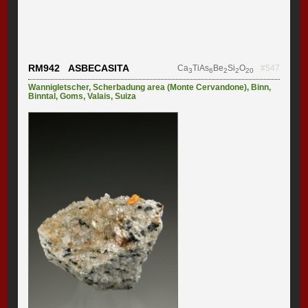
RM942 ASBECASITA
Ca
TiAs
Be
Si
O
#547
3
6
2
2
20
Wannigletscher
,
Scherbadung area (Monte Cervandone)
,
Binn
,
Binntal
,
Goms
,
Valais
,
Suiza