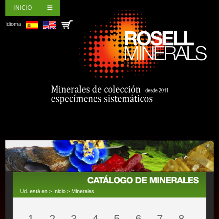
INICIO
Idioma
Ud. está en >
Inicio
>
Minerales
1
2
3
4
5
6
7
8