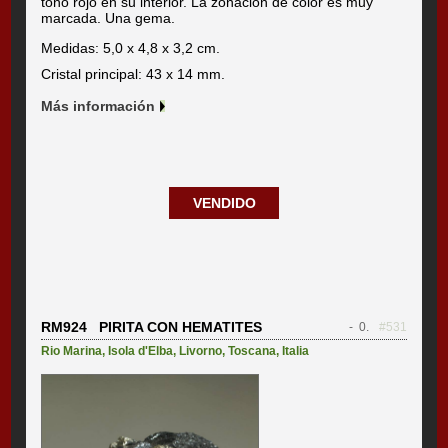
tono rojo en su interior. La zonación de color es muy
marcada. Una gema.
Medidas: 5,0 x 4,8 x 3,2 cm.
Cristal principal: 43 x 14 mm.
Más información
VENDIDO
RM924 PIRITA CON HEMATITES
- 0.
#531
Rio Marina
,
Isola d'Elba
,
Livorno
,
Toscana
,
Italia