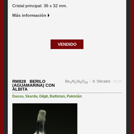
Cristal principal: 36 x 32 mm.
Más información
VENDIDO
RM828 BERILO
Be
Al
Si
O
- 9. Silicatos
#530
3
2
6
18
(AGUAMARINA) CON
ALBITA
Dasso
,
Skardu
,
Gilgit
,
Baltistan
,
Pakistán