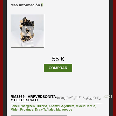
Más información
55 €
COMPRAR
RM3369 ARFVEDSONITA
#2761
2+
3+
NaNa
(Fe
Fe
)Si
O
(OH)
2
4
8
22
2
Y FELDESPATO
Jebel Ewargizen
,
Tirrhist
,
Anemzi
,
Agoudim
,
Midelt Cercle
,
Midelt Province
,
Drâa-Tafilalet
,
Marruecos