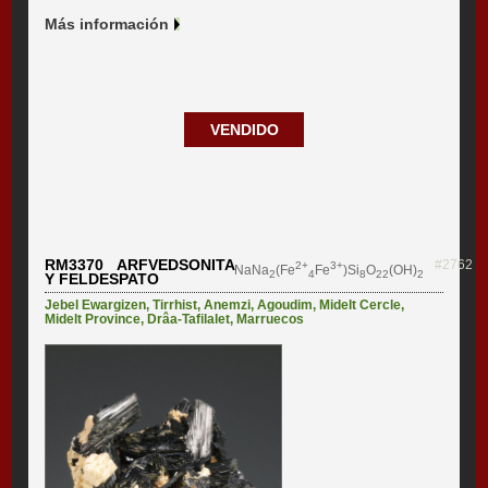
Más información
VENDIDO
RM3370 ARFVEDSONITA
#2762
2+
3+
NaNa
(Fe
Fe
)Si
O
(OH)
2
4
8
22
2
Y FELDESPATO
Jebel Ewargizen
,
Tirrhist
,
Anemzi
,
Agoudim
,
Midelt Cercle
,
Midelt Province
,
Drâa-Tafilalet
,
Marruecos