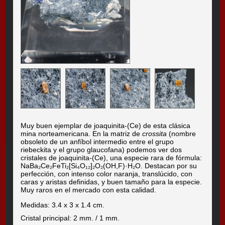
Muy buen ejemplar de joaquinita-(Ce) de esta clásica
mina norteamericana. En la matriz de
crossita
(nombre
obsoleto de un anfíbol intermedio entre el grupo
riebeckita y el grupo glaucofana) podemos ver dos
cristales de joaquinita-(Ce), una especie rara de fórmula:
NaBa₂Ce₂FeTi₂[Si₄O₁₂]₂O₂(OH,F)·H₂O. Destacan por su
perfección, con intenso color naranja, translúcido, con
caras y aristas definidas, y buen tamaño para la especie.
Muy raros en el mercado con esta calidad.
Medidas: 3.4 x 3 x 1.4 cm.
Cristal principal: 2 mm. / 1 mm.