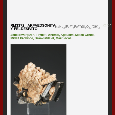
RM3372 ARFVEDSONITA
#2764
2+
3+
NaNa
(Fe
Fe
)Si
O
(OH)
2
4
8
22
2
Y FELDESPATO
Jebel Ewargizen
,
Tirrhist
,
Anemzi
,
Agoudim
,
Midelt Cercle
,
Midelt Province
,
Drâa-Tafilalet
,
Marruecos