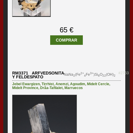
65 €
COMPRAR
RM3371 ARFVEDSONITA
#2763
2+
3+
NaNa
(Fe
Fe
)Si
O
(OH)
2
4
8
22
2
Y FELDESPATO
Jebel Ewargizen
,
Tirrhist
,
Anemzi
,
Agoudim
,
Midelt Cercle
,
Midelt Province
,
Drâa-Tafilalet
,
Marruecos