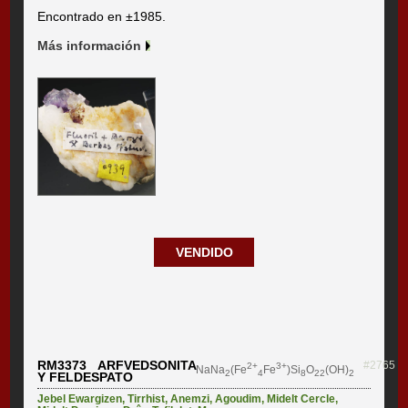
Encontrado en ±1985.
Más información
VENDIDO
RM3373 ARFVEDSONITA
#2765
2+
3+
NaNa
(Fe
Fe
)Si
O
(OH)
2
4
8
22
2
Y FELDESPATO
Jebel Ewargizen
,
Tirrhist
,
Anemzi
,
Agoudim
,
Midelt Cercle
,