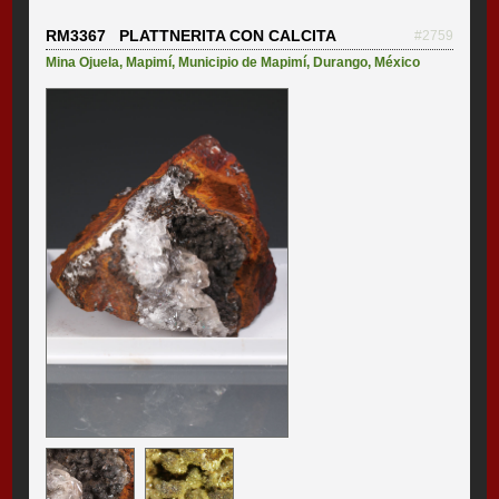
RM3367 PLATTNERITA CON CALCITA
#2759
Mina Ojuela
,
Mapimí
,
Municipio de Mapimí
,
Durango
,
México