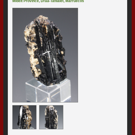
Midelt Province
,
Drâa-Tafilalet
,
Marruecos