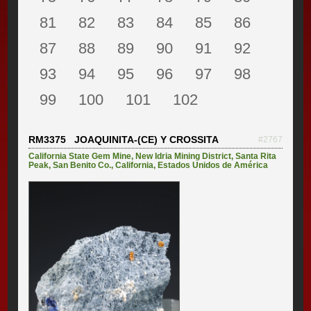
81
82
83
84
85
86
87
88
89
90
91
92
93
94
95
96
97
98
99
100
101
102
RM3375 JOAQUINITA-(CE) Y CROSSITA
#2767
California State Gem Mine
,
New Idria Mining District
,
Santa Rita
Peak
,
San Benito Co.
,
California
,
Estados Unidos de América