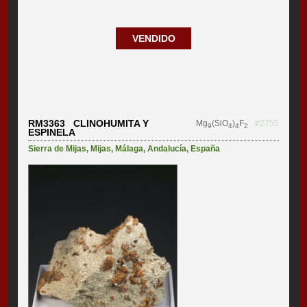
VENDIDO
RM3363 CLINOHUMITA Y
Mg
(SiO
)
F
#2755
9
4
4
2
ESPINELA
Sierra de Mijas
,
Mijas
,
Málaga
,
Andalucía
,
España