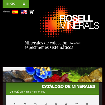
INICIO
Idioma
Ud. está en >
Inicio
>
Minerales
1
2
3
4
5
6
7
8