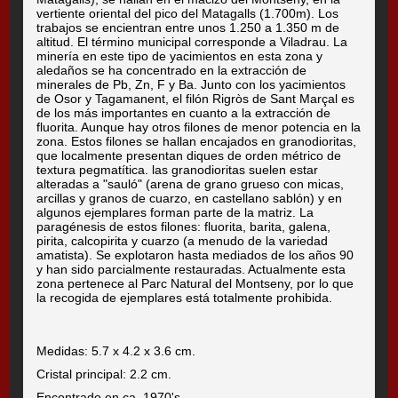
vertiente oriental del pico del Matagalls (1.700m). Los
trabajos se encientran entre unos 1.250 a 1.350 m de
altitud. El término municipal corresponde a Viladrau. La
minería en este tipo de yacimientos en esta zona y
aledaños se ha concentrado en la extracción de
minerales de Pb, Zn, F y Ba. Junto con los yacimientos
de Osor y Tagamanent, el filón Rigròs de Sant Marçal es
de los más importantes en cuanto a la extracción de
fluorita. Aunque hay otros filones de menor potencia en la
zona. Estos filones se hallan encajados en granodioritas,
que localmente presentan diques de orden métrico de
textura pegmatítica. las granodioritas suelen estar
alteradas a "sauló" (arena de grano grueso con micas,
arcillas y granos de cuarzo, en castellano sablón) y en
algunos ejemplares forman parte de la matriz. La
paragénesis de estos filones: fluorita, barita, galena,
pirita, calcopirita y cuarzo (a menudo de la variedad
amatista). Se explotaron hasta mediados de los años 90
y han sido parcialmente restauradas. Actualmente esta
zona pertenece al Parc Natural del Montseny, por lo que
la recogida de ejemplares está totalmente prohibida.
Medidas: 5.7 x 4.2 x 3.6 cm.
Cristal principal: 2.2 cm.
Encontrado en ca. 1970's.