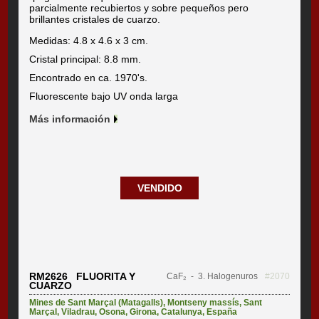
parcialmente recubiertos y sobre pequeños pero
brillantes cristales de cuarzo.
Medidas: 4.8 x 4.6 x 3 cm.
Cristal principal: 8.8 mm.
Encontrado en ca. 1970's.
Fluorescente bajo UV onda larga
Más información
VENDIDO
RM2626 FLUORITA Y
CaF₂
- 3. Halogenuros
#2070
CUARZO
Mines de Sant Marçal (Matagalls)
,
Montseny massís
,
Sant
Marçal
,
Viladrau
,
Osona
,
Girona
,
Catalunya
,
España