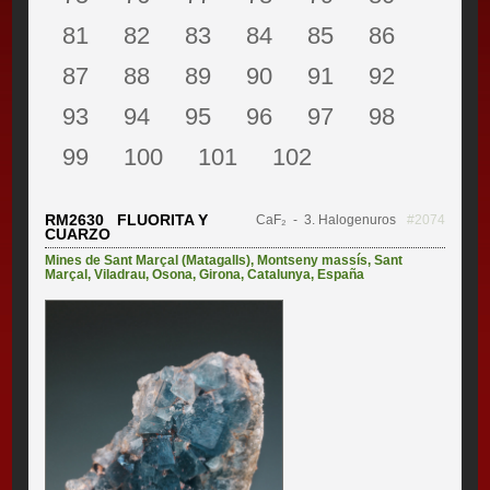
81
82
83
84
85
86
87
88
89
90
91
92
93
94
95
96
97
98
99
100
101
102
RM2630 FLUORITA Y
CaF₂
- 3. Halogenuros
#2074
CUARZO
Mines de Sant Marçal (Matagalls)
,
Montseny massís
,
Sant
Marçal
,
Viladrau
,
Osona
,
Girona
,
Catalunya
,
España