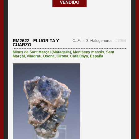
VENDIDO
RM2622 FLUORITA Y
CaF₂
- 3. Halogenuros
#2066
CUARZO
Mines de Sant Marçal (Matagalls)
,
Montseny massís
,
Sant
Marçal
,
Viladrau
,
Osona
,
Girona
,
Catalunya
,
España