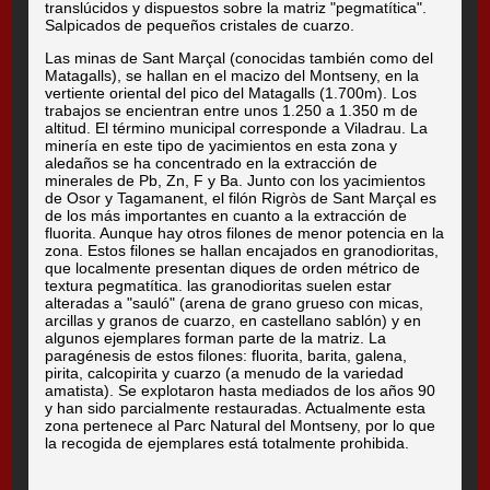
translúcidos y dispuestos sobre la matriz "pegmatítica".
Salpicados de pequeños cristales de cuarzo.
Las minas de Sant Marçal (conocidas también como del
Matagalls), se hallan en el macizo del Montseny, en la
vertiente oriental del pico del Matagalls (1.700m). Los
trabajos se encientran entre unos 1.250 a 1.350 m de
altitud. El término municipal corresponde a Viladrau. La
minería en este tipo de yacimientos en esta zona y
aledaños se ha concentrado en la extracción de
minerales de Pb, Zn, F y Ba. Junto con los yacimientos
de Osor y Tagamanent, el filón Rigròs de Sant Marçal es
de los más importantes en cuanto a la extracción de
fluorita. Aunque hay otros filones de menor potencia en la
zona. Estos filones se hallan encajados en granodioritas,
que localmente presentan diques de orden métrico de
textura pegmatítica. las granodioritas suelen estar
alteradas a "sauló" (arena de grano grueso con micas,
arcillas y granos de cuarzo, en castellano sablón) y en
algunos ejemplares forman parte de la matriz. La
paragénesis de estos filones: fluorita, barita, galena,
pirita, calcopirita y cuarzo (a menudo de la variedad
amatista). Se explotaron hasta mediados de los años 90
y han sido parcialmente restauradas. Actualmente esta
zona pertenece al Parc Natural del Montseny, por lo que
la recogida de ejemplares está totalmente prohibida.