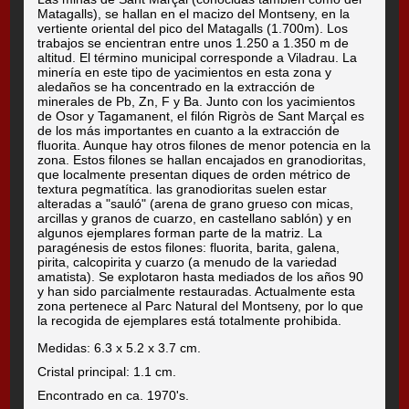
Matagalls), se hallan en el macizo del Montseny, en la
vertiente oriental del pico del Matagalls (1.700m). Los
trabajos se encientran entre unos 1.250 a 1.350 m de
altitud. El término municipal corresponde a Viladrau. La
minería en este tipo de yacimientos en esta zona y
aledaños se ha concentrado en la extracción de
minerales de Pb, Zn, F y Ba. Junto con los yacimientos
de Osor y Tagamanent, el filón Rigròs de Sant Marçal es
de los más importantes en cuanto a la extracción de
fluorita. Aunque hay otros filones de menor potencia en la
zona. Estos filones se hallan encajados en granodioritas,
que localmente presentan diques de orden métrico de
textura pegmatítica. las granodioritas suelen estar
alteradas a "sauló" (arena de grano grueso con micas,
arcillas y granos de cuarzo, en castellano sablón) y en
algunos ejemplares forman parte de la matriz. La
paragénesis de estos filones: fluorita, barita, galena,
pirita, calcopirita y cuarzo (a menudo de la variedad
amatista). Se explotaron hasta mediados de los años 90
y han sido parcialmente restauradas. Actualmente esta
zona pertenece al Parc Natural del Montseny, por lo que
la recogida de ejemplares está totalmente prohibida.
Medidas: 6.3 x 5.2 x 3.7 cm.
Cristal principal: 1.1 cm.
Encontrado en ca. 1970's.