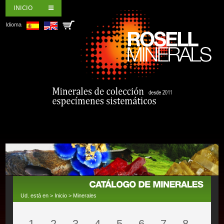
INICIO
Idioma
Ud. está en >
Inicio
>
Minerales
1
2
3
4
5
6
7
8