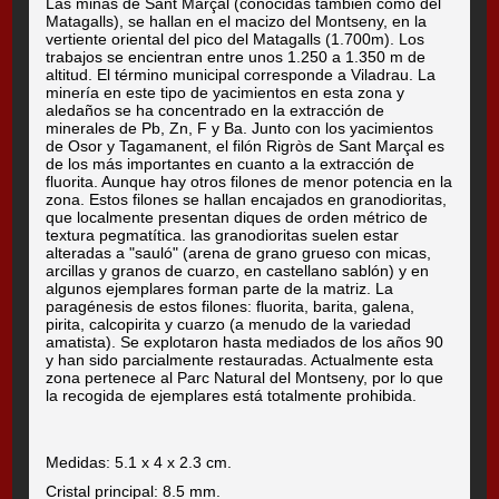
Las minas de Sant Marçal (conocidas también como del
Matagalls), se hallan en el macizo del Montseny, en la
vertiente oriental del pico del Matagalls (1.700m). Los
trabajos se encientran entre unos 1.250 a 1.350 m de
altitud. El término municipal corresponde a Viladrau. La
minería en este tipo de yacimientos en esta zona y
aledaños se ha concentrado en la extracción de
minerales de Pb, Zn, F y Ba. Junto con los yacimientos
de Osor y Tagamanent, el filón Rigròs de Sant Marçal es
de los más importantes en cuanto a la extracción de
fluorita. Aunque hay otros filones de menor potencia en la
zona. Estos filones se hallan encajados en granodioritas,
que localmente presentan diques de orden métrico de
textura pegmatítica. las granodioritas suelen estar
alteradas a "sauló" (arena de grano grueso con micas,
arcillas y granos de cuarzo, en castellano sablón) y en
algunos ejemplares forman parte de la matriz. La
paragénesis de estos filones: fluorita, barita, galena,
pirita, calcopirita y cuarzo (a menudo de la variedad
amatista). Se explotaron hasta mediados de los años 90
y han sido parcialmente restauradas. Actualmente esta
zona pertenece al Parc Natural del Montseny, por lo que
la recogida de ejemplares está totalmente prohibida.
Medidas: 5.1 x 4 x 2.3 cm.
Cristal principal: 8.5 mm.