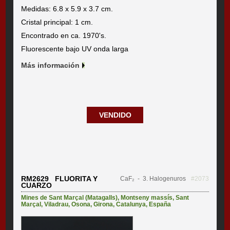
Medidas: 6.8 x 5.9 x 3.7 cm.
Cristal principal: 1 cm.
Encontrado en ca. 1970's.
Fluorescente bajo UV onda larga
Más información
VENDIDO
RM2629 FLUORITA Y
CaF₂
- 3. Halogenuros
#2073
CUARZO
Mines de Sant Marçal (Matagalls)
,
Montseny massís
,
Sant
Marçal
,
Viladrau
,
Osona
,
Girona
,
Catalunya
,
España