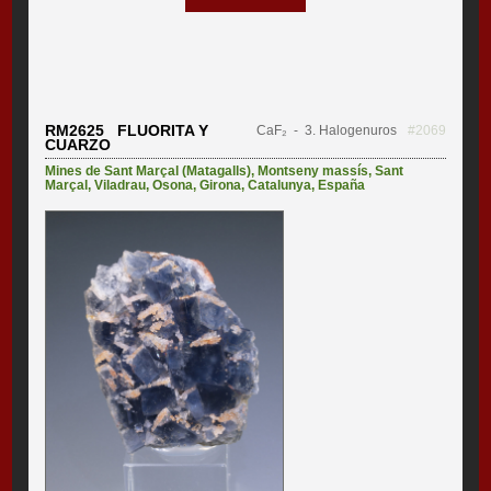
RM2625 FLUORITA Y
CaF₂
- 3. Halogenuros
#2069
CUARZO
Mines de Sant Marçal (Matagalls)
,
Montseny massís
,
Sant
Marçal
,
Viladrau
,
Osona
,
Girona
,
Catalunya
,
España