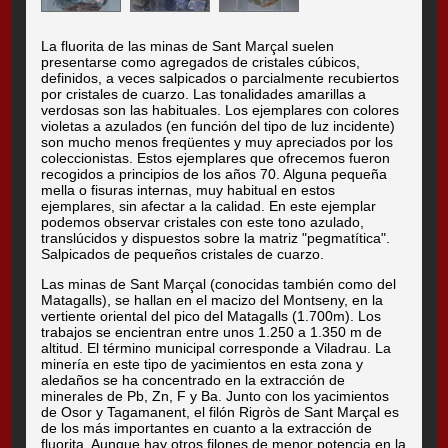
La fluorita de las minas de Sant Marçal suelen
presentarse como agregados de cristales cúbicos,
definidos, a veces salpicados o parcialmente recubiertos
por cristales de cuarzo. Las tonalidades amarillas a
verdosas son las habituales. Los ejemplares con colores
violetas a azulados (en función del tipo de luz incidente)
son mucho menos freqüentes y muy apreciados por los
coleccionistas. Estos ejemplares que ofrecemos fueron
recogidos a principios de los años 70. Alguna pequeña
mella o fisuras internas, muy habitual en estos
ejemplares, sin afectar a la calidad. En este ejemplar
podemos observar cristales con este tono azulado,
translúcidos y dispuestos sobre la matriz "pegmatítica".
Salpicados de pequeños cristales de cuarzo.
Las minas de Sant Marçal (conocidas también como del
Matagalls), se hallan en el macizo del Montseny, en la
vertiente oriental del pico del Matagalls (1.700m). Los
trabajos se encientran entre unos 1.250 a 1.350 m de
altitud. El término municipal corresponde a Viladrau. La
minería en este tipo de yacimientos en esta zona y
aledaños se ha concentrado en la extracción de
minerales de Pb, Zn, F y Ba. Junto con los yacimientos
de Osor y Tagamanent, el filón Rigròs de Sant Marçal es
de los más importantes en cuanto a la extracción de
fluorita. Aunque hay otros filones de menor potencia en la