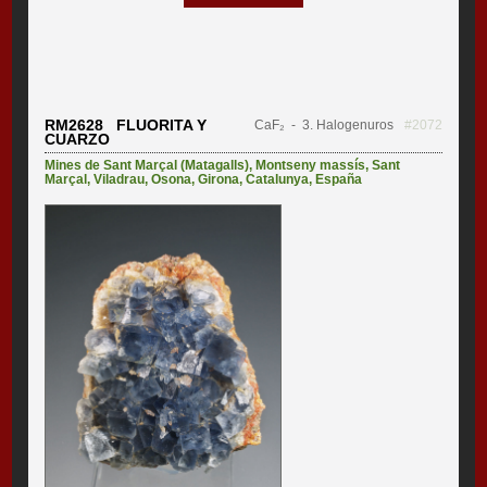
RM2628 FLUORITA Y
CaF₂
- 3. Halogenuros
#2072
CUARZO
Mines de Sant Marçal (Matagalls)
,
Montseny massís
,
Sant
Marçal
,
Viladrau
,
Osona
,
Girona
,
Catalunya
,
España