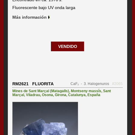
Fluorescente bajo UV onda larga
Más información
VENDIDO
RM2621 FLUORITA
CaF₂
- 3. Halogenuros
#2065
Mines de Sant Marçal (Matagalls)
,
Montseny massís
,
Sant
Marçal
,
Viladrau
,
Osona
,
Girona
,
Catalunya
,
España