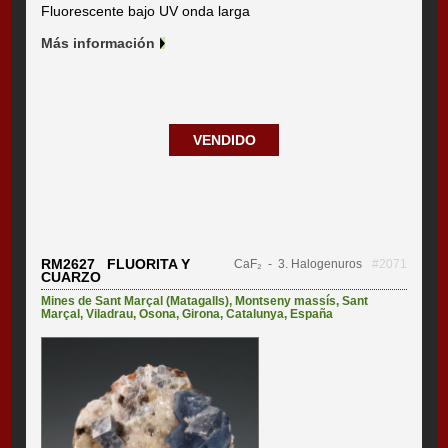
Fluorescente bajo UV onda larga
Más información
VENDIDO
RM2627 FLUORITA Y
CaF₂
- 3. Halogenuros
#2071
CUARZO
Mines de Sant Marçal (Matagalls)
,
Montseny massís
,
Sant
Marçal
,
Viladrau
,
Osona
,
Girona
,
Catalunya
,
España