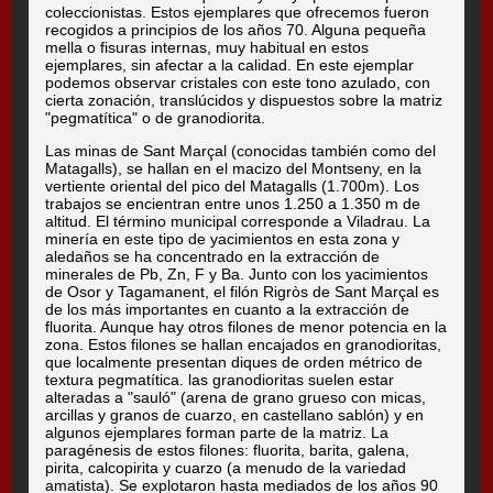
coleccionistas. Estos ejemplares que ofrecemos fueron
recogidos a principios de los años 70. Alguna pequeña
mella o fisuras internas, muy habitual en estos
ejemplares, sin afectar a la calidad. En este ejemplar
podemos observar cristales con este tono azulado, con
cierta zonación, translúcidos y dispuestos sobre la matriz
"pegmatítica" o de granodiorita.
Las minas de Sant Marçal (conocidas también como del
Matagalls), se hallan en el macizo del Montseny, en la
vertiente oriental del pico del Matagalls (1.700m). Los
trabajos se encientran entre unos 1.250 a 1.350 m de
altitud. El término municipal corresponde a Viladrau. La
minería en este tipo de yacimientos en esta zona y
aledaños se ha concentrado en la extracción de
minerales de Pb, Zn, F y Ba. Junto con los yacimientos
de Osor y Tagamanent, el filón Rigròs de Sant Marçal es
de los más importantes en cuanto a la extracción de
fluorita. Aunque hay otros filones de menor potencia en la
zona. Estos filones se hallan encajados en granodioritas,
que localmente presentan diques de orden métrico de
textura pegmatítica. las granodioritas suelen estar
alteradas a "sauló" (arena de grano grueso con micas,
arcillas y granos de cuarzo, en castellano sablón) y en
algunos ejemplares forman parte de la matriz. La
paragénesis de estos filones: fluorita, barita, galena,
pirita, calcopirita y cuarzo (a menudo de la variedad
amatista). Se explotaron hasta mediados de los años 90