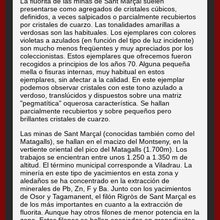
La fluorita de las minas de Sant Marçal suelen
presentarse como agregados de cristales cúbicos,
definidos, a veces salpicados o parcialmente recubiertos
por cristales de cuarzo. Las tonalidades amarillas a
verdosas son las habituales. Los ejemplares con colores
violetas a azulados (en función del tipo de luz incidente)
son mucho menos freqüentes y muy apreciados por los
coleccionistas. Estos ejemplares que ofrecemos fueron
recogidos a principios de los años 70. Alguna pequeña
mella o fisuras internas, muy habitual en estos
ejemplares, sin afectar a la calidad. En este ejemplar
podemos observar cristales con este tono azulado a
verdoso, translúcidos y dispuestos sobre una matriz
"pegmatítica" oquerosa característica. Se hallan
parcialmente recubiertos y sobre pequeños pero
brillantes cristales de cuarzo.
Las minas de Sant Marçal (conocidas también como del
Matagalls), se hallan en el macizo del Montseny, en la
vertiente oriental del pico del Matagalls (1.700m). Los
trabajos se encientran entre unos 1.250 a 1.350 m de
altitud. El término municipal corresponde a Viladrau. La
minería en este tipo de yacimientos en esta zona y
aledaños se ha concentrado en la extracción de
minerales de Pb, Zn, F y Ba. Junto con los yacimientos
de Osor y Tagamanent, el filón Rigròs de Sant Marçal es
de los más importantes en cuanto a la extracción de
fluorita. Aunque hay otros filones de menor potencia en la
zona. Estos filones se hallan encajados en granodioritas,