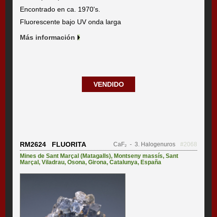
Encontrado en ca. 1970's.
Fluorescente bajo UV onda larga
Más información
VENDIDO
RM2624 FLUORITA
CaF₂
- 3. Halogenuros
#2068
Mines de Sant Marçal (Matagalls)
,
Montseny massís
,
Sant
Marçal
,
Viladrau
,
Osona
,
Girona
,
Catalunya
,
España