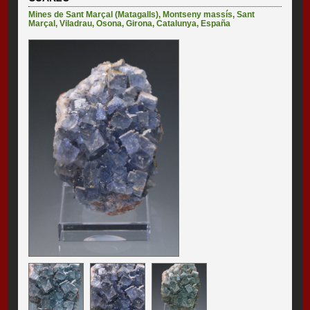
Mines de Sant Marçal (Matagalls)
,
Montseny massís
,
Sant
Marçal
,
Viladrau
,
Osona
,
Girona
,
Catalunya
,
España