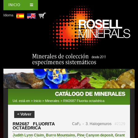
INICIO
Idioma
Ud. está en >
Inicio
>
Minerales
> RM2687 Fluorita octaédrica
< Volver
RM2687 FLUORITA
CaF₂
- 3. Halogenuros
#2129
OCTAÉDRICA
Judith Lynn Claim
,
Burro Mountains
,
Pine Canyon deposit
,
Grant