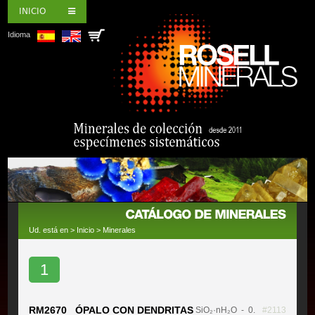
INICIO
Idioma
Ud. está en >
Inicio
>
Minerales
1
RM2670 ÓPALO CON DENDRITAS
SiO₂·nH₂O
- 0.
#2113