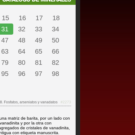
15
16
17
18
31
32
33
34
47
48
49
50
63
64
65
66
79
80
81
82
95
96
97
98
8. Fosfatos, arseniatos y vanadatos
#2273
na matriz de barita, por un lado con
 vanadinita y por la otra con
gregados de cristales de vanadinita,
ntigua con etiqueta manuscrita.