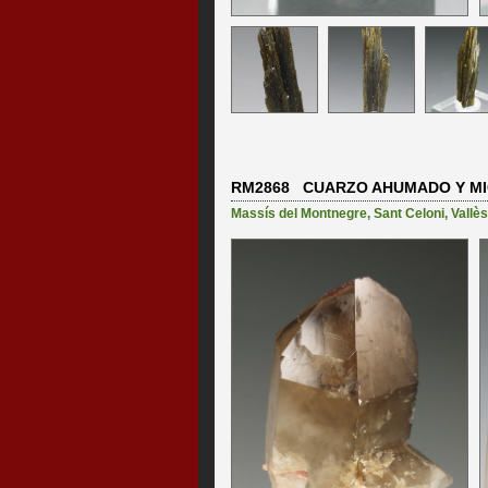
RM2868 CUARZO AHUMADO Y M
Massís del Montnegre
,
Sant Celoni
,
Vallès