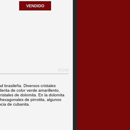
VENDIDO
#2268
d brasileña. Diversos cristales
derita de color verde amarillento,
istales de dolomita. En la dolomita
exagonales de pirrotita, algunos
cia de cubanita.