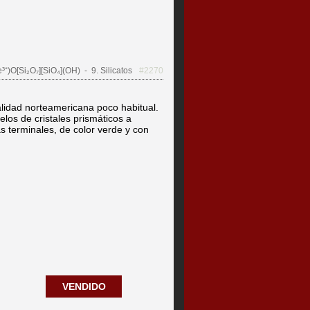
³⁺)O[Si₂O₇][SiO₄](OH)
- 9. Silicatos
#2270
lidad norteamericana poco habitual.
os de cristales prismáticos a
s terminales, de color verde y con
VENDIDO