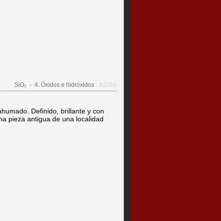
SiO₂
- 4. Óxidos e hidróxidos
#2269
humado. Definido, brillante y con
na pieza antigua de una localidad