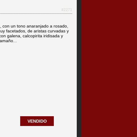
#2271
, con un tono anaranjado a rosado,
uy facetados, de aristas curvadas y
n galena, calcopirita iridisada y
 tamaño...
VENDIDO