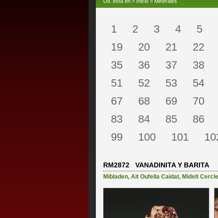
Ud. está en >
Inicio
>
Minerales
1
2
3
4
5
19
20
21
22
35
36
37
38
51
52
53
54
67
68
69
70
83
84
85
86
99
100
101
10
RM2872 VANADINITA Y BARITA
Mibladen
,
Aït Oufella Caïdat
,
Midelt Cercl