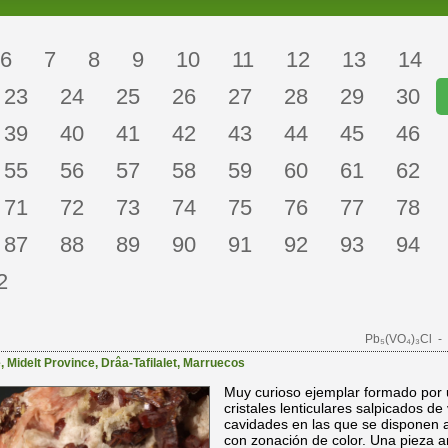
6
7
8
9
10
11
12
13
14
23
24
25
26
27
28
29
30
39
40
41
42
43
44
45
46
55
56
57
58
59
60
61
62
71
72
73
74
75
76
77
78
87
88
89
90
91
92
93
94
2
Pb₅(VO₄)₃Cl
- 
e
,
Midelt Province
,
Drâa-Tafilalet
,
Marruecos
Muy curioso ejemplar formado por u
cristales lenticulares salpicados de
cavidades en las que se disponen a
con zonación de color. Una pieza a