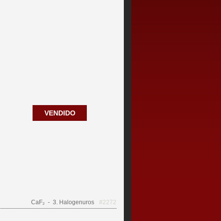
VENDIDO
CaF₂
- 3. Halogenuros
#2272