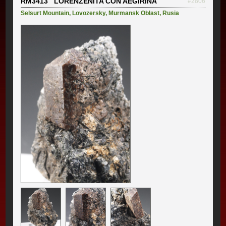
RM3413 LORENZENITA CON AEGIRINA
#2806
Selsurt Mountain
,
Lovozersky
,
Murmansk Oblast
,
Rusia