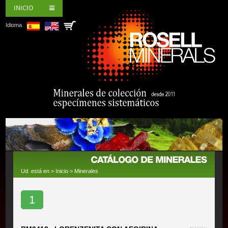
INICIO
Idioma
Ud. está en >
Inicio
>
Minerales
1