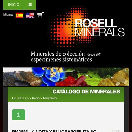
INICIO
Idioma
Ud. está en >
Inicio
>
Minerales
1
RM2696 KINOITA Y FLUORAPOFILITA-(K)
#2138