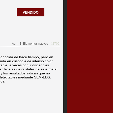
VENDIDO
Ag
- 1. Elementos nativos
#2705
conocida de hace tiempo, pero en
ída en crisocola de intenso color
table, a veces con iridiscencias
 facetas de cristales de este metal.
y los resultados indican que no
 detectables mediante SEM-EDS.
ños.