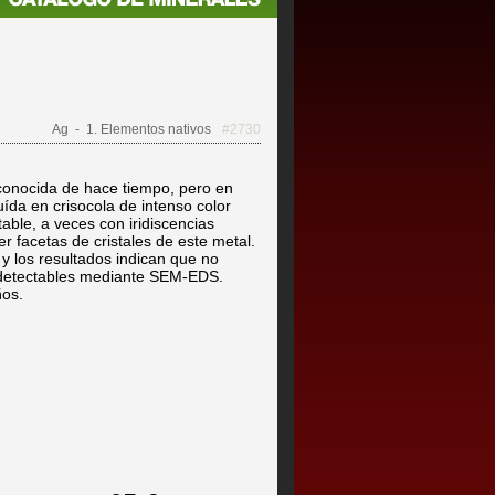
Ag
- 1. Elementos nativos
#2730
conocida de hace tiempo, pero en
ída en crisocola de intenso color
table, a veces con iridiscencias
 facetas de cristales de este metal.
y los resultados indican que no
 detectables mediante SEM-EDS.
ños.