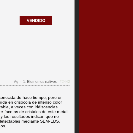
VENDIDO
Ag
- 1. Elementos nativos
#2442
conocida de hace tiempo, pero en
ída en crisocola de intenso color
table, a veces con iridiscencias
 facetas de cristales de este metal.
y los resultados indican que no
 detectables mediante SEM-EDS.
ños.