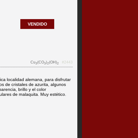
VENDIDO
Cu
(CO
)
(OH)
#2443
3
3
2
2
ica localidad alemana, para disfrutar
s de cristales de azurita, algunos
rencia, brillo y el color
ulares de malaquita. Muy estético.