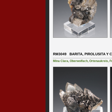
RM3049 BARITA, PIROLUSITA Y 
Mina Clara
,
Oberwolfach
,
Ortenaukreis
,
F