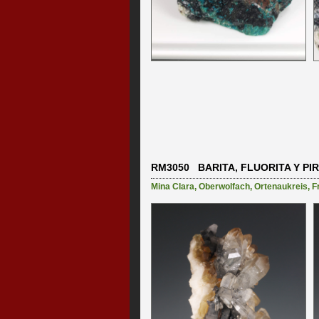
RM3050 BARITA, FLUORITA Y PI
Mina Clara
,
Oberwolfach
,
Ortenaukreis
,
F