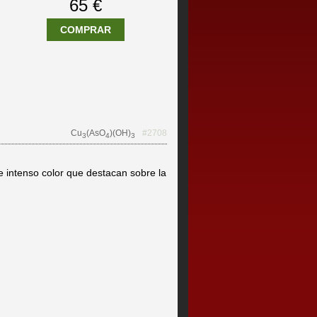
65 €
COMPRAR
Cu
(AsO
)(OH)
#2708
3
4
3
e intenso color que destacan sobre la