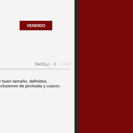
VENDIDO
Ba(SO
)
- 0.
#2449
4
y buen tamaño, definidos,
clusiones de pirolusita y cuarzo.