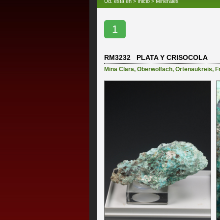
Ud. está en >
Inicio
>
Minerales
1
RM3232 PLATA Y CRISOCOLA
Mina Clara
,
Oberwolfach
,
Ortenaukreis
,
F