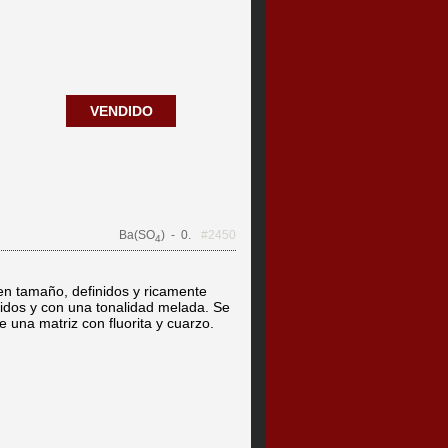
VENDIDO
Ba(SO
)
- 0.
#2450
4
uen tamaño, definidos y ricamente
cidos y con una tonalidad melada. Se
una matriz con fluorita y cuarzo.