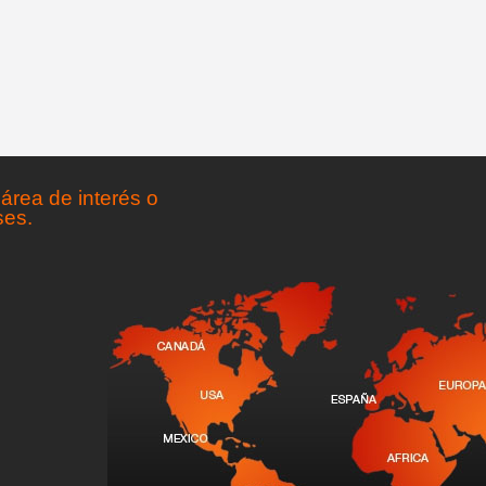
área de interés o
ses.