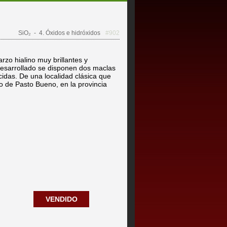
SiO₂
- 4. Óxidos e hidróxidos
#902
rzo hialino muy brillantes y
desarrollado se disponen dos maclas
cidas. De una localidad clásica que
to de Pasto Bueno, en la provincia
VENDIDO