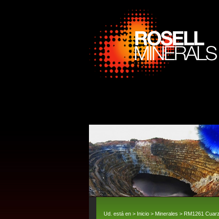
Ud. está en >
Inicio
>
Minerales
> RM1261 Cuarzo