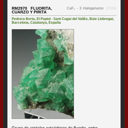
RM2970 FLUORITA,
CaF₂
- 3. Halogenuros
#2369
CUARZO Y PIRITA
Pedrera Berta
,
El Papiol - Sant Cugat del Vallès
,
Baix Llobregat
,
Barcelona
,
Catalunya
,
España
Grupo de cristales octaédricos de fluorita, entre