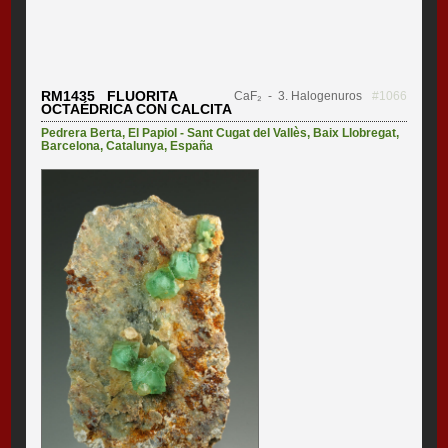
RM1435 FLUORITA
CaF₂
- 3. Halogenuros
#1066
OCTAÉDRICA CON CALCITA
Pedrera Berta
,
El Papiol - Sant Cugat del Vallès
,
Baix Llobregat
,
Barcelona
,
Catalunya
,
España