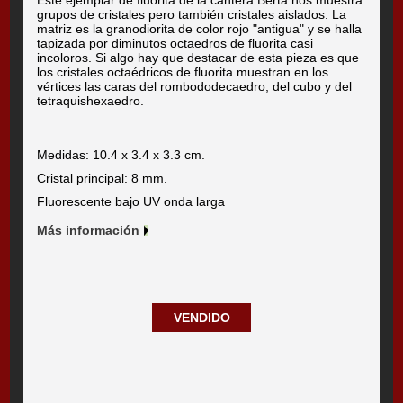
Este ejemplar de fluorita de la cantera Berta nos muestra
grupos de cristales pero también cristales aislados. La
matriz es la granodiorita de color rojo "antigua" y se halla
tapizada por diminutos octaedros de fluorita casi
incoloros. Si algo hay que destacar de esta pieza es que
los cristales octaédricos de fluorita muestran en los
vértices las caras del rombododecaedro, del cubo y del
tetraquishexaedro.
Medidas: 10.4 x 3.4 x 3.3 cm.
Cristal principal: 8 mm.
Fluorescente bajo UV onda larga
Más información
VENDIDO