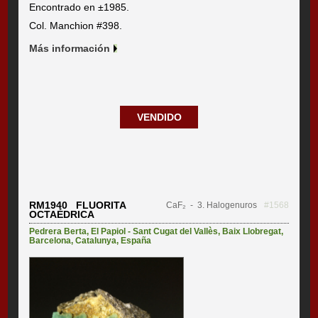
Encontrado en ±1985.
Col. Manchion #398.
Más información
VENDIDO
RM1940 FLUORITA
CaF₂
- 3. Halogenuros
#1568
OCTAÉDRICA
Pedrera Berta
,
El Papiol - Sant Cugat del Vallès
,
Baix Llobregat
,
Barcelona
,
Catalunya
,
España