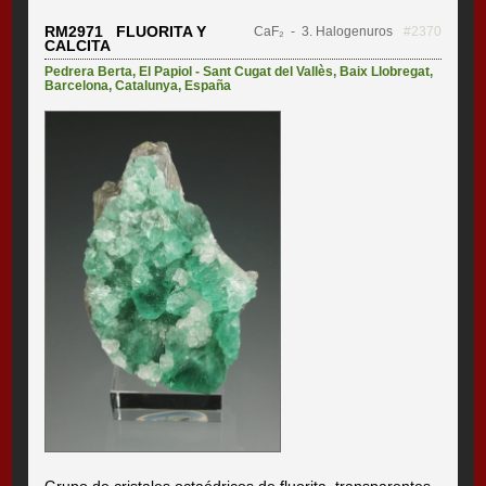
RM2971 FLUORITA Y
CaF₂
- 3. Halogenuros
#2370
CALCITA
Pedrera Berta
,
El Papiol - Sant Cugat del Vallès
,
Baix Llobregat
,
Barcelona
,
Catalunya
,
España
Grupo de cristales octaédricos de fluorita, transparentes