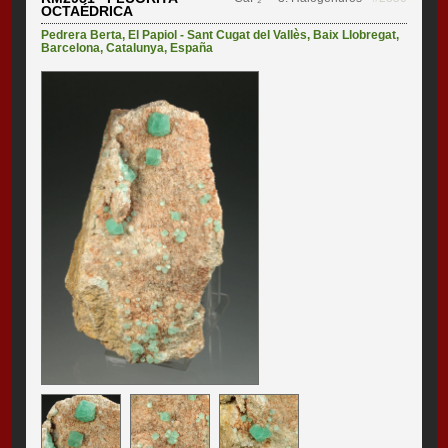
OCTAÉDRICA
Pedrera Berta
,
El Papiol - Sant Cugat del Vallès
,
Baix Llobregat
,
Barcelona
,
Catalunya
,
España