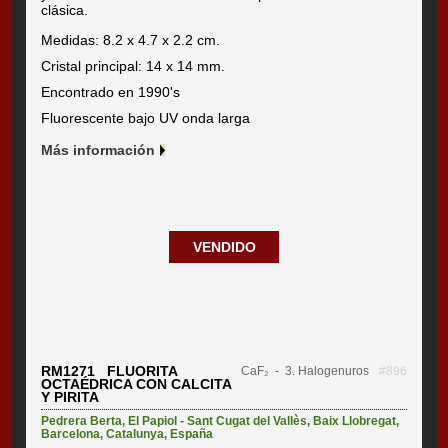
clásica.
Medidas: 8.2 x 4.7 x 2.2 cm.
Cristal principal: 14 x 14 mm.
Encontrado en 1990's
Fluorescente bajo UV onda larga
Más información
VENDIDO
RM1271 FLUORITA
CaF₂
- 3. Halogenuros
#896
OCTAÉDRICA CON CALCITA
Y PIRITA
Pedrera Berta
,
El Papiol - Sant Cugat del Vallès
,
Baix Llobregat
,
Barcelona
,
Catalunya
,
España