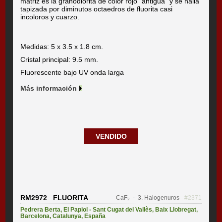
matriz es la granodiorita de color rojo "antigua" y se halla
tapizada por diminutos octaedros de fluorita casi
incoloros y cuarzo.
Medidas: 5 x 3.5 x 1.8 cm.
Cristal principal: 9.5 mm.
Fluorescente bajo UV onda larga
Más información
VENDIDO
RM2972 FLUORITA
CaF₂
- 3. Halogenuros
#2371
Pedrera Berta
,
El Papiol - Sant Cugat del Vallès
,
Baix Llobregat
,
Barcelona
,
Catalunya
,
España