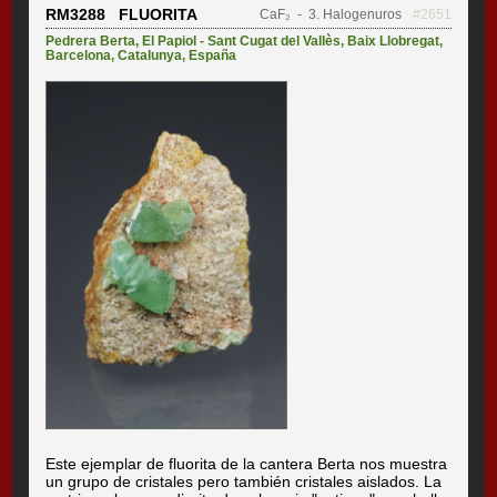
RM3288 FLUORITA
CaF₂
- 3. Halogenuros
#2651
Pedrera Berta
,
El Papiol - Sant Cugat del Vallès
,
Baix Llobregat
,
Barcelona
,
Catalunya
,
España
Este ejemplar de fluorita de la cantera Berta nos muestra
un grupo de cristales pero también cristales aislados. La