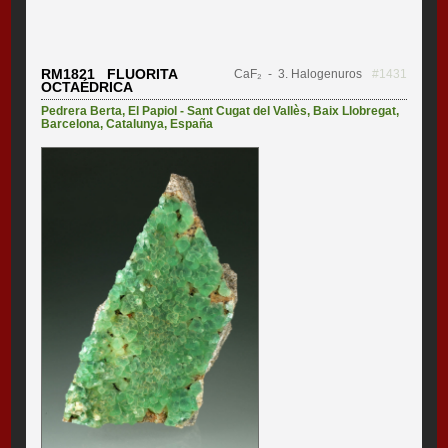
RM1821 FLUORITA
CaF₂
- 3. Halogenuros
#1431
OCTAÉDRICA
Pedrera Berta
,
El Papiol - Sant Cugat del Vallès
,
Baix Llobregat
,
Barcelona
,
Catalunya
,
España