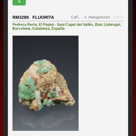
RM3289 FLUORITA
CaF₂
- 3. Halogenuros
#2652
Pedrera Berta
,
El Papiol - Sant Cugat del Vallès
,
Baix Llobregat
,
Barcelona
,
Catalunya
,
España