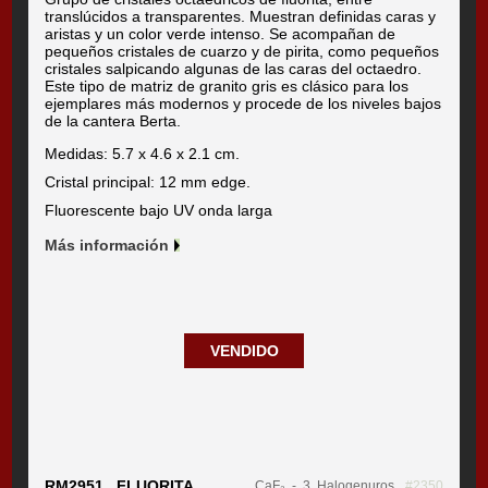
translúcidos a transparentes. Muestran definidas caras y
aristas y un color verde intenso. Se acompañan de
pequeños cristales de cuarzo y de pirita, como pequeños
cristales salpicando algunas de las caras del octaedro.
Este tipo de matriz de granito gris es clásico para los
ejemplares más modernos y procede de los niveles bajos
de la cantera Berta.
Medidas: 5.7 x 4.6 x 2.1 cm.
Cristal principal: 12 mm edge.
Fluorescente bajo UV onda larga
Más información
VENDIDO
RM2951 FLUORITA
CaF₂
- 3. Halogenuros
#2350