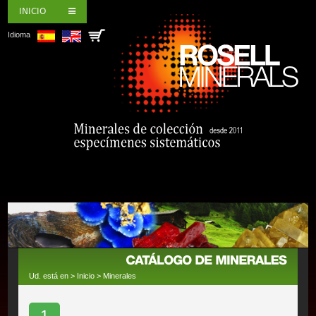
INICIO
Idioma
Ud. está en >
Inicio
>
Minerales
1