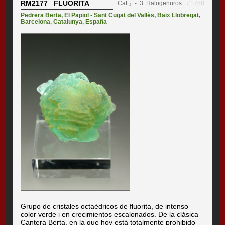
RM2177 FLUORITA
CaF₂
- 3. Halogenuros
#1758
Pedrera Berta
,
El Papiol - Sant Cugat del Vallès
,
Baix Llobregat
,
Barcelona
,
Catalunya
,
España
Grupo de cristales octaédricos de fluorita, de intenso
color verde i en crecimientos escalonados. De la clásica
Cantera Berta, en la que hoy está totalmente prohibido