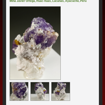
Mina Javier Ortega
,
Huac-huas
,
Lucanas
,
Ayacucho
,
Perú