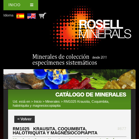
INICIO
Idioma
Ud. está en >
Inicio
>
Minerales
> RM1025 Krausita, Coquimbita,
halotriquita y magnesiocopiapita
< Volver
RM1025 KRAUSITA, COQUIMBITA,
#677
HALOTRIQUITA Y MAGNESIOCOPIAPITA