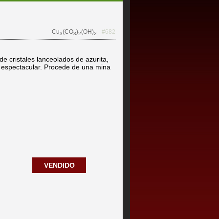
Cu
(CO
)
(OH)
#682
3
3
2
2
e cristales lanceolados de azurita,
o, espectacular. Procede de una mina
VENDIDO