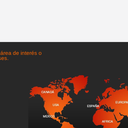
área de interés o
ses.