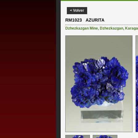
< Volver
RM1023 AZURITA
Dzhezkazgan Mine
,
Dzhezkazgan
,
Karaga