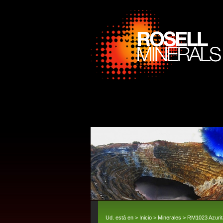
Ud. está en >
Inicio
>
Minerales
> RM1023 Azurit