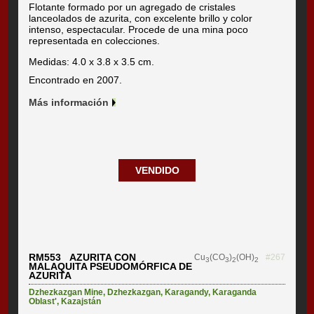
Flotante formado por un agregado de cristales
lanceolados de azurita, con excelente brillo y color
intenso, espectacular. Procede de una mina poco
representada en colecciones.
Medidas: 4.0 x 3.8 x 3.5 cm.
Encontrado en 2007.
Más información
VENDIDO
RM553 AZURITA CON
Cu
(CO
)
(OH)
#267
3
3
2
2
MALAQUITA PSEUDOMÓRFICA DE
AZURITA
Dzhezkazgan Mine
,
Dzhezkazgan
,
Karagandy
,
Karaganda
Oblast'
,
Kazajstán