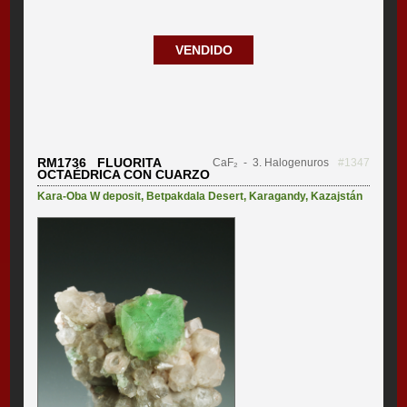
VENDIDO
RM1736 FLUORITA
CaF₂
- 3. Halogenuros
#1347
OCTAÉDRICA CON CUARZO
Kara-Oba W deposit
,
Betpakdala Desert
,
Karagandy
,
Kazajstán