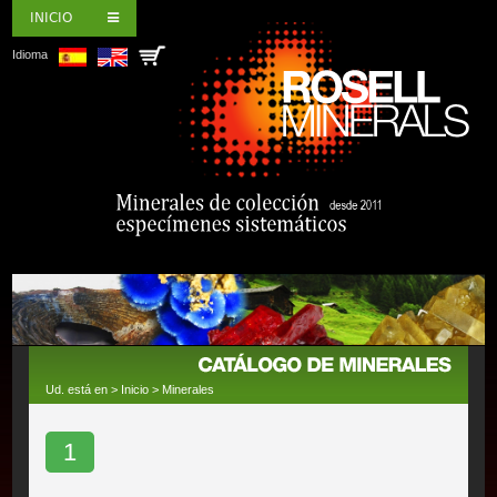
INICIO
Idioma
Ud. está en >
Inicio
>
Minerales
1