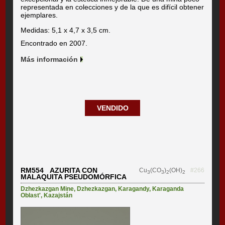
representada en colecciones y de la que es difícil obtener
ejemplares.
Medidas: 5,1 x 4,7 x 3,5 cm.
Encontrado en 2007.
Más información
VENDIDO
RM554 AZURITA CON
Cu
(CO
)
(OH)
#266
3
3
2
2
MALAQUITA PSEUDOMÓRFICA
Dzhezkazgan Mine
,
Dzhezkazgan
,
Karagandy
,
Karaganda
Oblast'
,
Kazajstán