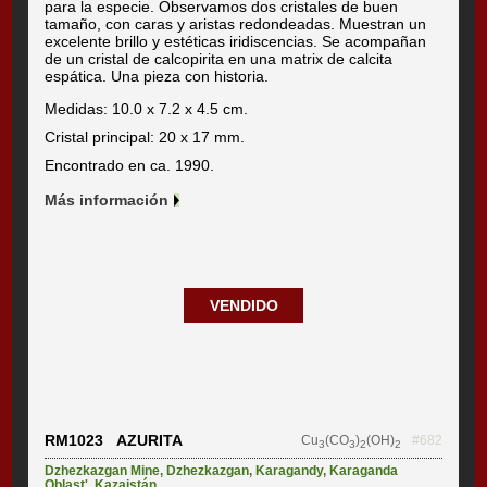
para la especie. Observamos dos cristales de buen
tamaño, con caras y aristas redondeadas. Muestran un
excelente brillo y estéticas iridiscencias. Se acompañan
de un cristal de calcopirita en una matrix de calcita
espática. Una pieza con historia.
Medidas: 10.0 x 7.2 x 4.5 cm.
Cristal principal: 20 x 17 mm.
Encontrado en ca. 1990.
Más información
VENDIDO
RM1023 AZURITA
Cu
(CO
)
(OH)
#682
3
3
2
2
Dzhezkazgan Mine
,
Dzhezkazgan
,
Karagandy
,
Karaganda
Oblast'
,
Kazajstán