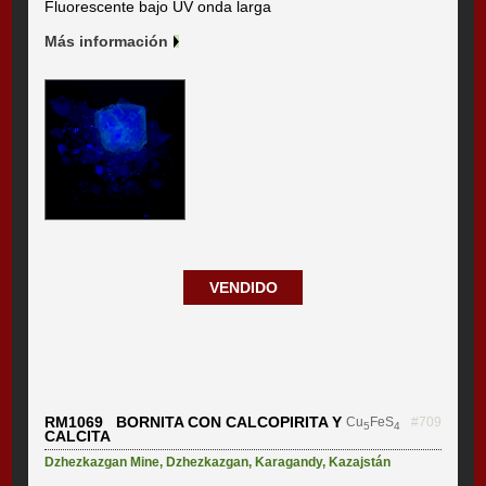
Fluorescente bajo UV onda larga
Más información
VENDIDO
RM1069 BORNITA CON CALCOPIRITA Y
Cu
FeS
#709
5
4
CALCITA
Dzhezkazgan Mine
,
Dzhezkazgan
,
Karagandy
,
Kazajstán