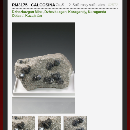
RM3175 CALCOSINA
Cu₂S
- 2. Sulfuros y sulfosales
#2572
Dzhezkazgan Mine
,
Dzhezkazgan
,
Karagandy
,
Karaganda
Oblast'
,
Kazajstán