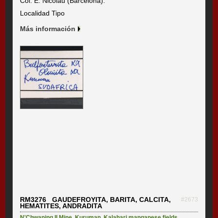
Col. E. Nicolau (Barcelona).
Localidad Tipo
Más información
RM3276 GAUDEFROYITA, BARITA, CALCITA,
#2673
HEMATITES, ANDRADITA
N'Chwaning II Mine
,
Kuruman
,
Kalahari manganese fields
,