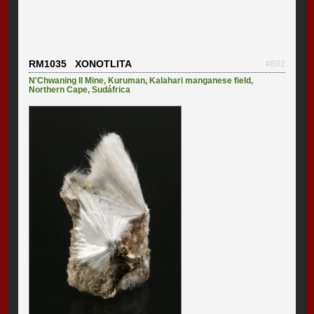
RM1035 XONOTLITA
#692
N'Chwaning II Mine
,
Kuruman
,
Kalahari manganese field
,
Northern Cape
,
Sudáfrica