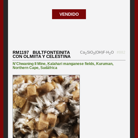
VENDIDO
RM1197 BULTFONTEINITA
Ca
SiO
(OH)F·H
O
#882
2
3
2
CON OLMIITA Y CELESTINA
N'Chwaning II Mine
,
Kalahari manganese fields
,
Kuruman
,
Northern Cape
,
Sudáfrica