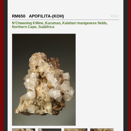
RM650 APOFILITA-(KOH)
#342
N'Chwaning II Mine
,
Kuruman
,
Kalahari manganese fields
,
Northern Cape
,
Sudáfrica