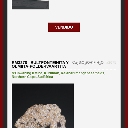
VENDIDO
RM3278 BULTFONTEINITA Y
Ca
SiO
(OH)F·H
O
#2675
2
3
2
OLMIITA-POLDERVAARTITA
N'Chwaning II Mine
,
Kuruman
,
Kalahari manganese fields
,
Northern Cape
,
Sudáfrica