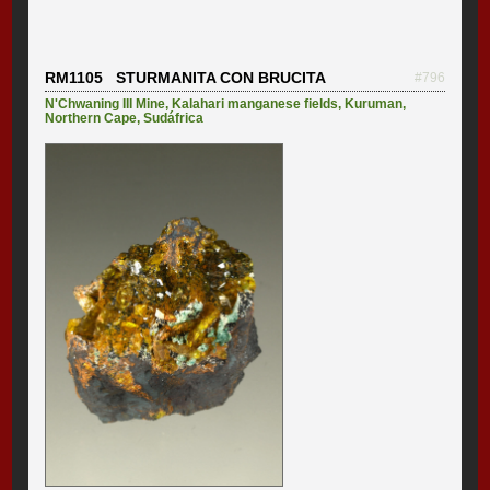
RM1105 STURMANITA CON BRUCITA
#796
N'Chwaning III Mine
,
Kalahari manganese fields
,
Kuruman
,
Northern Cape
,
Sudáfrica