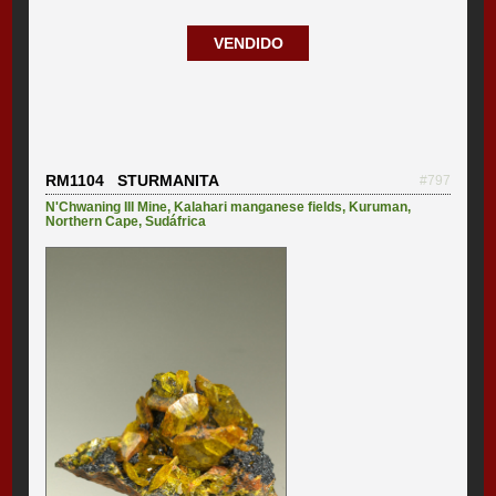
VENDIDO
RM1104 STURMANITA
#797
N'Chwaning III Mine
,
Kalahari manganese fields
,
Kuruman
,
Northern Cape
,
Sudáfrica