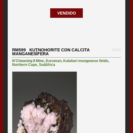
VENDIDO
RM599 KUTNOHORITE CON CALCITA
#294
MANGANESÍFERA
N'Chwaning II Mine
,
Kuruman
,
Kalahari manganese fields
,
Northern Cape
,
Sudáfrica