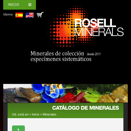
INICIO
Idioma
Ud. está en >
Inicio
>
Minerales
1