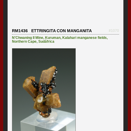
RM1436 ETTRINGITA CON MANGANITA
#1070
N'Chwaning II Mine
,
Kuruman
,
Kalahari manganese fields
,
Northern Cape
,
Sudáfrica