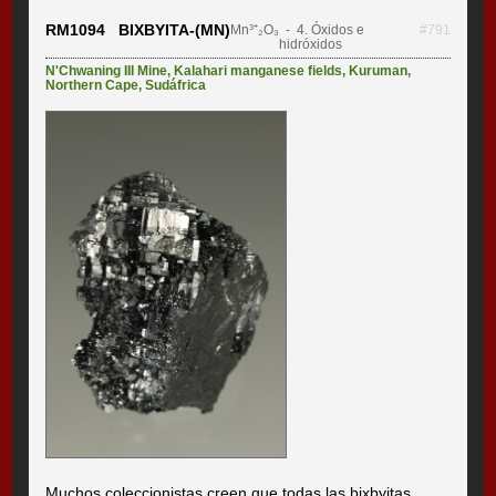
RM1094 BIXBYITA-(MN)
Mn³⁺₂O₃
- 4. Óxidos e
#791
hidróxidos
N'Chwaning III Mine
,
Kalahari manganese fields
,
Kuruman
,
Northern Cape
,
Sudáfrica
Muchos coleccionistas creen que todas las bixbyitas