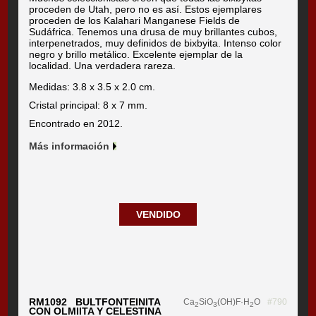
proceden de Utah, pero no es así. Estos ejemplares
proceden de los Kalahari Manganese Fields de
Sudáfrica. Tenemos una drusa de muy brillantes cubos,
interpenetrados, muy definidos de bixbyita. Intenso color
negro y brillo metálico. Excelente ejemplar de la
localidad. Una verdadera rareza.
Medidas: 3.8 x 3.5 x 2.0 cm.
Cristal principal: 8 x 7 mm.
Encontrado en 2012.
Más información
VENDIDO
RM1092 BULTFONTEINITA
Ca
SiO
(OH)F·H
O
#790
2
3
2
CON OLMIITA Y CELESTINA