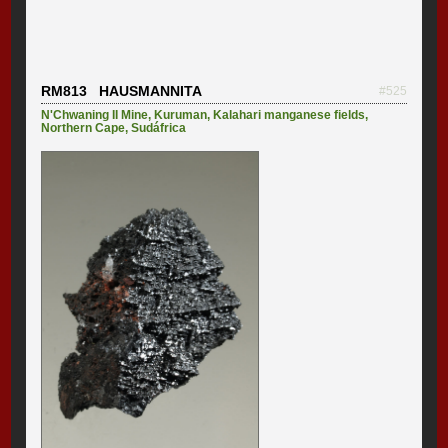
RM813 HAUSMANNITA
#525
N'Chwaning II Mine
,
Kuruman
,
Kalahari manganese fields
,
Northern Cape
,
Sudáfrica