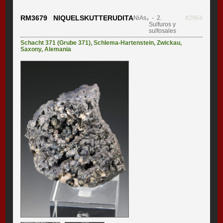
RM3679 NIQUELSKUTTERUDITA
NiAs₃
- 2.
#2964
Sulfuros y
sulfosales
Schacht 371 (Grube 371)
,
Schlema-Hartenstein
,
Zwickau
,
Saxony
,
Alemania