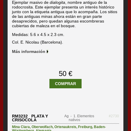
Ejemplar masivo de
dialogita
, nombre antiguo de la
rodocrosita. Este ejemplar presenta un interés histórico
junto con la etiqueta antigua que lo acompaña. Los sitios
de las antiguas minas ahora están en gran parte
desaprecidos, pero quedan algunas escombreras
cubiertas de maleza en el bosque.
Medidas: 5.6 x 4.5 x 2.3 cm.
Col. E. Nicolau (Barcelona).
Más información
50 €
COMPRAR
RM3232 PLATA Y
Ag
- 1. Elementos
#2730
CRISOCOLA
nativos
Mina Clara
,
Oberwolfach
,
Ortenaukreis
,
Freiburg
,
Baden-
Württemberg
,
Alemania