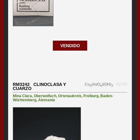
VENDIDO
RM3242 CLINOCLASA Y
Cu
(AsO
)(OH)
#2708
3
4
3
CUARZO
Mina Clara
,
Oberwolfach
,
Ortenaukreis
,
Freiburg
,
Baden-
Württemberg
,
Alemania