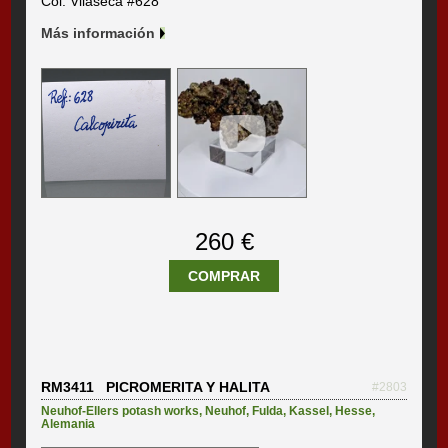
Col. Vilaseca #628
Más información
260 €
COMPRAR
RM3411 PICROMERITA Y HALITA
#2803
Neuhof-Ellers potash works
,
Neuhof
,
Fulda
,
Kassel
,
Hesse
,
Alemania