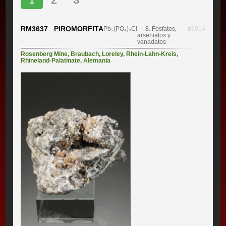
RM3637 PIROMORFITA
Pb₅(PO₄)₃Cl
- 8. Fosfatos,
#3014
arseniatos y
vanadatos
Rosenberg Mine
,
Braubach
,
Loreley
,
Rhein-Lahn-Kreis
,
Rhineland-Palatinate
,
Alemania