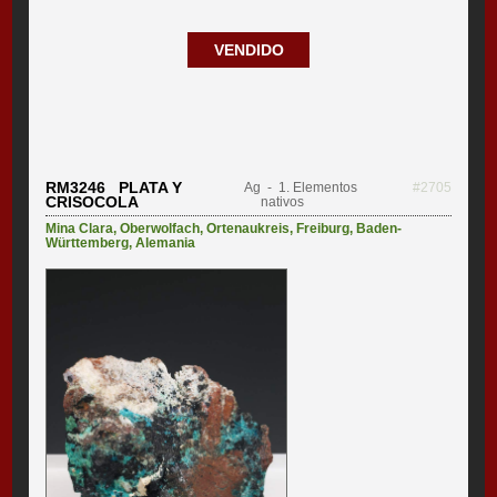
VENDIDO
RM3246 PLATA Y
Ag
- 1. Elementos
#2705
CRISOCOLA
nativos
Mina Clara
,
Oberwolfach
,
Ortenaukreis
,
Freiburg
,
Baden-
Württemberg
,
Alemania