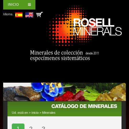
INICIO
Idioma
Ud. está en >
Inicio
>
Minerales
1
2
3