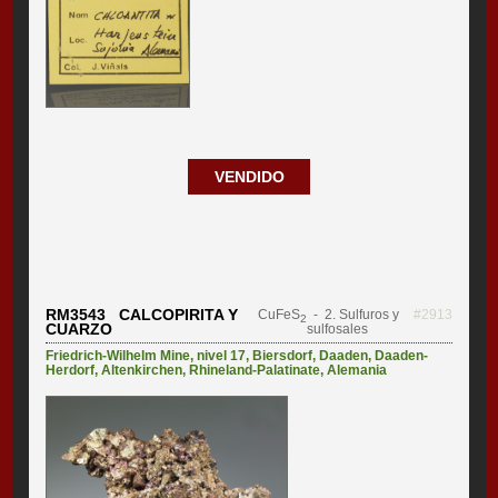
VENDIDO
RM3543 CALCOPIRITA Y
CuFeS
- 2. Sulfuros y
#2913
2
CUARZO
sulfosales
Friedrich-Wilhelm Mine, nivel 17
,
Biersdorf
,
Daaden
,
Daaden-
Herdorf
,
Altenkirchen
,
Rhineland-Palatinate
,
Alemania