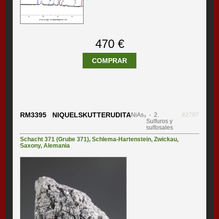
470 €
COMPRAR
RM3395 NIQUELSKUTTERUDITA
NiAs₃
- 2.
#2787
Sulfuros y
sulfosales
Schacht 371 (Grube 371)
,
Schlema-Hartenstein
,
Zwickau
,
Saxony
,
Alemania