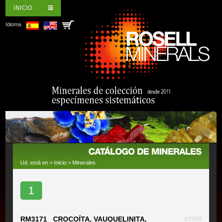
INICIO
Idioma
Ud. está en >
Inicio
>
Minerales
1
RM3171 CROCOÍTA, VAUQUELINITA,
#2569