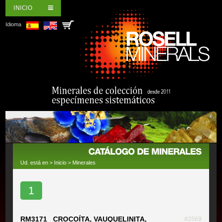
INICIO
Idioma
Ud. está en >
Inicio
>
Minerales
1
RM3171 CROCOÍTA, VAUQUELINITA,
#2569