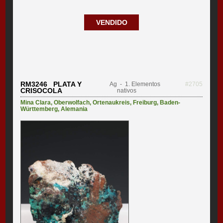
VENDIDO
RM3246 PLATA Y
Ag
- 1. Elementos
#2705
CRISOCOLA
nativos
Mina Clara
,
Oberwolfach
,
Ortenaukreis
,
Freiburg
,
Baden-
Württemberg
,
Alemania