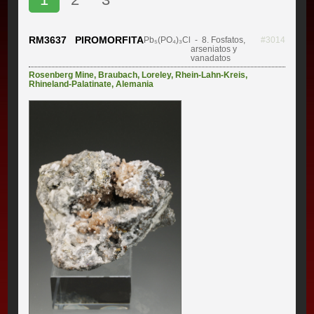
RM3637 PIROMORFITA
Pb₅(PO₄)₃Cl
- 8. Fosfatos,
#3014
arseniatos y
vanadatos
Rosenberg Mine
,
Braubach
,
Loreley
,
Rhein-Lahn-Kreis
,
Rhineland-Palatinate
,
Alemania