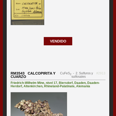
VENDIDO
RM3543 CALCOPIRITA Y
CuFeS
- 2. Sulfuros y
#2913
2
CUARZO
sulfosales
Friedrich-Wilhelm Mine, nivel 17
,
Biersdorf
,
Daaden
,
Daaden-
Herdorf
,
Altenkirchen
,
Rhineland-Palatinate
,
Alemania