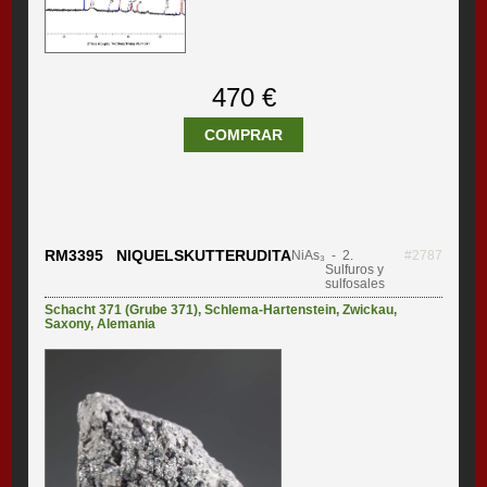
470 €
COMPRAR
RM3395 NIQUELSKUTTERUDITA
NiAs₃
- 2.
#2787
Sulfuros y
sulfosales
Schacht 371 (Grube 371)
,
Schlema-Hartenstein
,
Zwickau
,
Saxony
,
Alemania