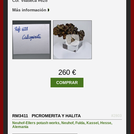
Col. Vilaseca #628
Más información
260 €
COMPRAR
RM3411 PICROMERITA Y HALITA
#2803
Neuhof-Ellers potash works
,
Neuhof
,
Fulda
,
Kassel
,
Hesse
,
Alemania