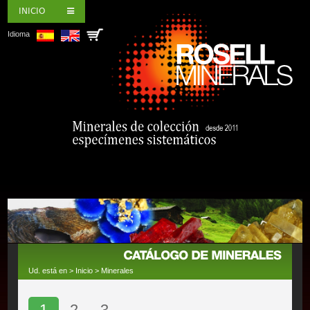
INICIO
Idioma
Ud. está en >
Inicio
>
Minerales
1
2
3