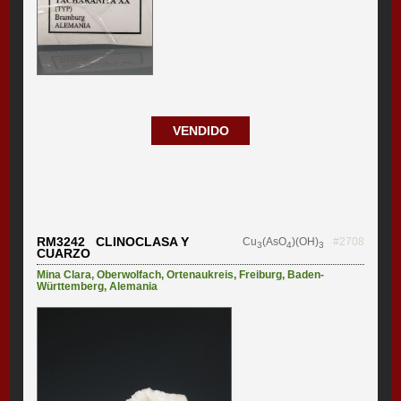
VENDIDO
RM3242 CLINOCLASA Y
Cu
(AsO
)(OH)
#2708
3
4
3
CUARZO
Mina Clara
,
Oberwolfach
,
Ortenaukreis
,
Freiburg
,
Baden-
Württemberg
,
Alemania