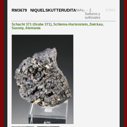
RM3679 NIQUELSKUTTERUDITA
NiAs₃
- 2.
#2964
Sulfuros y
sulfosales
Schacht 371 (Grube 371)
,
Schlema-Hartenstein
,
Zwickau
,
Saxony
,
Alemania