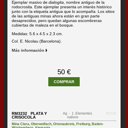
Ejemplar masivo de
dialogita
, nombre antiguo de la
rodocrosita. Este ejemplar presenta un interés histórico
junto con la etiqueta antigua que lo acompaña. Los sitios
de las antiguas minas ahora están en gran parte
desaprecidos, pero quedan algunas escombreras
cubiertas de maleza en el bosque.
Medidas: 5.6 x 4.5 x 2.3 cm.
Col. E. Nicolau (Barcelona).
Más información
50 €
COMPRAR
RM3232 PLATA Y
Ag
- 1. Elementos
#2730
CRISOCOLA
nativos
Mina Clara
,
Oberwolfach
,
Ortenaukreis
,
Freiburg
,
Baden-
Württemberg
,
Alemania