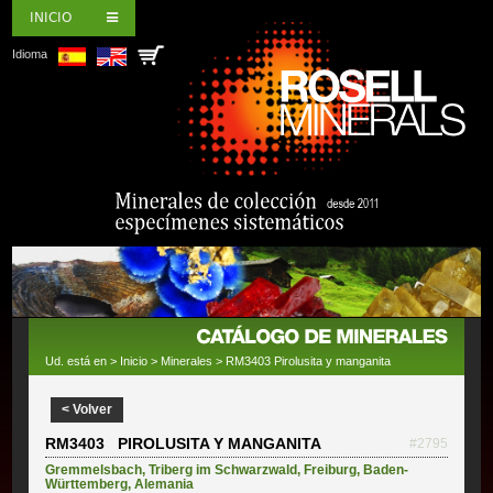
INICIO
Idioma
Ud. está en >
Inicio
>
Minerales
> RM3403 Pirolusita y manganita
< Volver
RM3403 PIROLUSITA Y MANGANITA
#2795
Gremmelsbach
,
Triberg im Schwarzwald
,
Freiburg
,
Baden-
Württemberg
,
Alemania