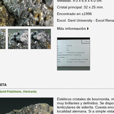
Medidas: 9.0 x 6.8 x 4.0 cm.
Cristal principal: 32 x 25 mm.
Encontrado en ±1996
Excol. Gent University - Excol Ren
Más información
ITA
land-Palatinate
,
Alemania
Estéticos cristales de bournonita, 
muy brillantes y definidos. Se disp
lenticulares de siderita. Cuesta en
localidad alemana. Si a simple vist