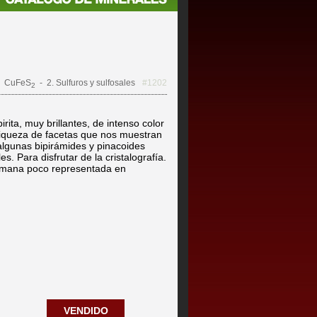
CuFeS
- 2. Sulfuros y sulfosales
#1202
2
irita, muy brillantes, de intenso color
riqueza de facetas que nos muestran
algunas bipirámides y pinacoides
s. Para disfrutar de la cristalografía.
emana poco representada en
VENDIDO