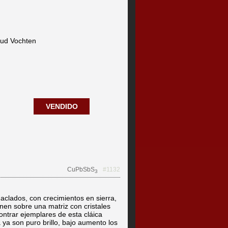
aud Vochten
VENDIDO
CuPbSbS
#1132
3
maclados, con crecimientos en sierra,
onen sobre una matriz con cristales
contrar ejemplares de esta cláica
a ya son puro brillo, bajo aumento los