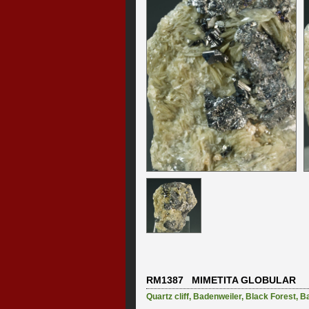
RM1387 MIMETITA GLOBULAR
Quartz cliff
,
Badenweiler
,
Black Forest
,
B