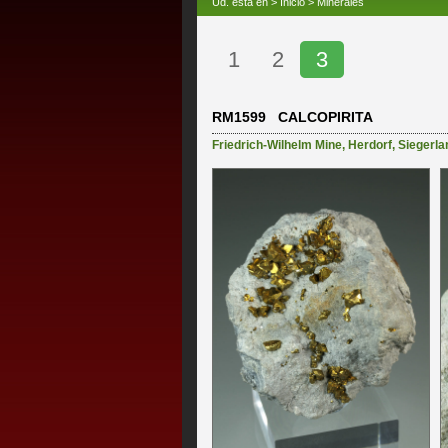
Ud. está en >
Inicio
>
Minerales
1
2
3
RM1599 CALCOPIRITA
Friedrich-Wilhelm Mine
,
Herdorf
,
Siegerla