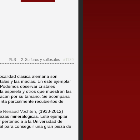
PbS
- 2. Sulfuros y sulfosales
#1189
ocalidad clásica alemana son
tales y las maclas. En este ejemplar
 Podemos observar cristales
la espinela y otros que muestran las
stacan por su tamaño. Se acompaña
drita parcialmente recubiertos de
de
Renaud Vochten
, (1933-2012)
rezas mineralógicas. Este ejemplar
 pertenecía a la Universidad de
al para conseguir una gran pieza de