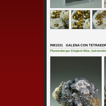
RM1531 GALENA CON TETRAEDRIT
Pfannenberger Einigkeit Mine
,
Salchendor