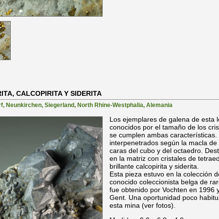
A, CALCOPIRITA Y SIDERITA
f
,
Neunkirchen
,
Siegerland
,
North Rhine-Westphalia
,
Alemania
Los ejemplares de galena de esta l
conocidos por el tamaño de los cris
se cumplen ambas características.
interpenetrados según la macla de 
caras del cubo y del octaedro. De
en la matriz con cristales de tetrae
brillante calcopirita y siderita.
Esta pieza estuvo en la colección 
conocido coleccionista belga de ra
fue obtenido por Vochten en 1996 y
Gent. Una oportunidad poco habitu
esta mina (ver fotos).