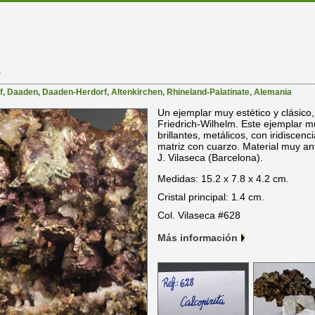
O
f
,
Daaden
,
Daaden-Herdorf
,
Altenkirchen
,
Rhineland-Palatinate
,
Alemania
Un ejemplar muy estético y clásico, 
Friedrich-Wilhelm. Este ejemplar mu
brillantes, metálicos, con iridiscen
matriz con cuarzo. Material muy an
J. Vilaseca (Barcelona).
Medidas: 15.2 x 7.8 x 4.2 cm.
Cristal principal: 1.4 cm.
Col. Vilaseca #628
Más información