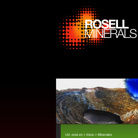
Ud. está en >
Inicio
>
Minerales