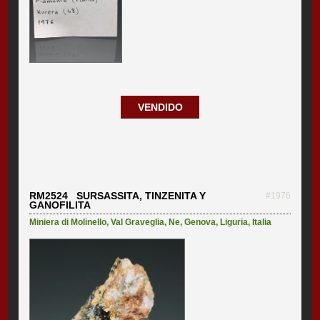
VENDIDO
RM2524 SURSASSITA, TINZENITA Y
#1976
GANOFILITA
Miniera di Molinello
,
Val Graveglia
,
Ne
,
Genova
,
Liguria
,
Italia