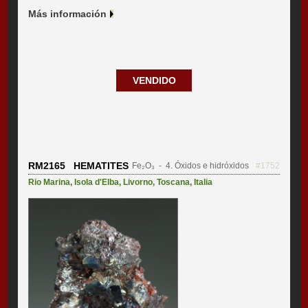
Más información
VENDIDO
RM2165 HEMATITES
Fe₂O₃
- 4. Óxidos e hidróxidos
#1752
Rio Marina
,
Isola d'Elba
,
Livorno
,
Toscana
,
Italia