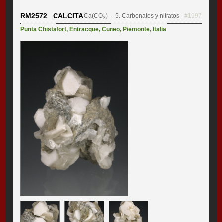
RM2572 CALCITA
Ca(CO
)
- 5. Carbonatos y nitratos
#1997
3
Punta Chistafort
,
Entracque
,
Cuneo
,
Piemonte
,
Italia