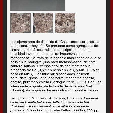
Los ejemplares de diópsido de Castellaccio son difíciles
de encontrar hoy día. Se presenta como agregados de
cristales prismáticos radiales de diópsido con una
tonalidad lavanda debido a las impurezas de
manganeso. Se trata de la especie más conocida que se
halla en la rodingita (una roca metasomática) de esta
cantera italiana. Diversos análisis han mostrado la
presencia de Co (0,5% en peso en CoO) y Mn (1,5% en
peso en MnO). Los minerales asociados incluyen
perovskita, grossularia, andradita, magnetita, titanita,
apatito, pirrotita y calcita (Bedognè
et al.
, 2006). Con una
interesante etiqueta, de la tienda de minerales Naïf
(Bormio), de la que no he encontrado más información.
Bedognè, F., Montrasio, A., Sciesa, E. (2006):
I minerali
della medio-alta Valtellina delle Orobie e della Val
Poschiavo. Aggiornamenti sulle altre località della
provincia di Sondrio.
Tipografia Bettini, Sondrio, 255 pp.