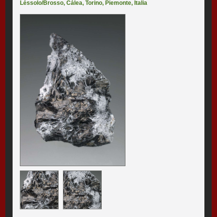
Léssolo/Brosso
,
Cálea
,
Torino
,
Piemonte
,
Italia