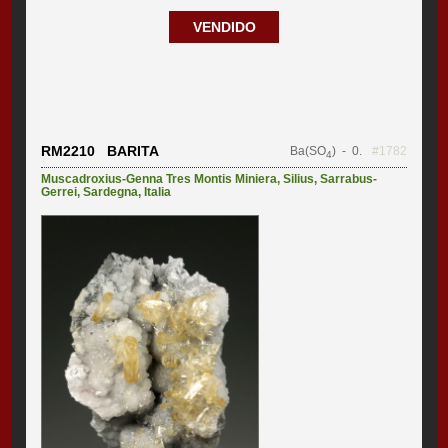
VENDIDO
RM2210 BARITA
Ba(SO
)
- 0.
#1782
4
Muscadroxius-Genna Tres Montis Miniera
,
Silius
,
Sarrabus-
Gerrei
,
Sardegna
,
Italia