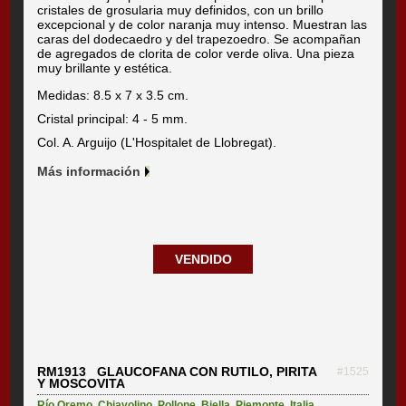
cristales de grosularia muy definidos, con un brillo
excepcional y de color naranja muy intenso. Muestran las
caras del dodecaedro y del trapezoedro. Se acompañan
de agregados de clorita de color verde oliva. Una pieza
muy brillante y estética.
Medidas: 8.5 x 7 x 3.5 cm.
Cristal principal: 4 - 5 mm.
Col. A. Arguijo (L'Hospitalet de Llobregat).
Más información
VENDIDO
RM1913 GLAUCOFANA CON RUTILO, PIRITA
#1525
Y MOSCOVITA
Río Oremo
,
Chiavolino
,
Pollone
,
Biella
,
Piemonte
,
Italia