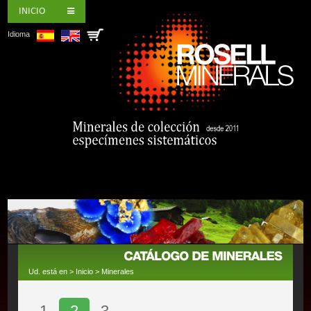
INICIO
Idioma
Ud. está en >
Inicio
>
Minerales
1
2
3