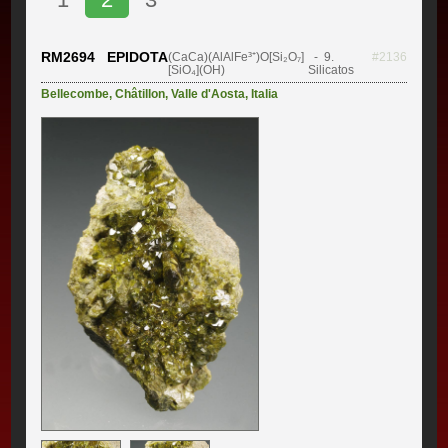
RM2694 EPIDOTA
(CaCa)(AlAlFe³⁺)O[Si₂O₇]
- 9.
#2136
[SiO₄](OH)
Silicatos
Bellecombe
,
Châtillon
,
Valle d'Aosta
,
Italia