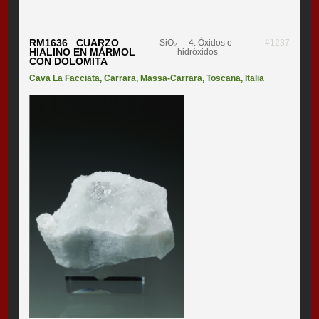
RM1636 CUARZO
SiO₂
- 4. Óxidos e
#1237
HIALINO EN MÁRMOL
hidróxidos
CON DOLOMITA
Cava La Facciata
,
Carrara
,
Massa-Carrara
,
Toscana
,
Italia