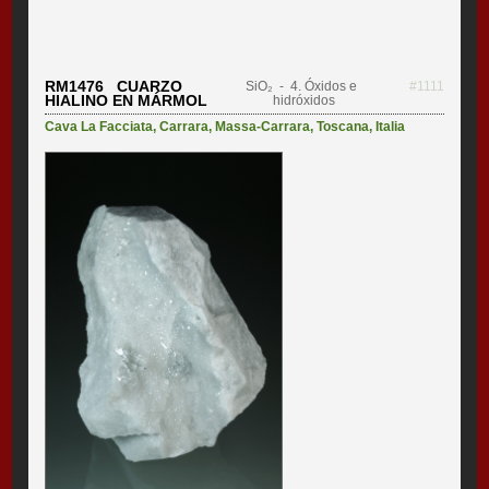
RM1476 CUARZO
SiO₂
- 4. Óxidos e
#1111
HIALINO EN MÁRMOL
hidróxidos
Cava La Facciata
,
Carrara
,
Massa-Carrara
,
Toscana
,
Italia