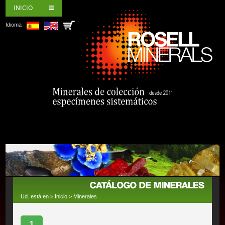
INICIO
Idioma
Ud. está en >
Inicio
>
Minerales
1