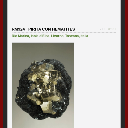
RM924 PIRITA CON HEMATITES
- 0.
#531
Rio Marina
,
Isola d'Elba
,
Livorno
,
Toscana
,
Italia