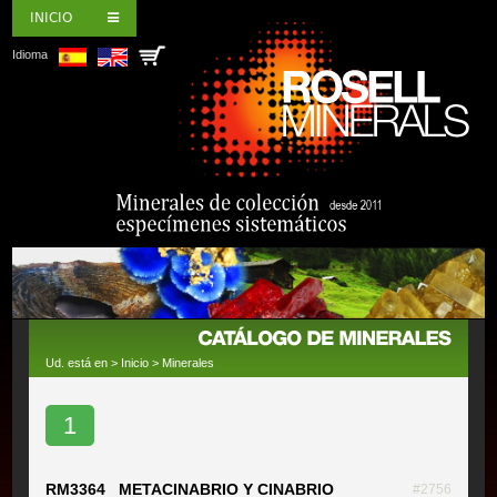
INICIO
Idioma
Ud. está en >
Inicio
>
Minerales
1
RM3364 METACINABRIO Y CINABRIO
#2756