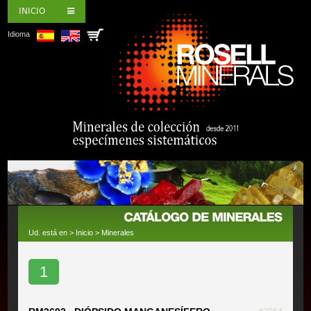
INICIO
Idioma
Ud. está en >
Inicio
>
Minerales
1