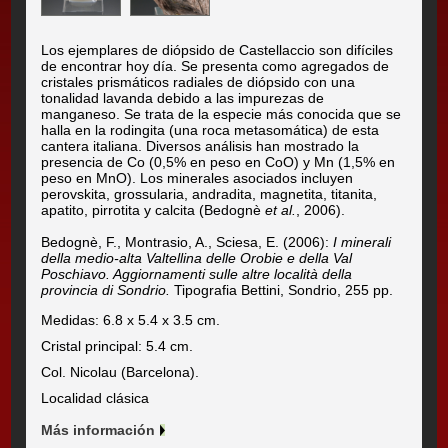
Los ejemplares de diópsido de Castellaccio son difíciles
de encontrar hoy día. Se presenta como agregados de
cristales prismáticos radiales de diópsido con una
tonalidad lavanda debido a las impurezas de
manganeso. Se trata de la especie más conocida que se
halla en la rodingita (una roca metasomática) de esta
cantera italiana. Diversos análisis han mostrado la
presencia de Co (0,5% en peso en CoO) y Mn (1,5% en
peso en MnO). Los minerales asociados incluyen
perovskita, grossularia, andradita, magnetita, titanita,
apatito, pirrotita y calcita (Bedognè
et al.
, 2006).
Bedognè, F., Montrasio, A., Sciesa, E. (2006):
I minerali
della medio-alta Valtellina delle Orobie e della Val
Poschiavo. Aggiornamenti sulle altre località della
provincia di Sondrio.
Tipografia Bettini, Sondrio, 255 pp.
Medidas: 6.8 x 5.4 x 3.5 cm.
Cristal principal: 5.4 cm.
Col. Nicolau (Barcelona).
Localidad clásica
Más información