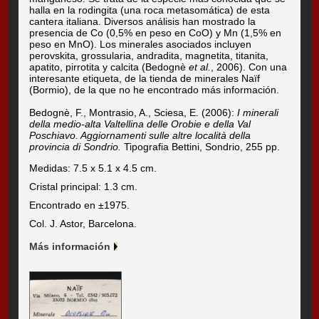
halla en la rodingita (una roca metasomática) de esta
cantera italiana. Diversos análisis han mostrado la
presencia de Co (0,5% en peso en CoO) y Mn (1,5% en
peso en MnO). Los minerales asociados incluyen
perovskita, grossularia, andradita, magnetita, titanita,
apatito, pirrotita y calcita (Bedognè
et al.
, 2006). Con una
interesante etiqueta, de la tienda de minerales Naïf
(Bormio), de la que no he encontrado más información.
Bedognè, F., Montrasio, A., Sciesa, E. (2006):
I minerali
della medio-alta Valtellina delle Orobie e della Val
Poschiavo. Aggiornamenti sulle altre località della
provincia di Sondrio.
Tipografia Bettini, Sondrio, 255 pp.
Medidas: 7.5 x 5.1 x 4.5 cm.
Cristal principal: 1.3 cm.
Encontrado en ±1975.
Col. J. Astor, Barcelona.
Más información