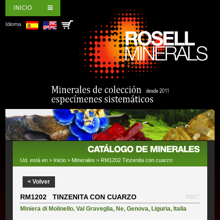
INICIO
Idioma
Ud. está en >
Inicio
>
Minerales
> RM1202 Tinzenita con cuarzo
< Volver
RM1202 TINZENITA CON CUARZO
#867
Miniera di Molinello
,
Val Graveglia
,
Ne
,
Genova
,
Liguria
,
Italia