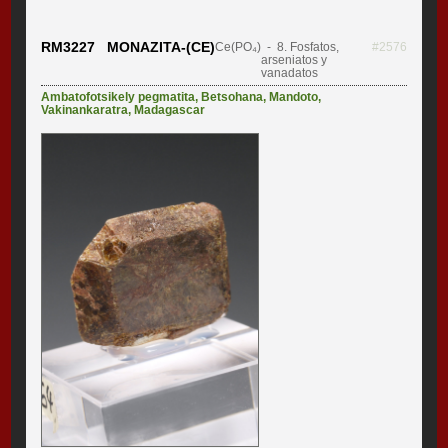
RM3227 MONAZITA-(CE)
Ce(PO₄)
- 8. Fosfatos,
#2576
arseniatos y
vanadatos
Ambatofotsikely pegmatita
,
Betsohana
,
Mandoto
,
Vakinankaratra
,
Madagascar