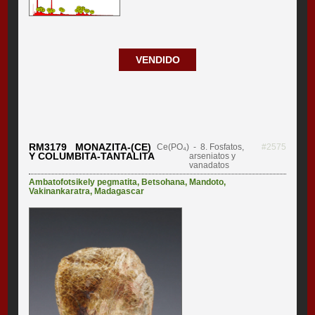
VENDIDO
RM3179 MONAZITA-(CE)
Ce(PO₄)
- 8. Fosfatos,
#2575
Y COLUMBITA-TANTALITA
arseniatos y
vanadatos
Ambatofotsikely pegmatita
,
Betsohana
,
Mandoto
,
Vakinankaratra
,
Madagascar