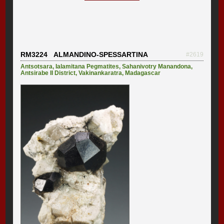
RM3224 ALMANDINO-SPESSARTINA
#2619
Antsotsara
,
Ialamitana Pegmatites
,
Sahanivotry Manandona
,
Antsirabe II District
,
Vakinankaratra
,
Madagascar