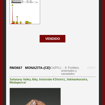
VENDIDO
RM3667 MONAZITA-(CE)
Ce(PO₄)
- 8. Fosfatos,
#3044
arseniatos y
vanadatos
Sahatany Valley
,
Ibity
,
Antsirabe II District,
,
Vakinankaratra
,
Madagascar