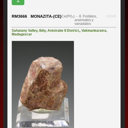
RM3666 MONAZITA-(CE)
Ce(PO₄)
- 8. Fosfatos,
#3046
arseniatos y
vanadatos
Sahatany Valley
,
Ibity
,
Antsirabe II District,
,
Vakinankaratra
,
Madagascar