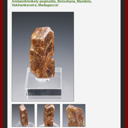
Ambatofotsikely pegmatita
,
Betsohana
,
Mandoto
,
Vakinankaratra
,
Madagascar