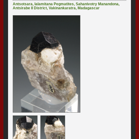
Antsotsara
,
Ialamitana Pegmatites
,
Sahanivotry Manandona
,
Antsirabe II District
,
Vakinankaratra
,
Madagascar