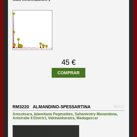
45 €
COMPRAR
RM3220 ALMANDINO-SPESSARTINA
#2615
Antsotsara
,
Ialamitana Pegmatites
,
Sahanivotry Manandona
,
Antsirabe II District
,
Vakinankaratra
,
Madagascar