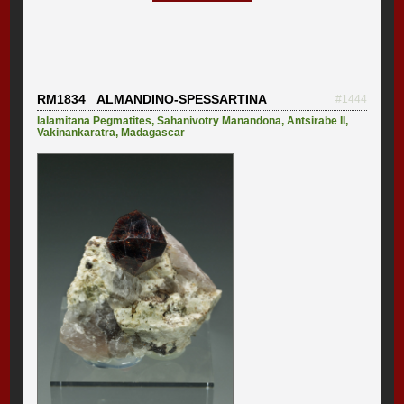
RM1834 ALMANDINO-SPESSARTINA
#1444
Ialamitana Pegmatites
,
Sahanivotry Manandona
,
Antsirabe II
,
Vakinankaratra
,
Madagascar