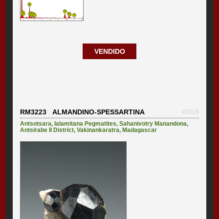
VENDIDO
RM3223 ALMANDINO-SPESSARTINA
#2618
Antsotsara
,
Ialamitana Pegmatites
,
Sahanivotry Manandona
,
Antsirabe II District
,
Vakinankaratra
,
Madagascar