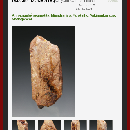
RM3650 MONAZITA-(CE)
Ce(PO₄)
- 8. Fosfatos,
#2989
arseniatos y
vanadatos
Ampangabé pegmatita
,
Miandrarivo
,
Faratsiho
,
Vakinankaratra
,
Madagascar