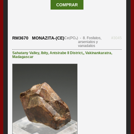
COMPRAR
RM3670 MONAZITA-(CE)
Ce(PO₄)
- 8. Fosfatos,
#3045
arseniatos y
vanadatos
Sahatany Valley
,
Ibity
,
Antsirabe II District,
,
Vakinankaratra
,
Madagascar