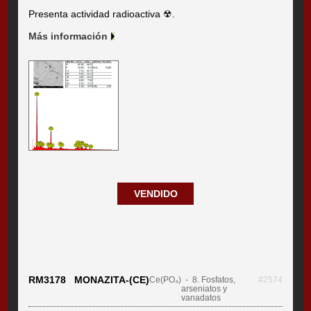
Presenta actividad radioactiva ☢.
Más información
VENDIDO
RM3178 MONAZITA-(CE)
Ce(PO₄)
- 8. Fosfatos,
#2574
arseniatos y
vanadatos