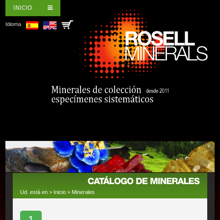
INICIO
Idioma
Ud. está en >
Inicio
>
Minerales
1