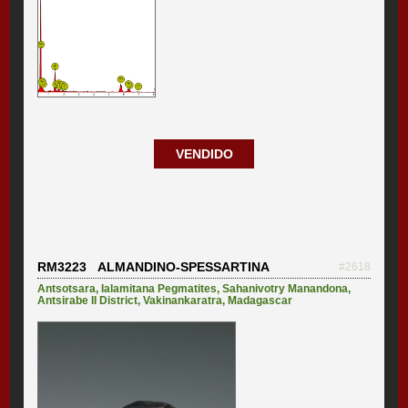
VENDIDO
RM3223 ALMANDINO-SPESSARTINA
#2618
Antsotsara
,
Ialamitana Pegmatites
,
Sahanivotry Manandona
,
Antsirabe II District
,
Vakinankaratra
,
Madagascar