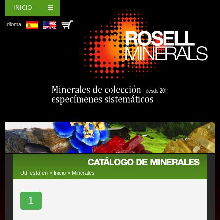
INICIO
Idioma
Ud. está en >
Inicio
>
Minerales
1