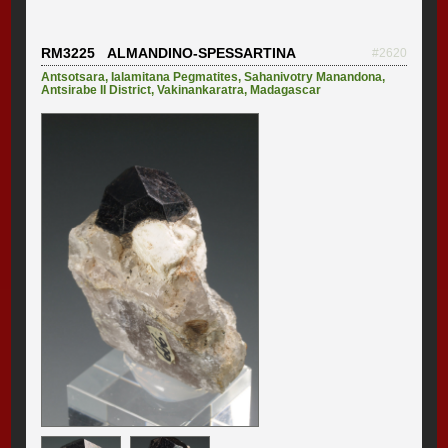
RM3225 ALMANDINO-SPESSARTINA
#2620
Antsotsara
,
Ialamitana Pegmatites
,
Sahanivotry Manandona
,
Antsirabe II District
,
Vakinankaratra
,
Madagascar