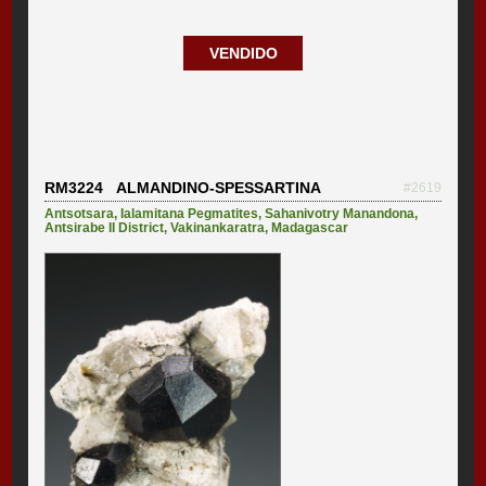
VENDIDO
RM3224 ALMANDINO-SPESSARTINA
#2619
Antsotsara
,
Ialamitana Pegmatites
,
Sahanivotry Manandona
,
Antsirabe II District
,
Vakinankaratra
,
Madagascar