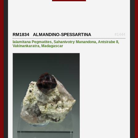
RM1834 ALMANDINO-SPESSARTINA
#1444
Ialamitana Pegmatites
,
Sahanivotry Manandona
,
Antsirabe II
,
Vakinankaratra
,
Madagascar