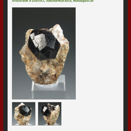
Antsirabe II District
,
Vakinankaratra
,
Madagascar